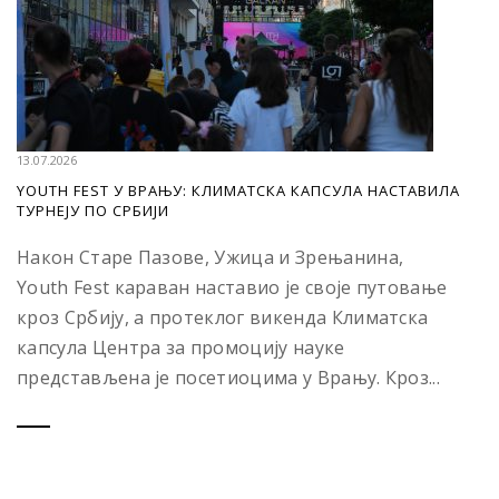
13.07.2026
YOUTH FEST У ВРАЊУ: КЛИМАТСКА КАПСУЛА НАСТАВИЛА
ТУРНЕЈУ ПО СРБИЈИ
Након Старе Пазове, Ужица и Зрењанина,
Youth Fest караван наставио је своје путовање
кроз Србију, а протеклог викенда Климатска
капсула Центра за промоцију науке
представљена је посетиоцима у Врању. Кроз...