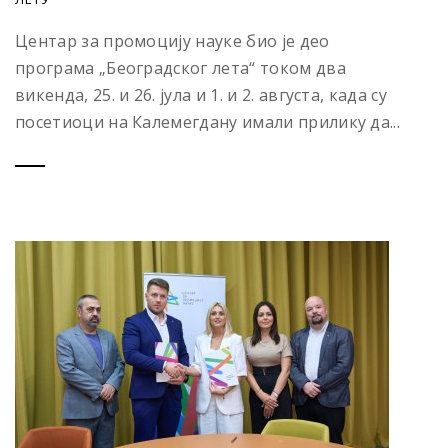
Центар за промоцију науке био је део
програма „Београдског лета“ током два
викенда, 25. и 26. јула и 1. и 2. августа, када су
посетиоци на Калемегдану имали прилику да...