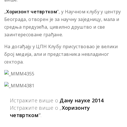
„
Хоризонт четвртком
”, у Научном клубу у центру
Београда, отворен је за научну заједницу, мала и
средња предузећа, цивилно друштво и све
заинтересоване грађане.
На догађају у ЦПН Клубу присуствовао је велики
број медија, али и представника невладиног
сектора.
Истражите више о
Дану наукe 2014
.
Истражите више о „
Хоризонту
четвртком
“
.