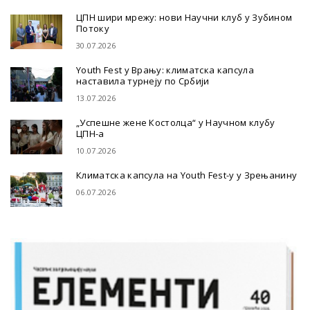
ЦПН шири мрежу: нови Научни клуб у Зубином
Потоку
30.07.2026
Youth Fest у Врању: климатска капсула
наставила турнеју по Србији
13.07.2026
„Успешне жене Костолца“ у Научном клубу
ЦПН-а
10.07.2026
Климатска капсула на Youth Fest-у у Зрењанину
06.07.2026