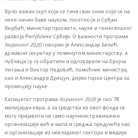
Врло важан скуп који се тиче свих оних који се на
неки начин баве науком, посетио је и Срђан
Вербић, министар просвете, науке и технолошког
развоја Републике Србије. О важности програма
Хоризонт 2020
говорио је Александар Белић,
државни секретар у поменутом министарству, а
публици су се обратили и одговарали на бројна
питања и Виктор Недовић, помоћник министра,
као и Александра Дрецун, директорка Центра за
промоцију науке.
Капацитет програма
Хоризонт 2020
је око 78
милијарди евра, а за средства из овог фонда се
могу пријавити не само научноистраживачке
организације већ и мала и средња предузећа као
и организације из невладиног сектора и медији.