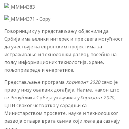
Говорници су у представљању објаснили да
Србија има велики интерес и пре свега могућност
да учествује на европским пројектима за
истраживање и технолошки развој, посебно на
пољу информационих технологија, хране,
пољопривреде и енергетике.
Представљање програма
Хоризонт 2020
само је
прво у низу оваквих догађаја.
Наиме, након што
се Република Србија укључила у
Хоризонт 2020
,
ЦПН сваког четвртка у сарадњи са
Министарством просвете, науке и технолошког
развоја отвара врата свима који желе да сазнају
више
.