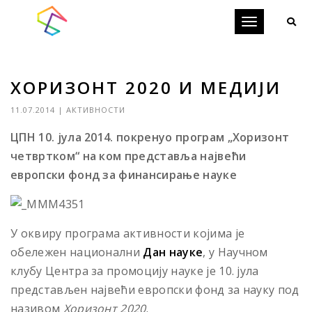
Toggle
navigation
ХОРИЗОНТ 2020 И МЕДИЈИ
11.07.2014
|
АКТИВНОСТИ
ЦПН
10. јула 2014. покренуo програм „Хоризонт
четвртком“ на ком представља највећи
европски фонд за финансирање науке
У оквиру програма активности којима је
обележен национални
Дан науке
, у Научном
клубу Центра за промоцију науке је 10. јула
представљен највећи европски фонд за науку под
називом
Хоризонт 2020
.