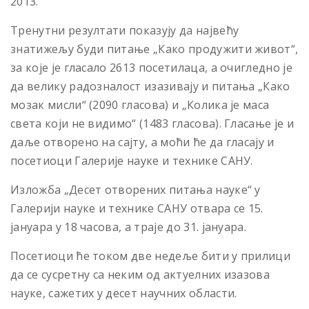
2013.
Тренутни резултати показују да највећу
знатижељу буди питање „Како продужити живот“,
за које је гласало 2613 посетилаца, а очигледно је
да велику радозналост изазивају и питања „Како
мозак мисли“ (2090 гласова) и „Колика је маса
света који не видимо“ (1483 гласова). Гласање је и
даље отворено на сајту, а моћи ће да гласају и
посетиоци Галерије науке и технике САНУ.
Изложба „Десет отворених питања науке“ у
Галерији науке и технике САНУ отвара се 15.
јануара у 18 часова, а траје до 31. јануара.
Посетиоци ће током двe недеље бити у прилици
да се сусретну са неким од актуелних изазова
науке, сажетих у десет научних области.