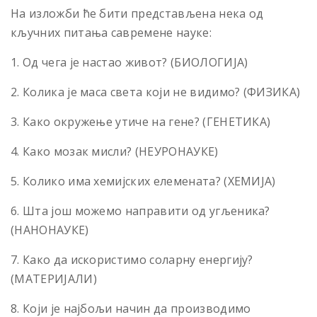
На изложби ће бити представљена нека од
кључних питања савремене науке:
1. Од чега је настао живот? (БИОЛОГИЈА)
2. Колика је маса света који не видимо? (ФИЗИКА)
3. Како окружење утиче на гене? (ГЕНЕТИКА)
4. Како мозак мисли? (НЕУРОНАУКЕ)
5. Колико има хемијских елемената? (ХЕМИЈА)
6. Шта још можемо направити од угљеника?
(НАНОНАУКЕ)
7. Како да искористимо соларну енергију?
(МАТЕРИЈАЛИ)
8. Који је најбољи начин да производимо