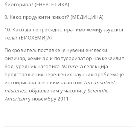
биогорива? (ЕНЕРГЕТИКА)
9. Како продужити живот? (МЕДИЦИНА)
10. Како да непрекидно пратимо хемију људског
тела? (БИОХЕМИЈА)
Покровитељ поставке је чувени енглески
физичар, хемичар и популаризатор науке Филип
Бол, уредник часописа
Nature
, а селекција
представљених нерешених научних проблема је
инспирисана његовим чланком
Ten unsolved
misteries,
објављеним у часопису
Scientific
American
у новембру 2011.
___________________________________________________________