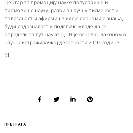
Центар за промоцију науке популарише и
промовише науку, развија научну писменост и
повезаност и афирмише идеје економије знања,
буди радозналост и подстиче младе да се
определе за пут науке. ЦПН је основан Законом о
научноистраживачкој делатности 2010. године.
[:]
ПРЕТРАГА