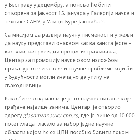
у Београду у децембру, а поново ће бити
отворена за јавност 15. јануара у Галерији науке и
технике САНУ, у Улици Ђуре Јакшића 2.
Са мисијом да развија научну писменост и у жељи
да науку представи онаквом каква заиста јесте –
као жив, непрекидни процес истраживања,
Центар за промоцију науке овом изложбом
приказује оне изазове и научне проблеме који би
у будућности могли значајно да утичу на
свакодневицу.
Како би се открило које је то научно питање које
грађане највише занима, Центар је отворио
адресу
gl
asamzanauku
.
cpn
.
rs
, где је више од 10.000
посетилаца гласало за избор једне научне
области којом ће се ЦПН посебно бавити током