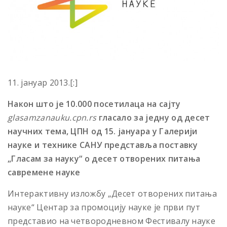
11. јануар 2013.[:]
Након што је 10.000 посетилаца на сајту
gl
asamzanauku
.
cpn
.
rs
гласало
за једну од десет
научних тема, ЦПН од 15. jануара у Галерији
науке и технике САНУ представља поставку
„Гласам за науку“ о десет отворених питања
савремене науке
Интерактивну изложбу „Десет отворених питања
науке“ Центар за промоцију науке је први пут
представио на четвородневном Фестивалу науке