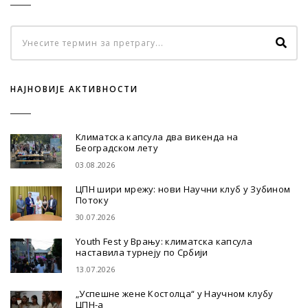
НАЈНОВИЈЕ АКТИВНОСТИ
Климатска капсула два викенда на
Београдском лету
03.08.2026
ЦПН шири мрежу: нови Научни клуб у Зубином
Потоку
30.07.2026
Youth Fest у Врању: климатска капсула
наставила турнеју по Србији
13.07.2026
„Успешне жене Костолца“ у Научном клубу
ЦПН-а