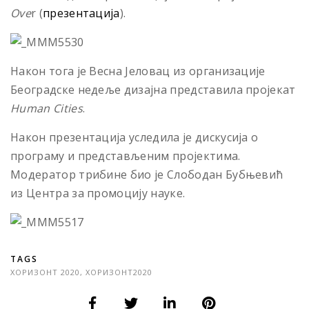
Ove
r (
презентација
).
Након тога је Весна Јеловац из организације
Београдске недеље дизајна представила пројекат
Human Cities
.
Након презентација уследила је дискусија о
програму и представљеним пројектима.
Модератор трибине био је Слободан Бубњевић
из Центра за промоцију науке.
TAGS
ХОРИЗОНТ 2020
,
ХОРИЗОНТ2020