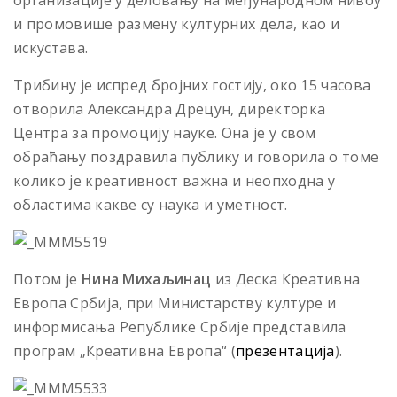
организације у деловању на међународном нивоу
и промовише размену културних дела, као и
искустава.
Трибину је испред бројних гостију, око 15 часова
отворила Александра Дрецун, директорка
Центра за промоцију науке. Она је у свом
обраћању поздравила публику и говорила о томе
колико је креативност важна и неопходна у
областима какве су наука и уметност.
Потом је
Нина Михаљинац
из Деска Креативна
Европа Србија, при Министарству културе и
информисања Републике Србије представила
програм „Креативна Европа“ (
презентација
).