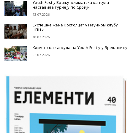
Youth Fest у Врању: климатска капсула
наставила турнеју по Србији
13.07.2026
„Успешне жене Костолца“ у Научном клубу
ЦПН-а
10.07.2026
Климатска капсула на Youth Fest-у у Зрењанину
06.07.2026