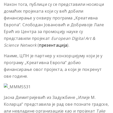
Након тога, публици су се представили носиоци
домаћих пројеката који су већ добили
финансирање у оквиру програма „Креативна
Европа“. Слободан Јовановић и Добривоје Лале
Ерић из Центра за промоцију науке су
представили пројекат
European Digital Art &
Science Network
(
презентација
).
Наиме, ЦПН је партнер у конзорцијуму који је у
програму „Креативна Европа“ добио
финансирање овог пројекта, а који је покренут
ове године.
Јасна Димитријевић из Задужбине „Илије М.
Коларца“ представила је рад ове познате градске,
али невладине организације као и пројекат
Take