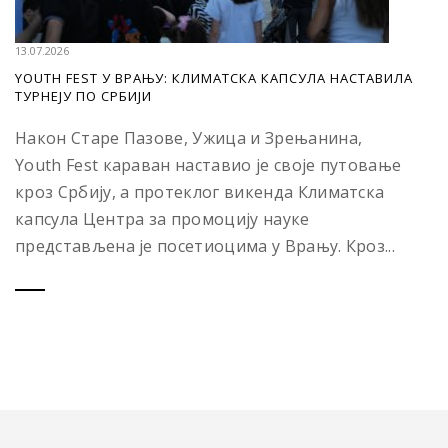
13.07.2026
YOUTH FEST У ВРАЊУ: КЛИМАТСКА КАПСУЛА НАСТАВИЛА
ТУРНЕЈУ ПО СРБИЈИ
Након Старе Пазове, Ужица и Зрењанина,
Youth Fest караван наставио је своје путовање
кроз Србију, а протеклог викенда Климатска
капсула Центра за промоцију науке
представљена је посетиоцима у Врању. Кроз...