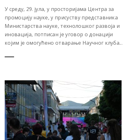
У среду, 29. јула, у просторијама Центра за
промоцију науке, у присуству представника
Министарства науке, технолошког развоја и
иновација, потписан је уговор о донацији
којим је омогућено отварање Научног клуба...