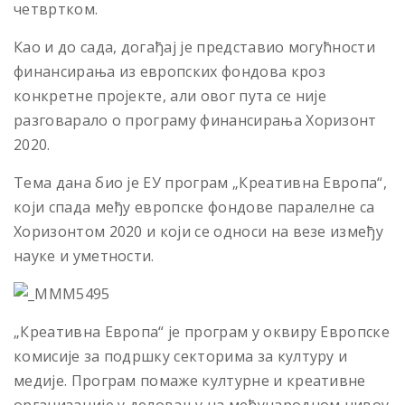
четвртком.
Као и до сада, догађај је представио могућности
финансирања из европских фондова кроз
конкретне пројекте, али овог пута се није
разговарало о програму финансирања Хоризонт
2020.
Тема дана био је ЕУ програм „Креативна Европа“,
који спада међу европске фондове паралелне са
Хоризонтом 2020 и који се односи на везе између
науке и уметности.
„Креативна Европа“ је програм у оквиру Европске
комисије за подршку секторима за културу и
медије. Програм помаже културне и креативне