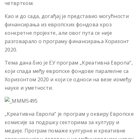
четвртком.
Као и до сада, догађај је представио могућности
финансирања из европских фондова кроз
конкретне пројекте, али овог пута се није
разговарало о програму финансирања Хоризонт
2020.
Тема дана био је ЕУ програм „Креативна Европа“,
који спада међу европске фондове паралелне са
Хоризонтом 2020 и који се односи на везе између
науке и уметности.
„Креативна Европа“ је програм у оквиру Европске
комисије за подршку секторима за културу и
медије. Програм помаже културне и креативне