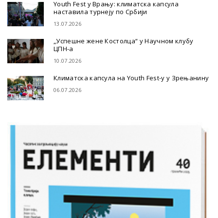
Youth Fest у Врању: климатска капсула
наставила турнеју по Србији
13.07.2026
„Успешне жене Костолца“ у Научном клубу
ЦПН-а
10.07.2026
Климатска капсула на Youth Fest-у у Зрењанину
06.07.2026