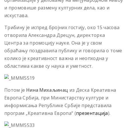
организације у деловању на међународном нивоу
и промовише размену културних дела, као и
искустава.
Трибину је испред бројних гостију, око 15 часова
отворила Александра Дрецун, директорка
Центра за промоцију науке. Она је у свом
обраћању поздравила публику и говорила о томе
колико је креативност важна и неопходна у
областима какве су наука и уметност.
Потом је
Нина Михаљинац
из Деска Креативна
Европа Србија, при Министарству културе и
информисања Републике Србије представила
програм „Креативна Европа“ (
презентација
).