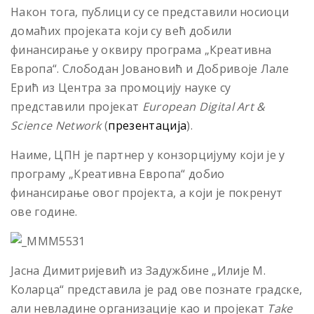
Након тога, публици су се представили носиоци
домаћих пројеката који су већ добили
финансирање у оквиру програма „Креативна
Европа“. Слободан Јовановић и Добривоје Лале
Ерић из Центра за промоцију науке су
представили пројекат
European Digital Art &
Science Network
(
презентација
).
Наиме, ЦПН је партнер у конзорцијуму који је у
програму „Креативна Европа“ добио
финансирање овог пројекта, а који је покренут
ове године.
Јасна Димитријевић из Задужбине „Илије М.
Коларца“ представила је рад ове познате градске,
али невладине организације као и пројекат
Take