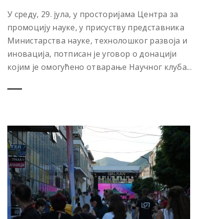
У среду, 29. јула, у просторијама Центра за
промоцију науке, у присуству представника
Министарства науке, технолошког развоја и
иновација, потписан је уговор о донацији
којим је омогућено отварање Научног клуба...