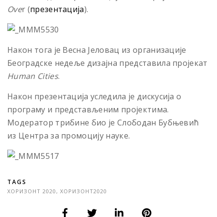
Ove
r (
презентација
).
Након тога је Весна Јеловац из организације
Београдске недеље дизајна представила пројекат
Human Cities
.
Након презентација уследила је дискусија о
програму и представљеним пројектима.
Модератор трибине био је Слободан Бубњевић
из Центра за промоцију науке.
TAGS
ХОРИЗОНТ 2020
,
ХОРИЗОНТ2020