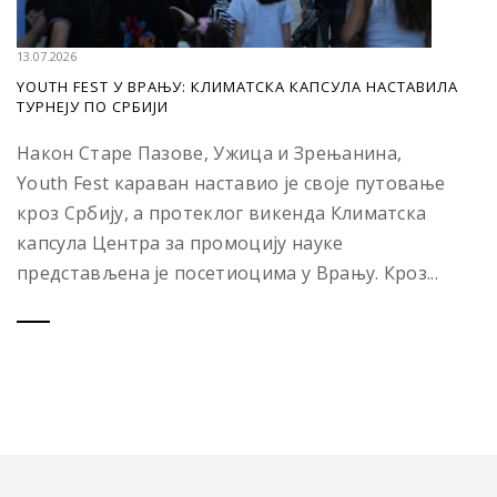
13.07.2026
YOUTH FEST У ВРАЊУ: КЛИМАТСКА КАПСУЛА НАСТАВИЛА
ТУРНЕЈУ ПО СРБИЈИ
Након Старе Пазове, Ужица и Зрењанина,
Youth Fest караван наставио је своје путовање
кроз Србију, а протеклог викенда Климатска
капсула Центра за промоцију науке
представљена је посетиоцима у Врању. Кроз...