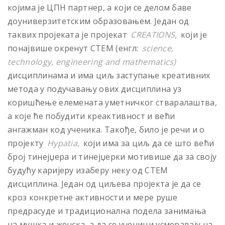
којима је ЦПН партнер, а који се делом баве
доуниверзитетским образовањем. Један од
таквих пројеката је пројекат
CREATIONS,
који је
понајвише окренут СТЕМ (енгл:
science,
technology, engineering and mathematics)
дисциплинама и има циљ заступање креативних
метода у подучавању ових дисциплина уз
коришћење елемената уметничког стваралаштва,
а које ће побудити креактивност и већи
ангажман код ученика. Такође, било је речи и о
пројекту
Hypatia,
који има за циљ да се што већи
број тинејџера и тинејџерки мотивише да за своју
будућу каријеру изаберу неку од СТЕМ
дисциплина. Један од циљева пројекта је да се
кроз конкретне активности и мере руше
предрасуде и традиционална подела занимања
на мушка и женска, а да се ученици усмеравају на