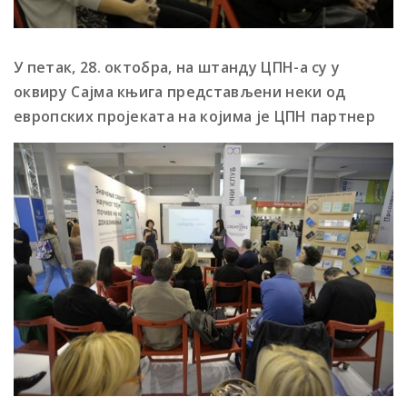
У петак, 28. октобра, на штанду ЦПН-а су у
оквиру Сајма књига представљени неки од
европских пројеката на којима је ЦПН партнер