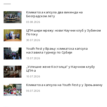
Климатска капсула два викенда на
Београдском лету
03.08.2026
ЦПН шири мрежу: нови Научни клуб у Зубином
Потоку
30.07.2026
Youth Fest у Врању: климатска капсула
наставила турнеју по Србији
13.07.2026
„Успешне жене Костолца“ у Научном клубу
ЦПН-а
10.07.2026
Климатска капсула на Youth Fest-у у Зрењанину
06.07.2026