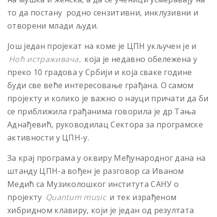
то да постану родно сензитивни, инклузивни и
отворени млади људи.
Још један пројекат на коме је ЦПН укључен је и
Ноћ истраживача,
која је недавно обележена у
преко 10 градова у Србији и која сваке године
буди све веће интересовање грађана. О самом
пројекту и колико је важно о науци причати да би
се приближила грађанима говорила је др Тања
Аднађевић, руководилац Сектора за програмске
активности у ЦПН-у.
За крај програма у оквиру Међународног дана на
штанду ЦПН-а вођен је разговор са Иваном
Медић са Музиколошког института САНУ о
пројекту
Quantum music
и тек израђеном
хибридном клавиру, који је један од резултата