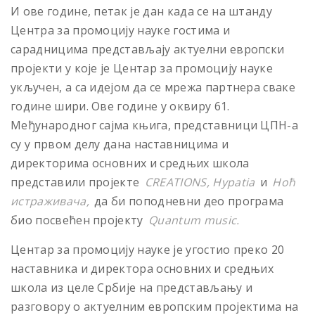
И ове године, петак је дан када се на штанду
Центра за промоцију науке гостима и
сарадницима представљају актуелни европски
пројекти у које је Центар за промоцију науке
укључен, а са идејом да се мрежа партнера сваке
године шири. Ове године у оквиру 61.
Међународног сајма књига, представници ЦПН-а
су у првом делу дана наставницима и
директорима основних и средњих школа
представили пројекте
CREATIONS, Hypatia
и
Ноћ
истраживача,
да би поподневни део програма
био посвећен пројекту
Quantum music.
Центар за промоцију науке је угостио преко 20
наставника и директора основних и средњих
школа из целе Србије на представљању и
разговору о актуелним европским пројектима на