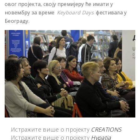
овог пројекта, своју премијеру ће имати у
новембру за време
Keyboard Days
фестивала у
Београду.
Истражите више о пројекту
CREATIONS
Истражите више о пројекту
Hypatia