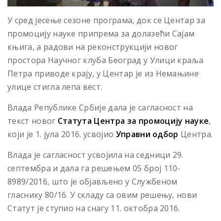
У сред јесење сезоне програма, док се Центар за
промоцију науке припрема за долазећи Сајам
књига, а радови на реконструкцији новог
простора Научног клуба Београд у Улици краља
Петра приводе крају, у Центар је из Немањине
улице стигла лепа вест.
Влада Републике Србије дала је сагласност на
текст новог
Статута Центра за промоцију науке
,
који је 1. јула 2016. усвојио
Управни одбор
Центра.
Влада је сагласност усвојила на седници 29.
септембра и дала га решењем 05 број 110-
8989/2016, што је објављено у Службеном
гласнику 80/16. У складу са овим решењу, нови
Статут је ступио на снагу 11. октобра 2016.