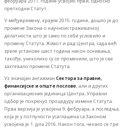
фебруара 2011. године усвојио први, односно
претходни Статут .
У међувремену, крајем 2015. године, дошло је до
промене Закона о научноистраживачкој
делатности што је само по себи условило и
промену Статута. Живот и рад Центра, сада већ
зреле установе шест година након оснивања,
такође, унеколико су се променили, што је све
захтевало промене Статута.
Уз значајан ангажман
Сектора за правне,
финансијске и опште послове
, али и других
организационих јединица Центра, Управни
одбор је покренуо процедуру измене Статута.
Прва верзија је усвојена 9. фебруара, а последња,
која је у потпуности усаглашена са Законом
усвојена је 1. јула 2016. Након тога, чекало се три