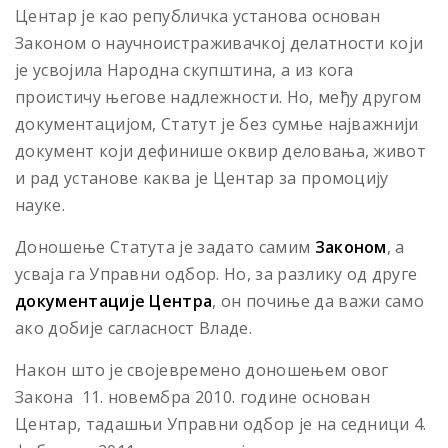
Центар је као републичка установа основан
Законом о научноистраживачкој делатности који
је усвојила Народна скупштина, а из кога
проистичу његове надлежности. Но, међу другом
документацијом, Статут је без сумње најважнији
документ који дефинише оквир деловања, живот
и рад установе каква је Центар за промоцију
науке.
Доношење Статута је задато самим
Законом
, а
усваја га Управни одбор. Но, за разлику од друге
документације Центра
, он почиње да важи само
ако добије сагласност Владе.
Након што је својевремено доношењем овог
Закона 11. новембра 2010. године основан
Центар, тадашњи Управни одбор је на седници 4.