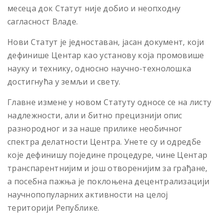
месеца док Статут није добио и неопходну
сагласност Владе.
Нови Статут је једноставан, јасан документ, који
дефинише Центар као установу која промовише
науку и технику, односно научно-технолошка
достигнућа у земљи и свету.
Главне измене у новом Статуту односе се на листу
надлежности, али и битно прецизнији опис
разнородног и за наше прилике необичног
спектра делатности Центра. Унете су и одредбе
које дефинишу поједине процедуре, чине Центар
транспарентнијим и још отворенијим за грађане,
а посебна пажња је поклоњена децентрализацији
научнопопуларних активности на целој
територији Републике.