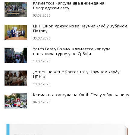
Климатска капсула два викенда на
Београдском лету
03.08.2026
ЦПН шири мрежу: нови Научни клуб у Зубином
Потоку
30.07.2026
Youth Fest у Врању: климатска капсула
наставила турнеју по Србији
13.07.2026
„Успешне жене Костолца“ у Научном клубу
ЦПН-а
10.07.2026
Климатска капсула на Youth Fest-у у Зрењанину
06.07.2026