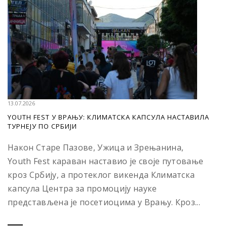
13.07.2026
YOUTH FEST У ВРАЊУ: КЛИМАТСКА КАПСУЛА НАСТАВИЛА
ТУРНЕЈУ ПО СРБИЈИ
Након Старе Пазове, Ужица и Зрењанина,
Youth Fest караван наставио је своје путовање
кроз Србију, а протеклог викенда Климатска
капсула Центра за промоцију науке
представљена је посетиоцима у Врању. Кроз...