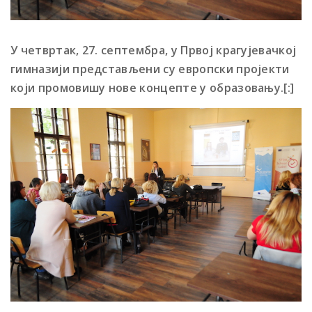
У четвртак, 27. септембра, у Првој крагујевачкој
гимназији представљени су европски пројекти
који промовишу нове концепте у образовању.[:]