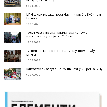
03.08.2026
ЦПН шири мрежу: нови Научни клуб у Зубином
Потоку
30.07.2026
Youth Fest у Врању: климатска капсула
наставила турнеју по Србији
13.07.2026
„Успешне жене Костолца“ у Научном клубу
ЦПН-а
10.07.2026
Климатска капсула на Youth Fest-у у Зрењанину
06.07.2026