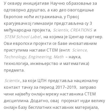
У оквиру иницијативе Научно образовање за
одговорно друштво, a као део овогодишње
Европске ноћи истраживача, у Првој
крагујевачкој гимназији представљена су 3
међународна пројекта,
Scientix, CREATIONS
и
STEM School Label
, на којима је Центар партнер.
Ови европски пројекти се баве иновативним
приступима настави СТЕМ (енгл:
Science,
Technology, Engineering, Math
– наука,
технологија, инжењерство и математика)
предмета.
Scientix
, за који ЦПН представља националну
контакт тачку за период 2017–2019, заправо
чини највећу онлајн мрежу наставника СТЕМ
дисциплина. Додатно, овај
пројекат нуди велику
онлајн базу бесплатних наставних материјала,