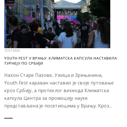
13.07.2026
YOUTH FEST У ВРАЊУ: КЛИМАТСКА КАПСУЛА НАСТАВИЛА
ТУРНЕЈУ ПО СРБИЈИ
Након Старе Пазове, Ужица и Зрењанина,
Youth Fest караван наставио је своје путовање
кроз Србију, а протеклог викенда Климатска
капсула Центра за промоцију науке
представљена је посетиоцима у Врању. Кроз...