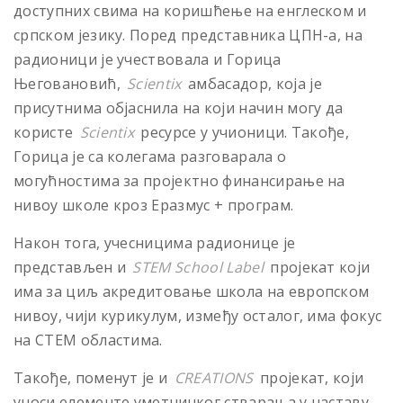
доступних свима на коришћење на енглеском и
српском језику. Поред представника ЦПН-а, на
радионици је учествовала и Горица
Његовановић,
Scientix
амбасадор, која је
присутнима објаснила на који начин могу да
користе
Scientix
ресурсе у учионици. Такође,
Горица је са колегама разговарала о
могућностима за пројектно финансирање на
нивоу школе кроз Еразмус + програм.
Након тога, учесницима радионице је
представљен и
STEM School Label
пројекат који
има за циљ акредитовање школа на европском
нивоу, чији курикулум, између осталог, има фокус
на СТЕМ областима.
Такође, поменут је и
CREATIONS
пројекат, који
уноси елементе уметничког стварања у наставу