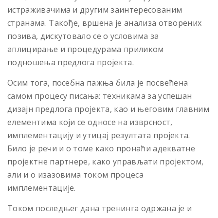
истраживачима и другим заинтересованим
странама. Такође, вршена је анализа отворених
позива, дискутовало се о условима за
аплицирање и процедурама приликом
подношења предлога пројекта.
Осим тога, посебна пажња била је посвећена
самом процесу писања: техникама за успешан
дизајн предлога пројекта, као и његовим главним
елементима који се односе на изврсност,
имплементацију и утицај резултата пројекта.
Било је речи и о томе како пронаћи адекватне
пројектне партнере, како управљати пројектом,
али и о изазовима током процеса
имплементације.
Током последњег дана тренинга одржана је и