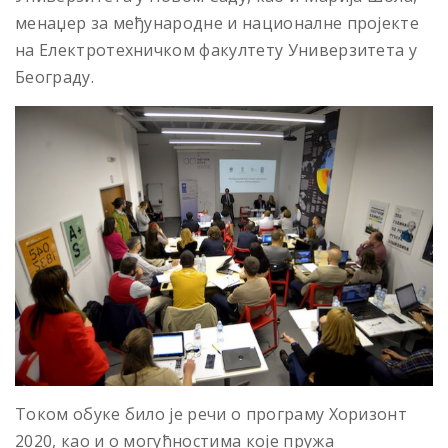
менаџер за међународне и националне пројекте
на Електротехничком факултету Универзитета у
Београду.
Током обуке било је речи о програму Хоризонт
2020, као и о могућностима које пружа