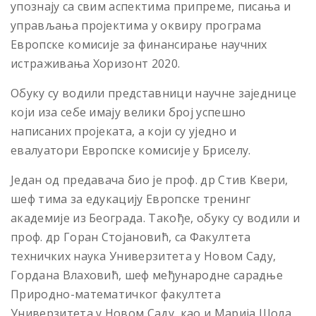
упознају са свим аспектима припреме, писања и
управљања пројектима у оквиру програма
Европске комисије за финансирање научних
истраживања Хоризонт 2020.
Обуку су водили представници научне заједнице
који иза себе имају велики број успешно
написаних пројеката, а који су уједно и
евалуатори Европске комисије у Бриселу.
Један од предавача био је проф. др Стив Квери,
шеф тима за едукацију Европске тренинг
академије из Београда. Такође, обуку су водили и
проф. др Горан Стојановић, са Факултета
техничких наука Универзитета у Новом Саду,
Гордана Влаховић, шеф међународне сарадње
Природно-математичког факултета
Универзитета у Новом Саду, као и Марија Шола,