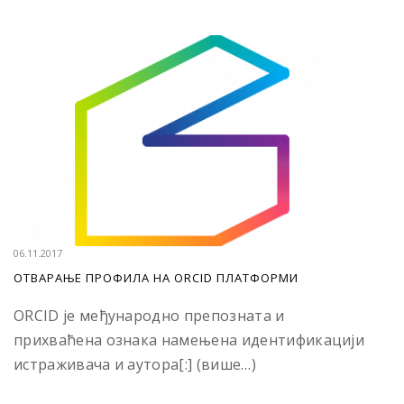
06.11.2017
ОТВАРАЊЕ ПРОФИЛА НА ORCID ПЛАТФОРМИ
ORCID је међународно препозната и
прихваћена ознака намењена идентификацији
истраживача и аутора[:] (више…)