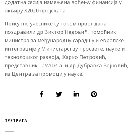
додатна сесија намењена вођењу финансија у
оквиру Х2020 пројеката.
Присутне учеснике су током првог дана
поздравили др Виктор Недовић, помоћник
министра за међународну сарадњу и европске
интеграције у Министарству просвете, науке и
технолошког развоја, Жарко Петровић,
представник
UNDP
-а, и др Дубравка Вејновић,
из Центра за промоцију науке.
ПРЕТРАГА