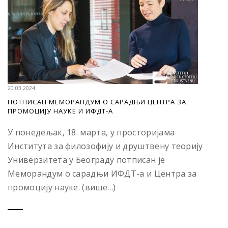
20.03.2024
ПОТПИСАН МЕМОРАНДУМ О САРАДЊИ ЦЕНТРА ЗА
ПРОМОЦИЈУ НАУКЕ И ИФДТ-А
У понедељак, 18. марта, у просторијама
Института за филозофију и друштвену теорију
Универзитета у Београду потписан је
Меморандум о сарадњи ИФДТ-а и Центра за
промоцију науке. (више…)