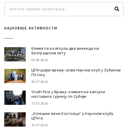
НАЈНОВИЈЕ АКТИВНОСТИ
Климатска капсула два викенда на
Београдском лету
03.08.2026
ЦПН шири мрежу: нови Научни клуб у Зубином
Потоку
30.07.2026
Youth Fest у Врању: климатска капсула
наставила турнеју по Србији
13.07.2026
„Успешне жене Костолца“ у Научном клубу
ЦПН-а
10.07.2026