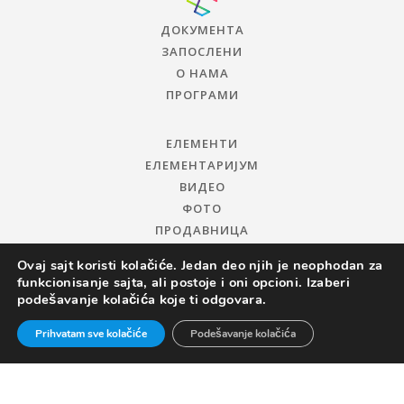
ДОКУМЕНТА
ЗАПОСЛЕНИ
О НАМА
ПРОГРАМИ
ЕЛЕМЕНТИ
ЕЛЕМЕНТАРИЈУМ
ВИДЕО
ФОТО
ПРОДАВНИЦА
Ovaj sajt koristi kolačiće. Jedan deo njih je neophodan za
funkcionisanje sajta, ali postoje i oni opcioni. Izaberi
podešavanje kolačića koje ti odgovara.
Prihvatam sve kolačiće
Podešavanje kolačića
© 2019 ЦЕНТАР ЗА ПРОМОЦИЈУ НАУКЕ