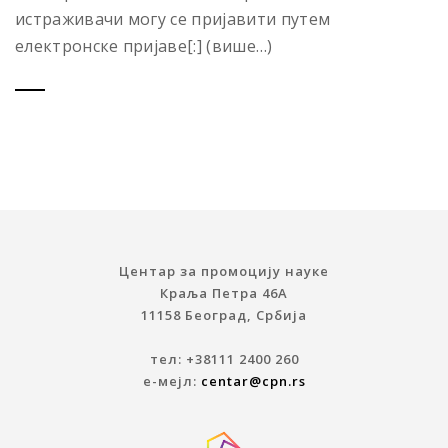
истраживачи могу се пријавити путем
електронске пријаве[:] (више…)
Центар за промоцију науке
Краља Петра 46A
11158 Београд, Србија
тел: +38111 2400 260
е-мејл:
centar@cpn.rs