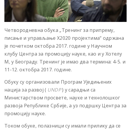
Четвородневна обука „Тренинг за припрему,
писање и управљање Х2020 пројектима“ одржана
је почетком октобра 2017. године у Научном
клубу Центра за промоцију науке, као и у Хотелу
М, у Београду. Тренинг је имао два термина: 4-5. и
11-12. октобра 2017. године.
Обуку су организовали Програм Уједињених
нација за развој (
UNDP
) у сарадњи са
Министарством просвете, науке и технолошког
развоја Републике Србије, а уз подршку Центра за
промоцију науке.
Током обуке, полазници су имали прилику да се