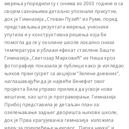
мерења упоредили су с онима из 2003. године и са
својим сазнањима детаљно упознали присутне,
док је Гимназија „Стеван Пузић“ из Руме, поред
представљања резултата мерења, учеснике
упутила и у конструктивна решења која би
помогла да се у околини школе локално снизи
температура и ублажи ефекат стаклене баште.
Гимназија „Светозар Марковић” из Ниша кроз
фотографије показала је публици како је изгледао
њихов први сусрет са акцијом ”Зелени дневник”,
наглашавајући да је највећи бенефит овог
пројекта била управо прилика да усвоје нове
вештине, као што је програмирање. Гимназија
Прибој представила је детаљан план за
озелењавање задњег дворишта њихове школе,
док је Прва крагујевачка гимназија изложила
идеју за преуређење њиховог ,,Парка науке” и