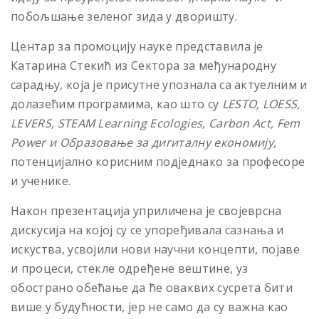
побољшање зеленог зида у дворишту.
Центар за промоцију науке представила је
Катарина Стекић из Сектора за међународну
сарадњу, која је присутне упознала са актуелним и
долазећим програмима, као што су
LESTO, LOESS,
LEVERS
, STEAM Learning Ecologies, Carbon Act, Fem
Power
и Образовање за дигиталну економију,
потенцијално корисним подједнако за професоре
и ученике.
Након презентација уприличена је својеврсна
дискусија на којој су се упоређивала сазнања и
искуства, усвојили нови научни концепти, појаве
и процеси, стекле одређене вештине, уз
обострано обећање да ће оваквих сусрета бити
више у будућности, јер не само да су важна као