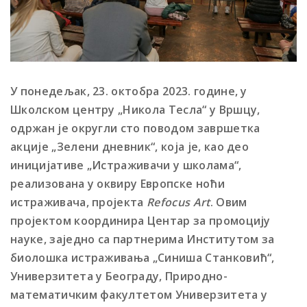
У понедељак, 23. октобра 2023. године, у
Школском центру „Никола Тесла“ у Вршцу,
одржан је округли сто поводом завршетка
акције „Зелени дневник“, која је, као део
иницијативе „Истраживачи у школама“,
реализована у оквиру Европске ноћи
истраживача, пројекта
Refocus Art
. Овим
пројектом координира Центар за промоцију
науке, заједно са партнерима Институтом за
биолошка истраживања „Синиша Станковић“,
Универзитета у Београду, Природно-
математичким факултетом Универзитета у