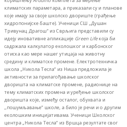
коришћењу
Arduino
комплета за мерење
климатских параметара, а приказали су и планове
које имају за своје школско двориште (грађење
хидропонијске баште). Ученици СШ „Душан
Тривунац Драгош“ из Сврљига представили су
идеју иновативне апликације
Green Life
која би
садржала калкулатор еколошког и карбонског
отиска као мере нашег утицаја на животну
средину и климатске промене. Електротехничка
школа „Никола Тесла“ из Ниша предложила је
активности за прилагођавање школског
дворишта на климатске промене, радионице на
тему климатских промена и уређење школског
дворишта које, између осталог, обухвата и
,,пошумљавање” школе, а било је речи и о другим
еколошким иницијативама. Ученици Школског
центра „Никола Тесла“ из Вршца резултате свог