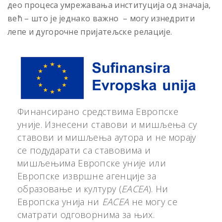
део процеса умрежавања институција од значаја,
већ – што је једнако важно – могу изнедрити
лепе и дугорочне пријатељске релације.
Финансирано средствима Европске
уније. Изнесени ставови и мишљења су
ставови и мишљења аутора и не морају
се подударати са ставовима и
мишљењима Европске уније или
Европске извршне агенције за
образовање и културу (
EACEA
). Ни
Европска унија ни
EACEA
не могу се
сматрати одговорнима за њих.