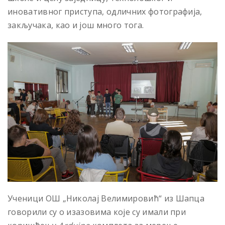
иновативног приступа, одличних фотографија,
закључака, као и још много тога.
Ученици ОШ „Николај Велимировић“ из Шапца
говорили су о изазовима које су имали при