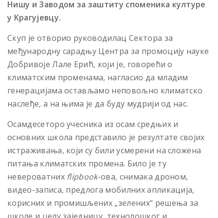
Нишу и Заводом за заштиту споменика културе
у Крагујевцу.
Скуп је отворио руководилац Сектора за
међународну сарадњу Центра за промоцију науке
Добривоје Лале Ерић, који је, говорећи о
климатским променама, нагласио да младим
генерацијама остављамо неповољно климатско
наслеђе, а на њима је да буду мудрији од нас.
Осамдесеторо учесника из осам средњих и
основних школа представило је резултате својих
истраживања, који су били усмерени на сложена
питања климатских промена. Било је ту
невероватних
flipbook
-ова, снимака дроном,
видео-записа, предлога мобилних апликација,
корисних и промишљених „зелених“ решења за
школе и целу заједницу, технолошког и