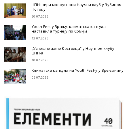
ЦПН шири мрежу: нови Научни клуб у Зубином
Потоку
30.07.2026
Youth Fest у Врању: климатска капсула
наставила турнеју по Србији
13.07.2026
„Успешне жене Костолца“ у Научном клубу
ЦПН-а
10.07.2026
Климатска капсула на Youth Fest-у у Зрењанину
06.07.2026