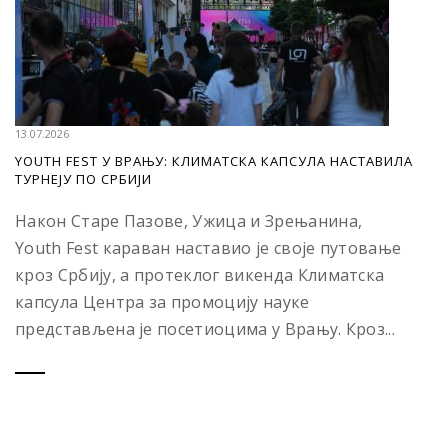
13.07.2026
YOUTH FEST У ВРАЊУ: КЛИМАТСКА КАПСУЛА НАСТАВИЛА
ТУРНЕЈУ ПО СРБИЈИ
Након Старе Пазове, Ужица и Зрењанина,
Youth Fest караван наставио је своје путовање
кроз Србију, а протеклог викенда Климатска
капсула Центра за промоцију науке
представљена је посетиоцима у Врању. Кроз...