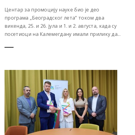
Центар за промоцију науке био је део
програма „Београдског лета“ током два
викенда, 25. и 26. јула и 1. и 2. августа, када су
посетиоци на Калемегдану имали прилику да...