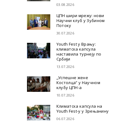
03.08.2026
ЦПН шири мрежу: нови
Научни клуб у Зубином
Потоку
30.07.2026
Youth Fest у Врању:
климатска капсула
наставила турнеју по
Србији
13.07.2026
„Успешне жене
Костолца“ у Научном
клубу ЦПН-а
10.07.2026
Климатска капсула на
Youth Fest-у у Зрењанину
06.07.2026