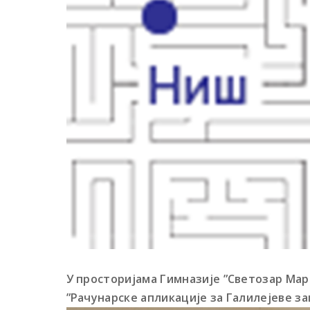
У просторијама Гимназије ”Светозар Мар
”Рачунарске апликације за Галилејеве за