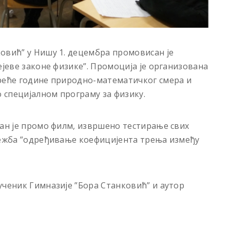
овић” у Нишу 1. децембра промовисан је
ејеве законе физике”. Промоција је организована
треће године природно-математичког смера и
о специјалном програму за физику.
зан је промо филм, извршено тестирање свих
 вежба ”одређивање коефицијента трења између
ученик Гимназије ”Бора Станковић” и аутор