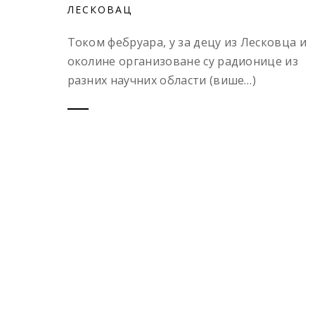
ЛЕСКОВАЦ
Током фебруара, у за децу из Лесковца и
околине организоване су радионице из
разних научних области (више…)