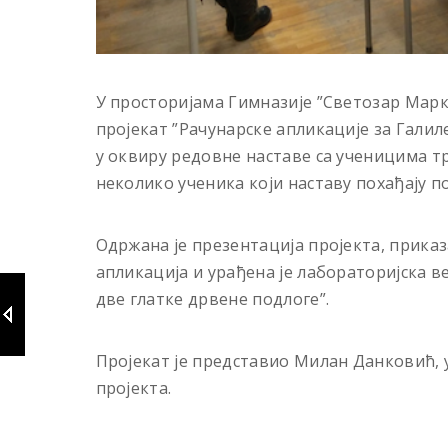
У просторијама Гимназије ”Светозар Марк
пројекат ”Рачунарске апликације за Галил
у оквиру редовне наставе са ученицима 
неколико ученика који наставу похађају п
Одржана је презентација пројекта, прика
апликација и урађена је лабораторијска
две глатке дрвене подлоге”.
Пројекат је представио Милан Данковић, 
пројекта.