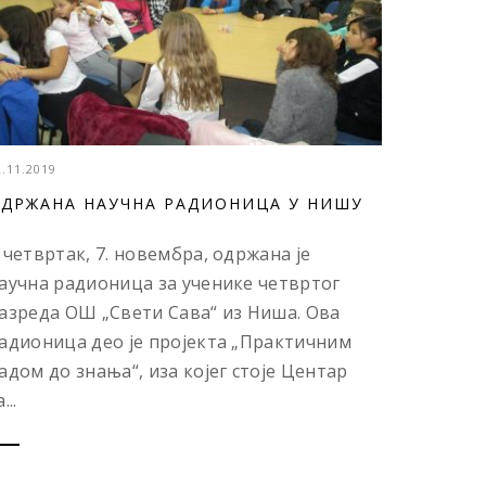
2.11.2019
ДРЖАНА НАУЧНА РАДИОНИЦА У НИШУ
 четвртак, 7. новембра, одржана је
аучна радионица за ученике четвртог
азреда ОШ „Свети Сава“ из Ниша. Ова
адионица део је пројекта „Практичним
адом до знања“, иза којег стоје Центар
...