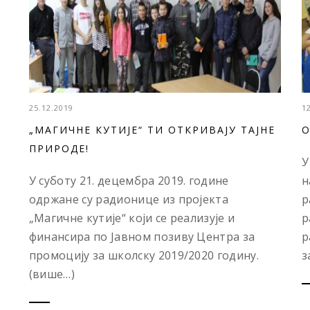
25.12.2019
1
„МАГИЧНЕ КУТИЈЕ“ ТИ ОТКРИВАЈУ ТАЈНЕ
O
ПРИРОДЕ!
У
У суботу 21. децембра 2019. године
н
одржане су радионице из пројекта
р
„Магичне кутије“ који се реализује и
р
финансира по Јавном позиву Центра за
р
промоцију за школску 2019/2020 годину.
за
(више…)