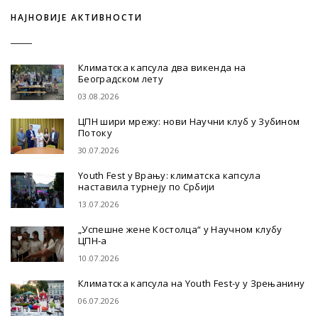
НАЈНОВИЈЕ АКТИВНОСТИ
Климатска капсула два викенда на
Београдском лету
03.08.2026
ЦПН шири мрежу: нови Научни клуб у Зубином
Потоку
30.07.2026
Youth Fest у Врању: климатска капсула
наставила турнеју по Србији
13.07.2026
„Успешне жене Костолца“ у Научном клубу
ЦПН-а
10.07.2026
Климатска капсула на Youth Fest-у у Зрењанину
06.07.2026