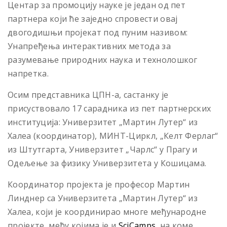
Центар за промоцију науке је један од пет
партнера који ће заједно спровести овај
двогодишњи пројекат под пуним називом:
Унапређењa интерактивних методa за
разумевање природних наука и технолошког
напретка.
Осим представника ЦПН-а, састанку је
присуствовало 17 сарадника из пет партнерских
институција: Универзитет „Мартин Лутер“ из
Халеа (координатор), МИНТ-Циркл, „Келт Ферлаг“
из Штутгарта, Универзитет „Чарлс“ у Прагу и
Одељење за физику Универзитета у Кошицама.
Координатор пројекта је професор Мартин
Линднер са Универзитета „Мартин Лутер“ из
Халеа, који је координирао многе међународне
пројекте, међу којима је и
SciCamps
, на коме