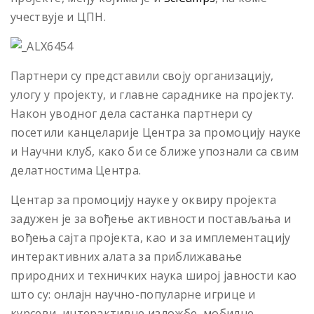
учествује и ЦПН.
Партнери су представили своjу организациjу,
улогу у проjекту, и главне сараднике на пројекту.
Након уводног дела састанка партнери су
посетили канцеларије Центра за промоцију науке
и Научни клуб, како би се ближе упознали са свим
делатностима Центра.
Центар за промоцију науке у оквиру пројекта
задужен је за вођење активности постављања и
вођења сајта пројекта, као и за имплементацију
интерактивних алата за приближавање
природних и техничких наука широј јавности као
што су: онлајн научно-популарне игрице и
курсеви, интерактивне изложбе, мобилне