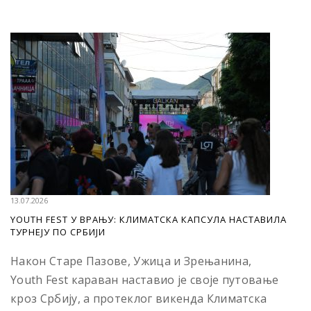
13.07.2026
YOUTH FEST У ВРАЊУ: КЛИМАТСКА КАПСУЛА НАСТАВИЛА
ТУРНЕЈУ ПО СРБИЈИ
Након Старе Пазове, Ужица и Зрењанина,
Youth Fest караван наставио је своје путовање
кроз Србију, а протеклог викенда Климатска