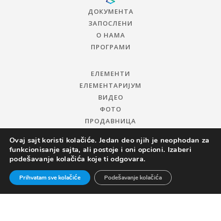
ДОКУМЕНТА
ЗАПОСЛЕНИ
О НАМА
ПРОГРАМИ
ЕЛЕМЕНТИ
ЕЛЕМЕНТАРИЈУМ
ВИДЕО
ФОТО
ПРОДАВНИЦА
Ovaj sajt koristi kolačiće. Jedan deo njih je neophodan za
funkcionisanje sajta, ali postoje i oni opcioni. Izaberi
podešavanje kolačića koje ti odgovara.
Prihvatam sve kolačiće
Podešavanje kolačića
© 2019 ЦЕНТАР ЗА ПРОМОЦИЈУ НАУКЕ