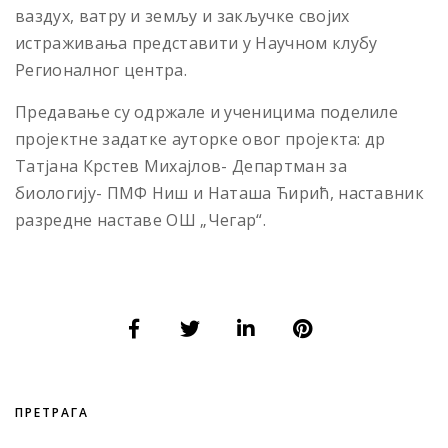
ваздух, ватру и земљу и закључке својих
истраживања представити у Научном клубу
Регионалног центра.
Предавање су одржале и ученицима поделиле
пројектне задатке ауторке овог пројекта: др
Татјана Крстев Михајлов- Департман за
биологију- ПМФ Ниш и Наташа Ћирић, наставник
разредне наставе ОШ „Чегар“.
ПРЕТРАГА