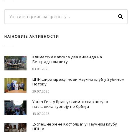
НАЈНОВИЈЕ АКТИВНОСТИ
Климатска капсула два викенда на
Београдском лету
03.08.2026
ЦПН шири мрежу: нови Научни клуб у Зубином
Потоку
30.07.2026
Youth Fest у Врању: климатска капсула
наставила турнеју по Србији
13.07.2026
„Успешне жене Костолца“ у Научном клубу
ЦПН-а