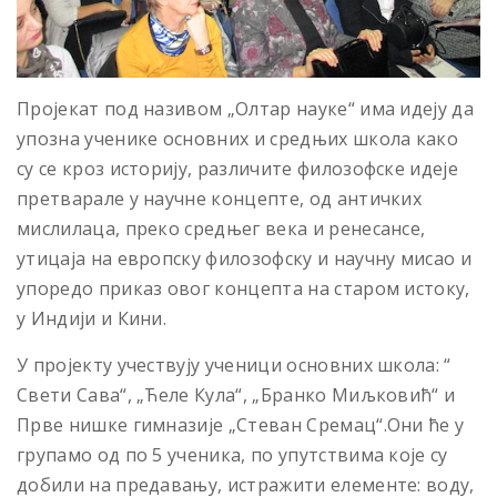
Пројекат под називом „Олтар науке“ има идеју да
упозна ученике основних и средњих школа како
су се кроз историју, различите филозофске идеје
претварале у научне концепте, од античких
мислилаца, преко средњег века и ренесансе,
утицаја на европску филозофску и научну мисао и
упоредо приказ овог концепта на старом истоку,
у Индији и Кини.
У пројекту учествују ученици основних школа: “
Свети Сава“, „Ћеле Кула“, „Бранко Миљковић“ и
Прве нишке гимназије „Стеван Сремац“.Они ће у
групамо од по 5 ученика, по упутствима које су
добили на предавању, истражити елементе: воду,