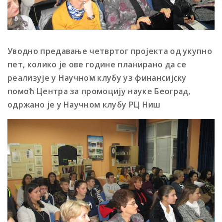
Уводно предавање четвртог пројекта од укупно
пет, колико је ове године планирано да се
реализује у Научном клубу уз финансијску
помоћ Центра за промоцију науке Београд,
одржано је у Научном клубу РЦ Ниш