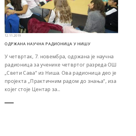
12.11.2019
OДРЖАНА НАУЧНА РАДИОНИЦА У НИШУ
У четвртак, 7. новембра, одржана је научна
радионица за ученике четвртог разреда ОШ
„Свети Сава“ из Ниша. Ова радионица део је
пројекта „Практичним радом до знања“, иза
којег стоје Центар за...