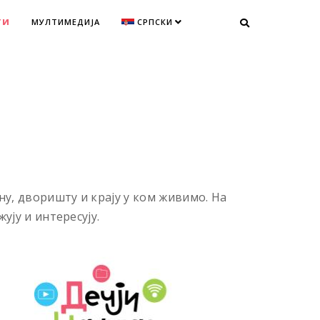
ТИ
МУЛТИМЕДИЈА
СРПСКИ
ну, дворишту и крају у ком живимо. На
ују и интересују.