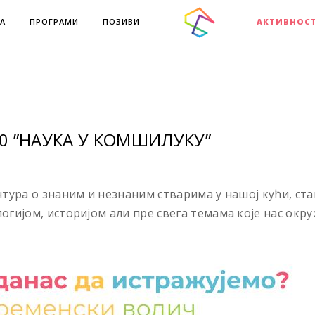
А
ПРОГРАМИ
ПОЗИВИ
АКТИВНОС
0 ”НАУКА У КОМШИЛУКУ”
тура о знаним и незнаним стварима у нашој кући, ста
гијом, историјом али пре свега темама које нас окруж