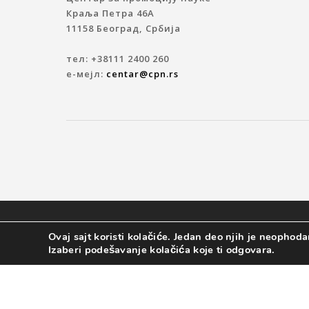
Краља Петра 46A
11158 Београд, Србија
тел: +38111 2400 260
е-мејл:
centar@cpn.rs
© 2019 ЦЕНТАР ЗА ПРОМОЦИЈУ НАУКЕ
Ovaj sajt koristi kolačiće. Jedan deo njih je neophodan
Izaberi podešavanje kolačića koje ti odgovara.