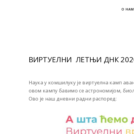
О НАМ
ВИРТУЕЛНИ ЛЕТЊИ ДНК 202
Наука у комшилуку је виртуелна камп аван
овом кампу бавимо се астрономијом, биоло
Ово је наш дневни радни распоред: