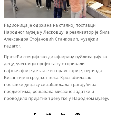
Радионица је одржана на сталној поставци
Народног музеја у Лесковцу, а реализатор је била
Александра Стојановић Станковић, музејски
педагог.
Пратећи специјално дизајнирану публикацију за
децу, учесници пројекта су откривали
најзначајније детаље из праисторије, периода
Византије и средњег века. Кроз обилазак
поставке деца су се забављала трагајући за
предметима, решавала мисаоне задатке и
проводила пријатне тренутке у Народном музеју.