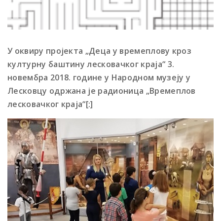
У оквиру пројекта „Деца у времеплову кроз
културну баштину лесковачког краја“ 3.
новембра 2018. године у Народном музеју у
Лесковцу одржана је радионица „Времеплов
лесковачког краја“[:]