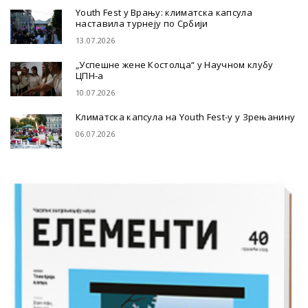
Youth Fest у Врању: климатска капсула
наставила турнеју по Србији
13.07.2026
„Успешне жене Костолца“ у Научном клубу
ЦПН-а
10.07.2026
Климатска капсула на Youth Fest-у у Зрењанину
06.07.2026