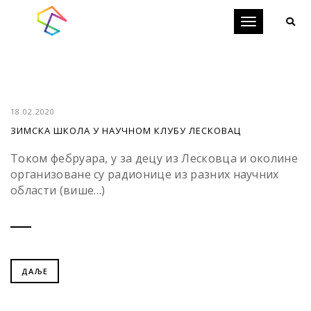
Toggle
navigation
18.02.2020
ЗИМСКА ШКОЛА У НАУЧНОМ КЛУБУ ЛЕСКОВАЦ
Током фебруара, у за децу из Лесковца и околине
организоване су радионице из разних научних
области (више…)
ДАЉЕ