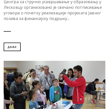
Центра за стручно усавршавање у образовању у
Лесковцу организовано је свечано потписивање
уговора о почетку реализације пројеката Jавног
позива за финансијску подршку...
ДАЉЕ