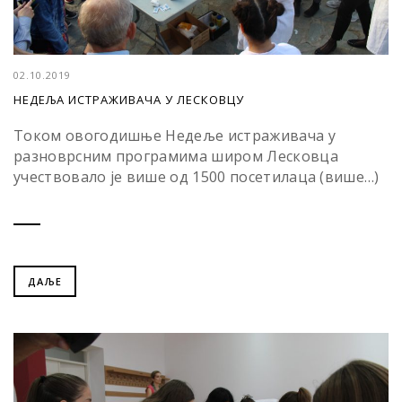
02.10.2019
НЕДЕЉА ИСТРАЖИВАЧА У ЛЕСКОВЦУ
Током овогодишње Недеље истраживача у
разноврсним програмима широм Лесковца
учествовало је више од 1500 посетилаца (више…)
ДАЉЕ