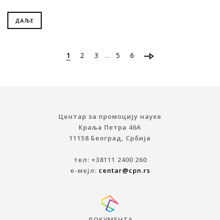
ДАЉЕ
…
1
2
3
5
6
Центар за промоцију науке
Краља Петра 46A
11158 Београд, Србија
тел: +38111 2400 260
е-мејл:
centar@cpn.rs
ДОКУМЕНТА