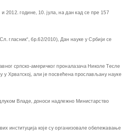
и 2012. године, 10. јула, на дан кад се пре 157
л. гласник“, бр.62/2010), Дан науке у Србији се
лавног српско-америчког проналазача Николе Тесле
ићу у Хрватској, али је посвећена прослављану науке
 Одлуком Владе, доноси надлежно Министарство
рвих институција које су организовале обележавање