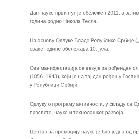
Дан науке први пут је обележен 2011, а затим 
година родио Никола Тесла.
На основу Одлуке Владе Републике Србије („С
сваке године обележава 10. јула.
Ова манифестација се везује за рођендан с
(1856–1943), који је на тај дан рођен у Госп
у Републици Србији.
Одлуку о програму активности, у складу са
просвете, науке и технолошког развоја.
Центар за промоцију науке је био једна од п