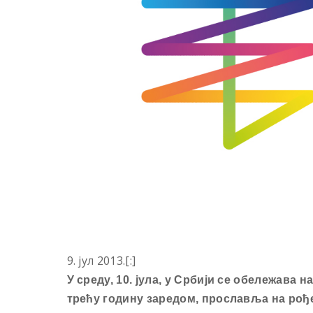
9. јул 2013.[:]
У среду, 10. јула, у Србији се
обележава
на
трећу годину заредом, прославља на рођ