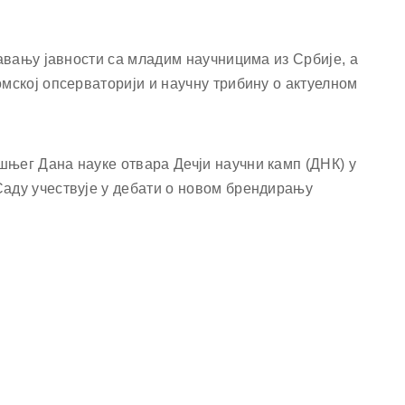
навању јавности са младим научницима из Србије, а
омској опсерваторији и научну трибину о актуелном
њег Дана науке отвара Дечји научни камп (ДНК) у
Саду учествује у дебати о новом брендирању