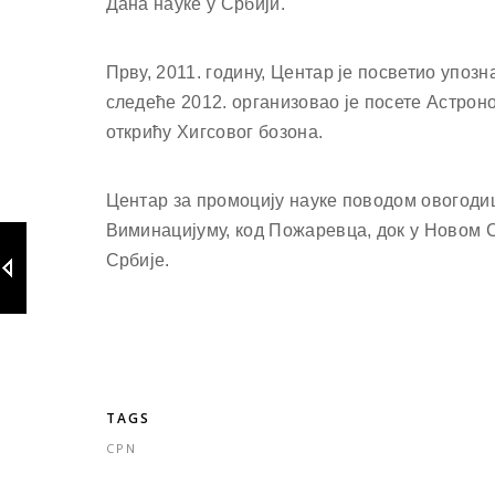
Дана науке у Србији.
Прву, 2011. годину, Центар је посветио упоз
следеће 2012. организовао је посете Астрон
открићу Хигсовог бозона.
Центар за промоцију науке поводом овогодиш
Виминацијуму, код Пожаревца, док у Новом 
Србије.
TAGS
CPN