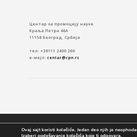
Центар за промоцију науке
Краља Петра 46A
11158 Београд, Србија
тел: +38111 2400 260
е-мејл:
centar@cpn.rs
© 2019 ЦЕНТАР ЗА ПРОМОЦИЈУ НАУКЕ
Ovaj sajt koristi kolačiće. Jedan deo njih je neophodan
Izaberi podešavanje kolačića koje ti odgovara.