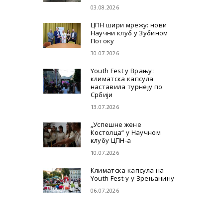
03.08.2026
ЦПН шири мрежу: нови
Научни клуб у Зубином
Потоку
30.07.2026
Youth Fest у Врању:
климатска капсула
наставила турнеју по
Србији
13.07.2026
„Успешне жене
Костолца“ у Научном
клубу ЦПН-а
10.07.2026
Климатска капсула на
Youth Fest-у у Зрењанину
06.07.2026