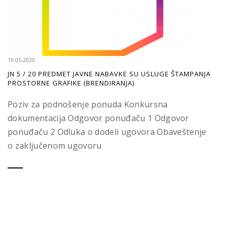
19.05.2020
JN 5 / 20 PREDMET JAVNE NABAVKE SU USLUGE ŠTAMPANJA
PROSTORNE GRAFIKE (BRENDIRANJA)
Poziv za podnošenje ponuda Konkursna
dokumentacija Odgovor ponuđaču 1 Odgovor
ponuđaču 2 Odluka o dodeli ugovora Obaveštenje
o zaključenom ugovoru