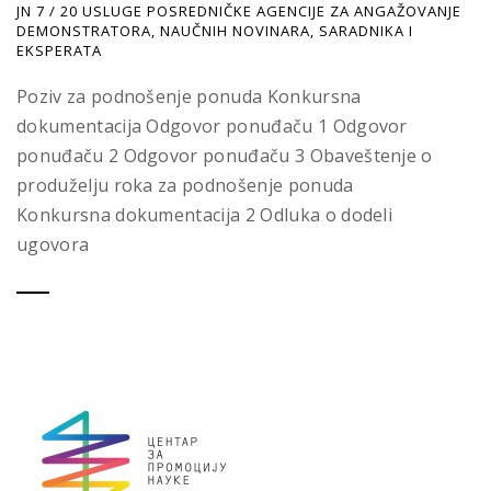
JN 7 / 20 USLUGE POSREDNIČKE AGENCIJE ZA ANGAŽOVANJE
DEMONSTRATORA, NAUČNIH NOVINARA, SARADNIKA I
EKSPERATA
Poziv za podnošenje ponuda Konkursna
dokumentacija Odgovor ponuđaču 1 Odgovor
ponuđaču 2 Odgovor ponuđaču 3 Obaveštenje o
produželju roka za podnošenje ponuda
Konkursna dokumentacija 2 Odluka o dodeli
ugovora