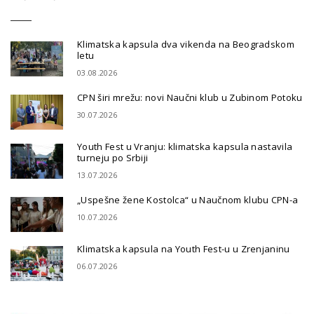
Klimatska kapsula dva vikenda na Beogradskom
letu
03.08.2026
CPN širi mrežu: novi Naučni klub u Zubinom Potoku
30.07.2026
Youth Fest u Vranju: klimatska kapsula nastavila
turneju po Srbiji
13.07.2026
„Uspešne žene Kostolca“ u Naučnom klubu CPN-a
10.07.2026
Klimatska kapsula na Youth Fest-u u Zrenjaninu
06.07.2026