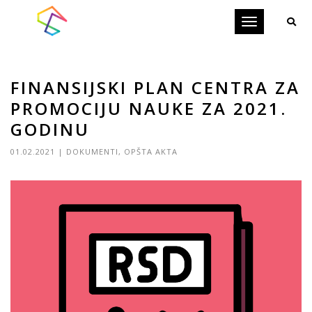
Toggle
navigation
FINANSIJSKI PLAN CENTRA ZA
PROMOCIJU NAUKE ZA 2021.
GODINU
01.02.2021
|
DOKUMENTI
,
OPŠTA AKTA