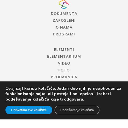
DOKUMENTA
ZAPOSLENI
O NAMA
PROGRAMI
ELEMENTI
ELEMENTARIJUM
VIDEO
FOTO
PRODAVNICA
Ovaj sajt koristi kolačiće. Jedan deo njih je neophodan za
funkcionisanje sajta, ali postoje i oni opcioni. Izaberi
podešavanje kolačića koje ti odgovara.
Prihvatam sve kolačiće
Podešavanje kolačića
© 2019 CENTAR ZA PROMOCIJU NAUKE