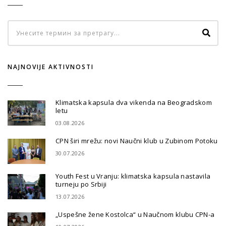
NAJNOVIJE AKTIVNOSTI
Klimatska kapsula dva vikenda na Beogradskom
letu
03.08.2026
CPN širi mrežu: novi Naučni klub u Zubinom Potoku
30.07.2026
Youth Fest u Vranju: klimatska kapsula nastavila
turneju po Srbiji
13.07.2026
„Uspešne žene Kostolca“ u Naučnom klubu CPN-a