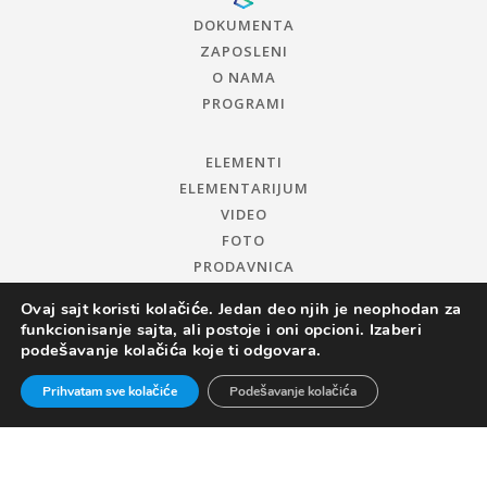
DOKUMENTA
ZAPOSLENI
O NAMA
PROGRAMI
ELEMENTI
ELEMENTARIJUM
VIDEO
FOTO
PRODAVNICA
Ovaj sajt koristi kolačiće. Jedan deo njih je neophodan za
funkcionisanje sajta, ali postoje i oni opcioni. Izaberi
podešavanje kolačića koje ti odgovara.
Prihvatam sve kolačiće
Podešavanje kolačića
© 2019 CENTAR ZA PROMOCIJU NAUKE