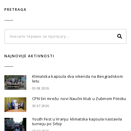
PRETRAGA
NAJNOVIJE AKTIVNOSTI
Klimatska kapsula dva vikenda na Beogradskom
letu
03.08.2026
CPN širi mrežu: novi Naučni klub u Zubinom Potoku
30.07.2026
Youth Fest u Vranju: klimatska kapsula nastavila
turneju po Srbiji
13.07.2026