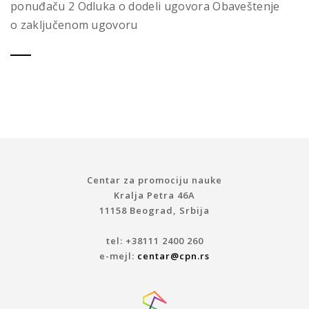
ponuđaču 2 Odluka o dodeli ugovora Obaveštenje
o zaključenom ugovoru
Centar za promociju nauke
Kralja Petra 46A
11158 Beograd, Srbija
tel: +38111 2400 260
e-mejl:
centar@cpn.rs