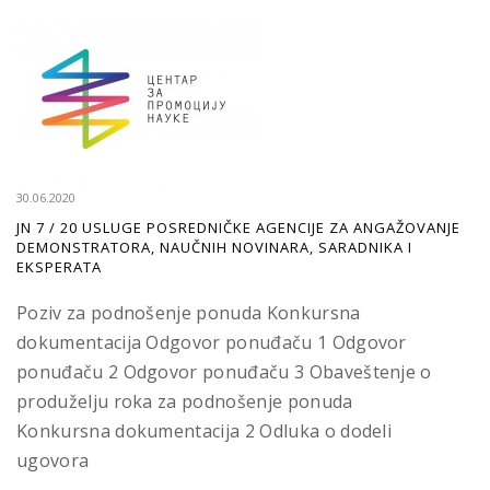
30.06.2020
JN 7 / 20 USLUGE POSREDNIČKE AGENCIJE ZA ANGAŽOVANJE
DEMONSTRATORA, NAUČNIH NOVINARA, SARADNIKA I
EKSPERATA
Poziv za podnošenje ponuda Konkursna
dokumentacija Odgovor ponuđaču 1 Odgovor
ponuđaču 2 Odgovor ponuđaču 3 Obaveštenje o
produželju roka za podnošenje ponuda
Konkursna dokumentacija 2 Odluka o dodeli
ugovora