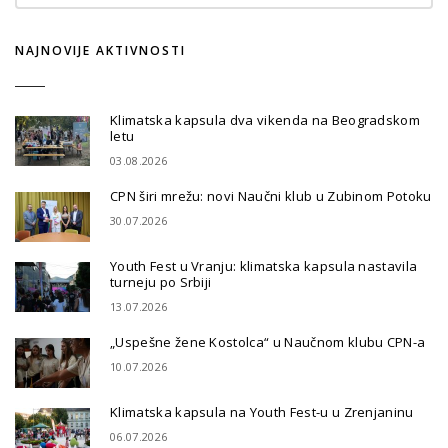
NAJNOVIJE AKTIVNOSTI
Klimatska kapsula dva vikenda na Beogradskom
letu
03.08.2026
CPN širi mrežu: novi Naučni klub u Zubinom Potoku
30.07.2026
Youth Fest u Vranju: klimatska kapsula nastavila
turneju po Srbiji
13.07.2026
„Uspešne žene Kostolca“ u Naučnom klubu CPN-a
10.07.2026
Klimatska kapsula na Youth Fest-u u Zrenjaninu
06.07.2026