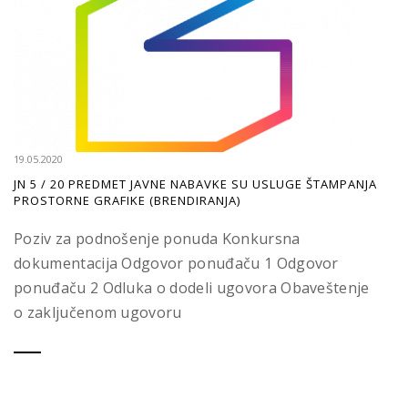
19.05.2020
JN 5 / 20 PREDMET JAVNE NABAVKE SU USLUGE ŠTAMPANJA
PROSTORNE GRAFIKE (BRENDIRANJA)
Poziv za podnošenje ponuda Konkursna
dokumentacija Odgovor ponuđaču 1 Odgovor
ponuđaču 2 Odluka o dodeli ugovora Obaveštenje
o zaključenom ugovoru