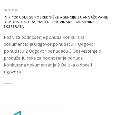
30.06.2020
JN 7 / 20 USLUGE POSREDNIČKE AGENCIJE ZA ANGAŽOVANJE
DEMONSTRATORA, NAUČNIH NOVINARA, SARADNIKA I
EKSPERATA
Poziv za podnošenje ponuda Konkursna
dokumentacija Odgovor ponuđaču 1 Odgovor
ponuđaču 2 Odgovor ponuđaču 3 Obaveštenje o
produželju roka za podnošenje ponuda
Konkursna dokumentacija 2 Odluka o dodeli
ugovora