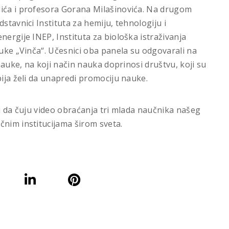
lića i profesora Gorana Milašinovića. Na drugom
stavnici Instituta za hemiju, tehnologiju i
nergije INEP, Instituta za biološka istraživanja
auke „Vinča“. Učesnici oba panela su odgovarali na
 nauke, na koji način nauka doprinosi društvu, koji su
bija želi da unapredi promociju nauke.
ku da čuju video obraćanja tri mlada naučnika našeg
čnim institucijama širom sveta.