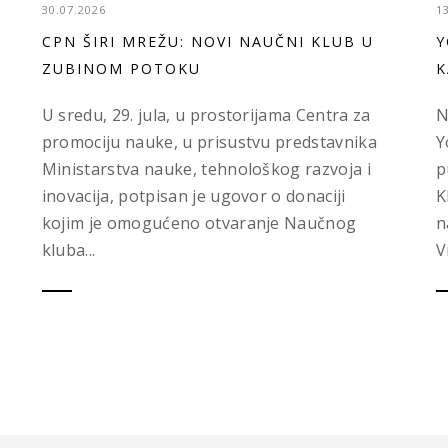
30.07.2026
1
CPN ŠIRI MREŽU: NOVI NAUČNI KLUB U
Y
ZUBINOM POTOKU
K
U sredu, 29. jula, u prostorijama Centra za
N
promociju nauke, u prisustvu predstavnika
Y
Ministarstva nauke, tehnološkog razvoja i
p
inovacija, potpisan je ugovor o donaciji
K
kojim je omogućeno otvaranje Naučnog
n
kluba...
V