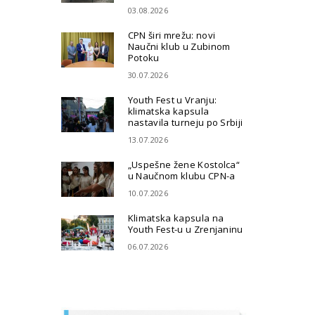
03.08.2026
CPN širi mrežu: novi
Naučni klub u Zubinom
Potoku
30.07.2026
Youth Fest u Vranju:
klimatska kapsula
nastavila turneju po Srbiji
13.07.2026
„Uspešne žene Kostolca“
u Naučnom klubu CPN-a
10.07.2026
Klimatska kapsula na
Youth Fest-u u Zrenjaninu
06.07.2026