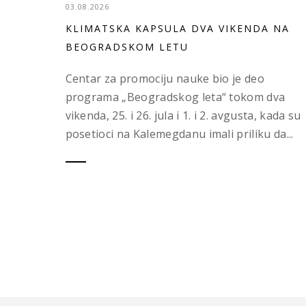
03.08.2026
KLIMATSKA KAPSULA DVA VIKENDA NA
BEOGRADSKOM LETU
Centar za promociju nauke bio je deo
programa „Beogradskog leta“ tokom dva
vikenda, 25. i 26. jula i 1. i 2. avgusta, kada su
posetioci na Kalemegdanu imali priliku da...