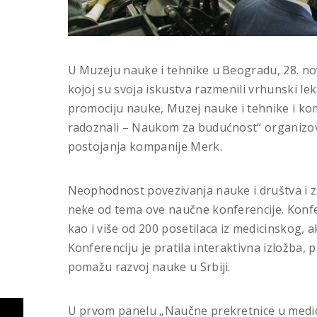
U Muzeju nauke i tehnike u Beogradu, 28. no
kojoj su svoja iskustva razmenili vrhunski lek
promociju nauke, Muzej nauke i tehnike i k
radoznali – Naukom za budućnost“ organizo
postojanja kompanije Merk.
Neophodnost povezivanja nauke i društva i 
neke od tema ove naučne konferencije. Konfere
kao i više od 200 posetilaca iz medicinskog,
Konferenciju je pratila interaktivna izložba, p
pomažu razvoj nauke u Srbiji.
U prvom panelu „Naučne prekretnice u medicin