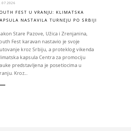
3.07.2026
OUTH FEST U VRANJU: KLIMATSKA
APSULA NASTAVILA TURNEJU PO SRBIJI
akon Stare Pazove, Užica i Zrenjanina,
outh Fest karavan nastavio je svoje
utovanje kroz Srbiju, a proteklog vikenda
limatska kapsula Centra za promociju
auke predstavljena je posetiocima u
ranju. Kroz...