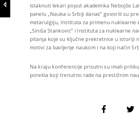
istaknuti lekari poput akademika Nebojše La
panelu „Nauka u Srbiji danas“ govorili su pred
metarulgiju, Instituta za primenu nuklearne e
„Siniša Stanković“ i Instituta za nuklearne n
pitanja koje su ključne prekretnice u istoriji
motivi za bavljenje naukom i na koji način Sr
Na kraju konferencije prisutni su imali prili
porekla koji trenutno rade na prestižnim nau