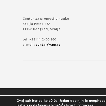
Centar za promociju nauke
Kralja Petra 46A
11158 Beograd, Srbija
tel: +38111 2400 260
e-mejl:
centar@cpn.rs
© 2019 CENTAR ZA PROMOCIJU NAUKE
Ovaj sajt koristi kolačiće. Jedan deo njih je neophodan
Izaberi podešavanje kolačića koje ti odgovara.