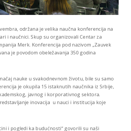
vembra, održana je velika naučna konferencija na
ari i naučnici. Skup su organizovali Centar za
ompanija Merk. Konferencija pod nazivom „Zauvek
vana je povodom obeležavanja 350 godina
značaj nauke u svakodnevnom životu, bile su samo
ncija je okupila 15 istaknutih naučnika iz Srbije,
 akademskog, javnog i korporativnog sektora.
redstavljanje inovacija u nauci i institucija koje
i i pogledi ka budućnosti“ govorili su naši