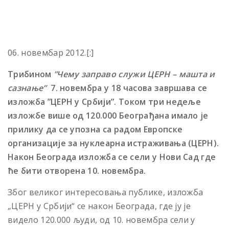
06. новембар 2012.[:]
Трибином
”Чему заправо служи ЦЕРН – машта и
сазнање”
7. новембра у 18 часова
завршава се
изложба ”ЦЕРН у Србији”. Током три недеље
изложбе више од 120.000 Београђана имало је
прилику да се упозна са радом Европске
организације за нуклеарна истраживања (ЦЕРН).
Након Београда изложба се сели у Нови Сад где
ће бити отворена 10. новембра.
Због великог интересовања публике, изложба
„ЦЕРН у Србији“ се након Београда, где ју је
видело 120.000 људи, од 10. новембра сели у