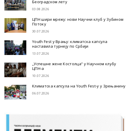
Београдском лету
03.08.2026
ЦПН шири мрежу: нови Научни клуб у Зубином
Потоку
30.07.2026
Youth Fest у Врању: климатска капсула
наставила турнеју по Србији
13.07.2026
„Успешне жене Костолца“ у Научном клубу
ЦПН-а
10.07.2026
Климатска капсула на Youth Fest-у у Зрењанину
06.07.2026