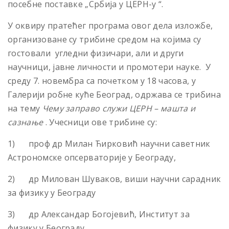
посебне поставке „Србија у ЦЕРН-у “.
У оквиру пратећег програма овог дела изложбе,
организоване су трибине средом на коjима су
гостовали угледни физичари, али и други
научници, jавне личности и промотери науке. У
среду 7. новембра са почетком у 18 часова, у
Галерији робне куће Београд, одржава се трибина
на тему
Чему заправо служи ЦЕРН
– машта и
сазнање
. Учесници ове трибине су:
1) проф др Милан Ћирковић научни саветник
Астрономске опсерваторије у Београду,
2) др Милован Шуваков, виши научни сарадник
за физику у Београду
3) др Александар Богојевић, Институт за
физику у Београду