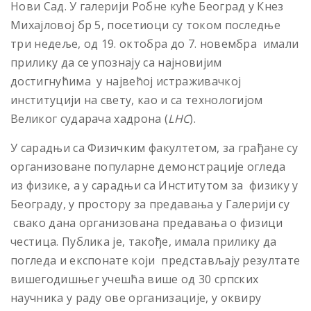
Нови Сад. У галерији Робне куће Београд у Кнез
Михајловој бр 5, посетиоци су током последње
три недеље, од 19. октобра до 7. новембра имали
прилику да се упознају са најновијим
достигнућима у највећој истраживачкој
институцији на свету, као и са технологијом
Великог сударача хадрона (
LHC
).
У сарадњи са Физичким факултетом, за грађане су
организоване популарне демонстрације огледа
из физике, а у сарадњи са Институтом за физику у
Београду, у простору за предавања у Галерији су
свако дана организована предавања о физици
честица. Публика је, такође, имала прилику да
погледа и експонате који представљају резултате
вишегодишњег учешћа више од 30 српских
научника у раду ове организације, у оквиру