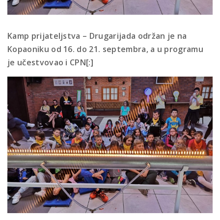
Kamp prijateljstva – Drugarijada održan je na
Kopaoniku od 16. do 21. septembra, a u programu
je učestvovao i CPN[:]