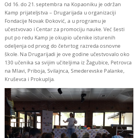
Od 16. do 21. septembra na Kopaoniku je održan
Kamp prijateljstva – Drugarijada u organizaciji
Fondacije Novak Đoković, a u programu je
učestvovao i Centar za promociju nauke. Već šesti
put po redu Kamp je okupio učenike isturenih
odeljenja od prvog do četvrtog razreda osnovne
škole. Na Drugarijadi je ove godine učestvovalo oko
130 učenika sa svijim učiteljima iz Žagubice, Petrovca
na Mlavi, Priboja, Svilajnca, Smederevske Palanke,
Kruševca i Prokuplja.