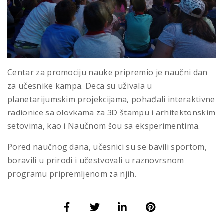
Centar za promociju nauke pripremio je naučni dan
za učesnike kampa. Deca su uživala u
planetarijumskim projekcijama, pohađali interaktivne
radionice sa olovkama za 3D štampu i arhitektonskim
setovima, kao i Naučnom šou sa eksperimentima.
Pored naučnog dana, učesnici su se bavili sportom,
boravili u prirodi i učestvovali u raznovrsnom
programu pripremljenom za njih.