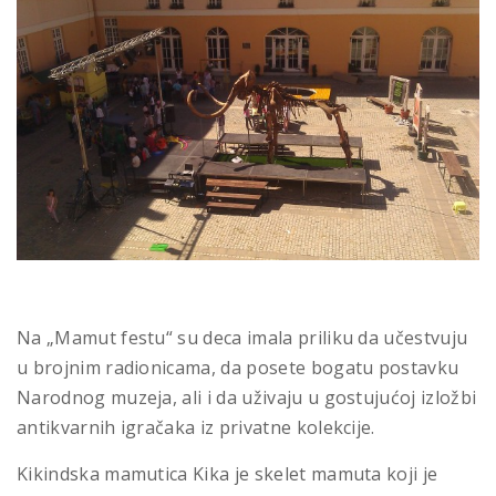
Na „Mamut festu“ su deca imala priliku da učestvuju
u brojnim radionicama, da posete bogatu postavku
Narodnog muzeja, ali i da uživaju u gostujućoj izložbi
antikvarnih igračaka iz privatne kolekcije.
Kikindska mamutica Kika je skelet mamuta koji je