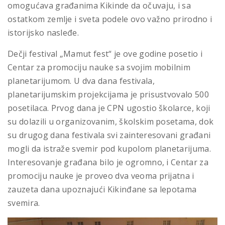
omogućava građanima Kikinde da očuvaju, i sa
ostatkom zemlje i sveta podele ovo važno prirodno i
istorijsko nasleđe.
Dečji festival „Mamut fest“ je ove godine posetio i
Centar za promociju nauke sa svojim mobilnim
planetarijumom. U dva dana festivala,
planetarijumskim projekcijama je prisustvovalo 500
posetilaca. Prvog dana je CPN ugostio školarce, koji
su dolazili u organizovanim, školskim posetama, dok
su drugog dana festivala svi zainteresovani građani
mogli da istraže svemir pod kupolom planetarijuma.
Interesovanje građana bilo je ogromno, i Centar za
promociju nauke je proveo dva veoma prijatna i
zauzeta dana upoznajući Kikinđane sa lepotama
svemira.