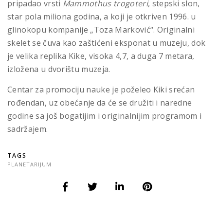
pripadao vrsti
Mammothus trogoteri
, stepski slon,
star pola miliona godina, a koji je otkriven 1996. u
glinokopu kompanije „Toza Marković“. Originalni
skelet se čuva kao zaštićeni eksponat u muzeju, dok
je velika replika Kike, visoka 4,7, a duga 7 metara,
izložena u dvorištu muzeja.
Centar za promociju nauke je poželeo Kiki srećan
rođendan, uz obećanje da će se družiti i naredne
godine sa još bogatijim i originalnijim programom i
sadržajem.
TAGS
PLANETARIJUM