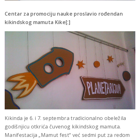
Centar za promociju nauke proslavio rođendan
kikindskog mamuta Kike[:]
Kikinda je 6. i 7. septembra tradicionalno obeležila
godišnjicu otkrića čuvenog kikindskog mamuta.
Manifestacija „Mamut fest“ već sedmi put za redom