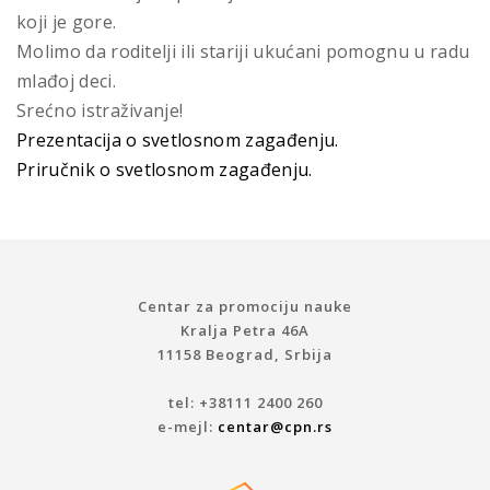
koji je gore.
Molimo da roditelji ili stariji ukućani pomognu u radu
mlađoj deci.
Srećno istraživanje!
Prezentacija o svetlosnom zagađenju.
Priručnik o svetlosnom zagađenju.
Centar za promociju nauke
Kralja Petra 46A
11158 Beograd, Srbija
tel: +38111 2400 260
e-mejl:
centar@cpn.rs