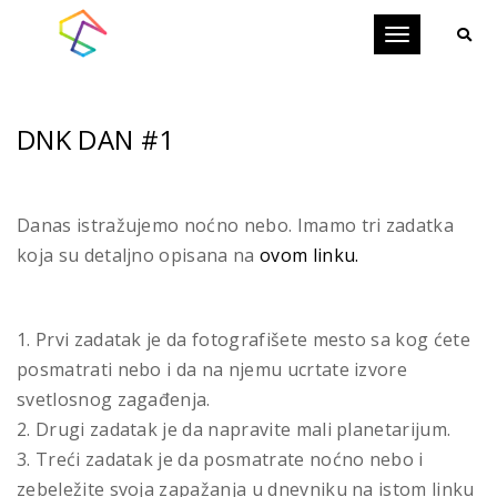
Toggle
navigation
DNK DAN #1
Danas istražujemo noćno nebo. Imamo tri zadatka
koja su detaljno opisana na
ovom linku.
1. Prvi zadatak je da fotografišete mesto sa kog ćete
posmatrati nebo i da na njemu ucrtate izvore
svetlosnog zagađenja.
2. Drugi zadatak je da napravite mali planetarijum.
3. Treći zadatak je da posmatrate noćno nebo i
zebeležite svoja zapažanja u dnevniku na istom linku