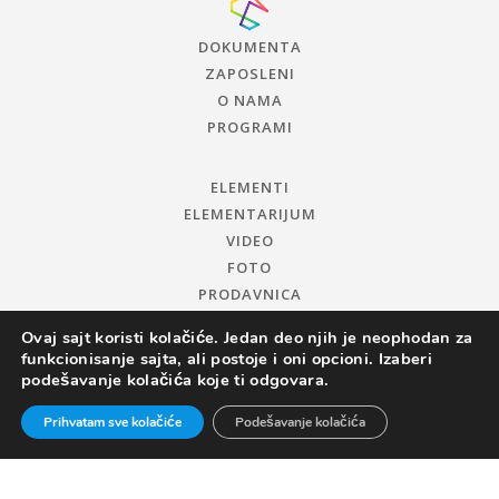
DOKUMENTA
ZAPOSLENI
O NAMA
PROGRAMI
ELEMENTI
ELEMENTARIJUM
VIDEO
FOTO
PRODAVNICA
Ovaj sajt koristi kolačiće. Jedan deo njih je neophodan za
funkcionisanje sajta, ali postoje i oni opcioni. Izaberi
podešavanje kolačića koje ti odgovara.
Prihvatam sve kolačiće
Podešavanje kolačića
© 2019 CENTAR ZA PROMOCIJU NAUKE