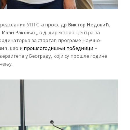
 председник УПТС-а
проф. др Виктор Недовић
,
т
Иван Ракоњац
, в.д. директора Центра за
оординаторка за стартап програме Научно-
вић
, као и
прошлогодишњи победници
–
рзитета у Београду, који су прошле године
чењу.