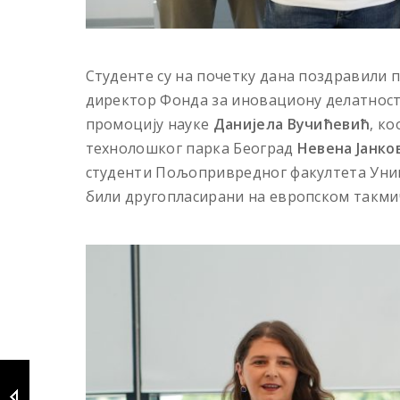
Студенте су на почетку дана поздравили
директор Фонда за иновациону делатнос
промоцију науке
Данијела Вучићевић
, к
технолошког парка Београд
Невена Јанко
студенти Пољопривредног факултета Униве
били другопласирани на европском такми