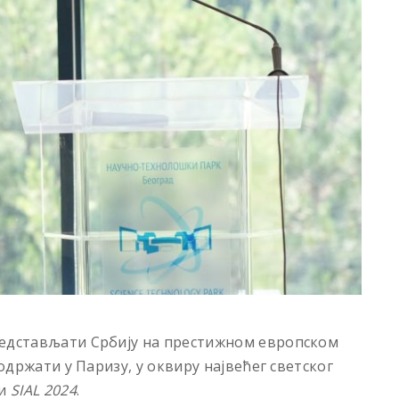
редстављати Србију на престижном европском
е одржати у Паризу, у оквиру највећег светског
ји
SIAL 2024
.