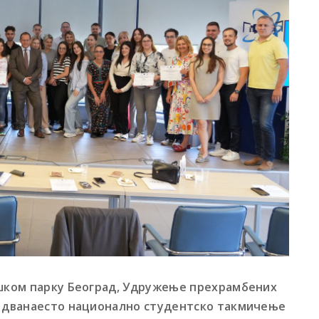
ошком парку Београд, Удружење прехрамбених
је дванаесто национално студентско такмичење