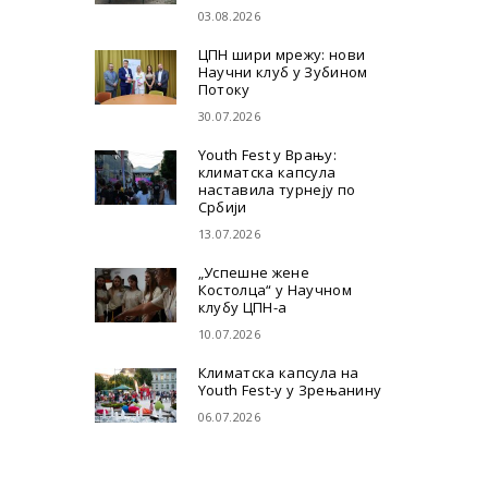
03.08.2026
ЦПН шири мрежу: нови
Научни клуб у Зубином
Потоку
30.07.2026
Youth Fest у Врању:
климатска капсула
наставила турнеју по
Србији
13.07.2026
„Успешне жене
Костолца“ у Научном
клубу ЦПН-а
10.07.2026
Климатска капсула на
Youth Fest-у у Зрењанину
06.07.2026