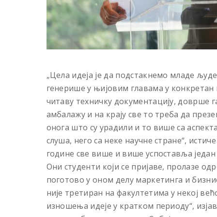
„Цела идеја је да подстакнемо младе људе,
генерише у њијовим главама у конкретан 
читаву техничку документацију, доврше га
амбалажу и на крају све то треба да презе
онога што су урадили и то више са аспект
слуша, него са неке научне стране“, истич
године све више и више успоставља један
Они студенти који се пријаве, пролазе одр
поготово у оном делу маркетинга и бизнис
није третиран на факултетима у некој већо
изношења идеје у кратком периоду“, изјав