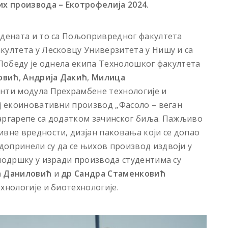
х производа – Екотрофелија 2024.
удената и то са Пољопривредног факултета
култета у Лесковцу Универзитета у Нишу и са
 Победу је однела екипа Технолошког факултета
овић
,
Андрија Дакић
,
Милица
денти модула Прехрамбене технологије и
ој екоиновативни производ „Фасоло – веган
шаргарепе са додатком зачинског биља. Пажљиво
ивне вредности, дизјан паковања који се допао
опринели су да се њихов производ издвоји у
 подршку у изради производа студентима су
а Даниловић
и
др Сандра Стаменковић
ехнологије и биотехнологије.