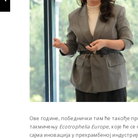
Ове године, победнички тим ће такође п
такмичењу
Ecotrophelia Europe
, које ће с
сајма иновација у прехрамбеној индустри