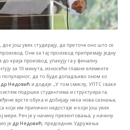
 док још увек студирају, да преточе оно што се
производ. Они за тај производ припремају једну
 до краја производ, упакују га у финалну
нтују за 10 минута, износећи главне елементе
а популарног, да то буде допадљиво оном ко
е
др Недовић
и додаје: „У том смислу, УПТС сваке
 систем подршке студентима и структуира га.
еђене врсте обука и добијају нека нова сазнања,
а који им прилично недостаје и који још увек
ј мери. Реч је у начину презентовања, у начину
ио је
др Недовић
, председник Удружења