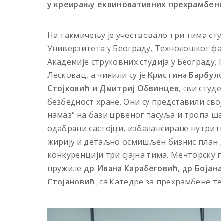
у креирању екоиновативних прехрамбени
На такмичењу је учествовало три тима ст
Универзитета у Београду, Технолошког фа
Академије струковних студија у Београду.
Лесковац, а чинили су је
Кристина Барбул
Стојковић
и
Дмитриј Обвинцев
, сви сту
безбедност хране. Они су представили св
намаз“ на бази црвеног пасуља и тропа 
одабрани састојци, избалансиране нутрит
жирију и детаљно осмишљен бизнис план д
конкуренцији три сјајна тима. Менторску
пружиле
др Ивана Карабеговић
,
др Бојан
Стојановић
, са Катедре за прехрамбене т