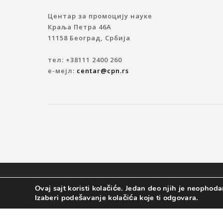
Центар за промоцију науке
Краља Петра 46A
11158 Београд, Србија
тел: +38111 2400 260
е-мејл:
centar@cpn.rs
© 2019 ЦЕНТАР ЗА ПРОМОЦИЈУ НАУКЕ
Ovaj sajt koristi kolačiće. Jedan deo njih je neophodan
Izaberi podešavanje kolačića koje ti odgovara.