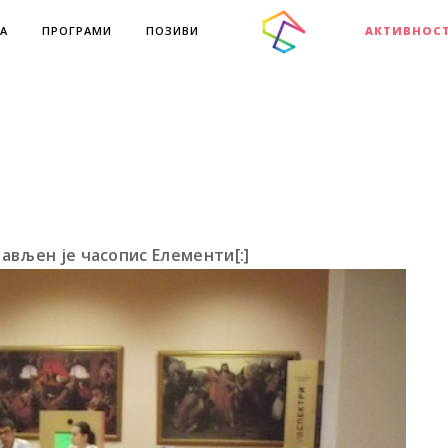
А
ПРОГРАМИ
ПОЗИВИ
АКТИВНОС
тављен је часопис Елементи[:]