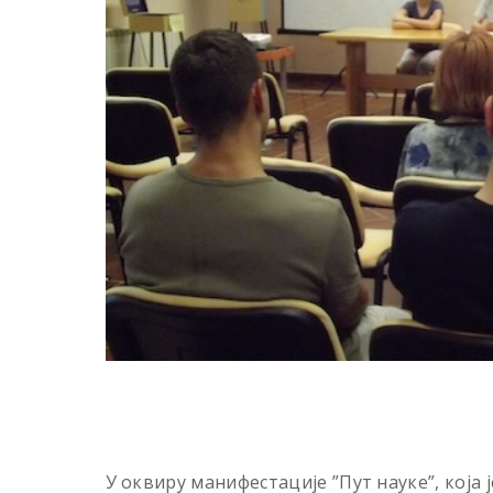
У оквиру манифестације ”Пут науке”, која ј