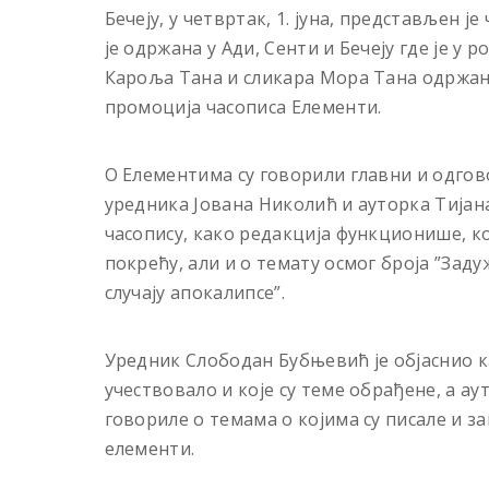
Бечеју, у четвртак, 1. јуна, представљен
је одржана у Ади, Сенти и Бечеју где је у
Кароља Тана и сликара Мора Тана одржан
промоција часописа Елементи.
О Елементима су говорили главни и одго
уредника Јована Николић и ауторка Тијан
часопису, како редакција функционише, ко
покрећу, али и о темату осмог броја ”Заду
случају апокалипсе”.
Уредник Слободан Бубњевић је објаснио ка
учествовало и које су теме обрађене, а а
говориле о темама о којима су писале и за
елементи.