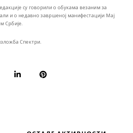
дакције су говорили о обукама везаним за
 али и о недавно завршеној манифестацији Мај
м Србије.
изложба Спектри.