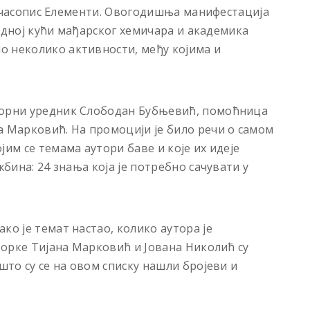
 је часопис Елементи. Овогодишња манифестација
 родној кући мађарског хемичара и академика
о неколико активности, међу којима и
ворни уредник Слободан Бубњевић, помоћница
а Марковић. На промоцији је било речи о самом
јим се темама аутори баве и које их идеје
жбина: 24 знања која је потребно сачувати у
ко је темат настао, колико аутора је
уторке Тијана Марковић и Јована Николић су
што су се на овом списку нашли бројеви и