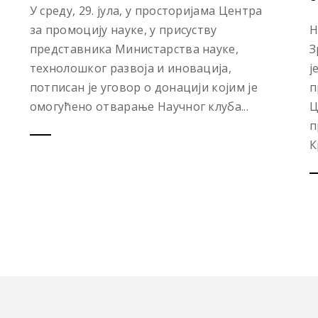
У среду, 29. јула, у просторијама Центра
за промоцију науке, у присуству
Н
представника Министарства науке,
З
технолошког развоја и иновација,
ј
потписан је уговор о донацији којим је
п
омогућено отварање Научног клуба...
Ц
п
К