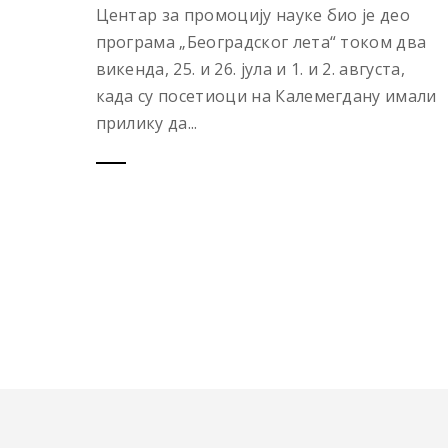
Центар за промоцију науке био је део
програма „Београдског лета“ током два
викенда, 25. и 26. јула и 1. и 2. августа,
када су посетиоци на Калемегдану имали
прилику да...