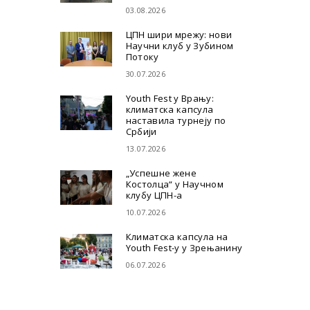
03.08.2026
ЦПН шири мрежу: нови
Научни клуб у Зубином
Потоку
30.07.2026
Youth Fest у Врању:
климатска капсула
наставила турнеју по
Србији
13.07.2026
„Успешне жене
Костолца“ у Научном
клубу ЦПН-а
10.07.2026
Климатска капсула на
Youth Fest-у у Зрењанину
06.07.2026