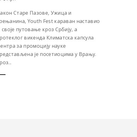
акон Старе Пазове, Ужица и
рењанина, Youth Fest караван наставио
е своје путовање кроз Србију, а
ротеклог викенда Климатска капсула
ентра за промоцију науке
редстављена је посетиоцима у Врању.
роз...