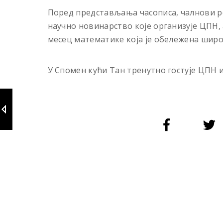
Поред представљања часописа, чалнови ре
научно новинарство које организује ЦПН,
месец математике која је обележена широ
У Спомен кући Тан тренутно гостује ЦПН 