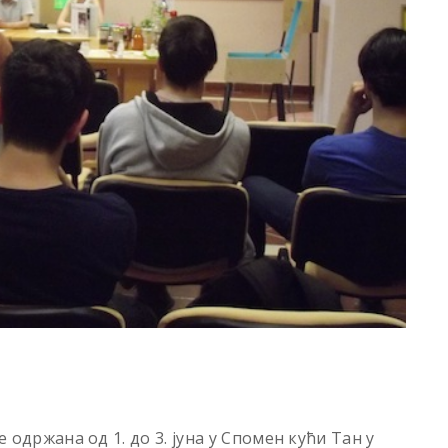
е одржана од 1. до 3. јуна у Спомен кући Тан у