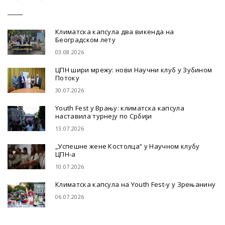
Климатска капсула два викенда на
Београдском лету
03.08.2026
ЦПН шири мрежу: нови Научни клуб у Зубином
Потоку
30.07.2026
Youth Fest у Врању: климатска капсула
наставила турнеју по Србији
13.07.2026
„Успешне жене Костолца“ у Научном клубу
ЦПН-а
10.07.2026
Климатска капсула на Youth Fest-у у Зрењанину
06.07.2026