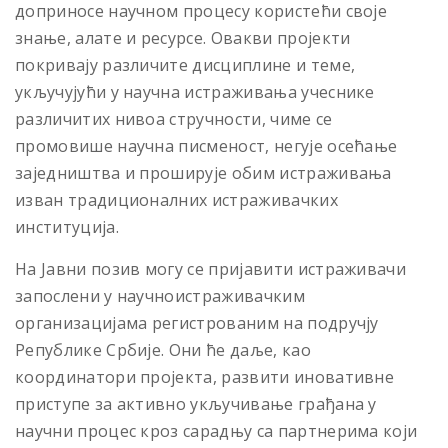
доприносе научном процесу користећи своје
знање, алате и ресурсе. Овакви пројекти
покривају различите дисциплине и теме,
укључујући у научна истраживања учеснике
различитих нивоа стручности, чиме се
промовише научна писменост, негује осећање
заједништва и проширује обим истраживања
изван традиционалних истраживачких
институција.
На Јавни позив могу се пријавити истраживачи
запослени у научноистраживачким
организацијама регистрованим на подручју
Републике Србије. Они ће даље, као
координатори пројекта, развити иновативне
приступе за активно укључивање грађана у
научни процес кроз сарадњу са партнерима који