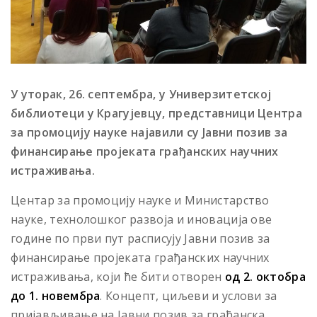
У уторак, 26. септембра, у Универзитетској
библиотеци у Крагујевцу, представници Центра
за промоцију науке најавили су Јавни позив за
финансирање пројеката грађанских научних
истраживања.
Центар за промоцију науке и Министарство
науке, технолошког развоја и иновација ове
године по први пут расписују Јавни позив за
финансирање пројеката грађанских научних
истраживања, који ће бити отворен
од 2.
октобра
до 1. новембра
. Концепт, циљеви и услови за
пријављивање на Јавни позив за грађанска