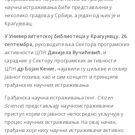
научна истраживања биће представљени у
неколико градова у Србији, а један од њих је и
Крагујевац.
У Универзитетској библиотеци у Крагујевцу, 26.
септембра,
руководитељка Сектора програмских
активности ЦПН
Данијела Вучићевић
, и
сарадник у Сектору програмских активности
ЦПН
др Бојан Кениг
, најавили су циљеве и оквир
Јавног позива, као и сам концепт и принципе
грађанских научних истраживања.
Грађанска научна истраживања (енг.
Citizen
Science
) представљају научноистраживачки
приступ којим се јавност непосредно укључује у
процес научних истраживања. На овај начин,
грађани који нису научни истраживачи активно