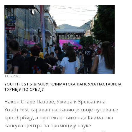
13.07.2026
YOUTH FEST У ВРАЊУ: КЛИМАТСКА КАПСУЛА НАСТАВИЛА
ТУРНЕЈУ ПО СРБИЈИ
Након Старе Пазове, Ужица и Зрењанина,
Youth Fest караван наставио је своје путовање
кроз Србију, а протеклог викенда Климатска
капсула Центра за промоцију науке