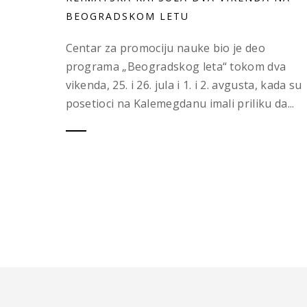
BEOGRADSKOM LETU
Centar za promociju nauke bio je deo
programa „Beogradskog leta“ tokom dva
vikenda, 25. i 26. jula i 1. i 2. avgusta, kada su
posetioci na Kalemegdanu imali priliku da...