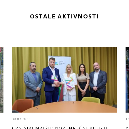
OSTALE AKTIVNOSTI
30.07.2026
1
CPN ŠIRI MREŽU: NOVI NAUČNI KLUB U
Y