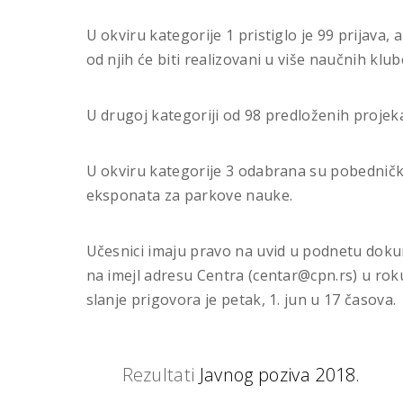
U okviru kategorije 1 pristiglo je 99 prijava, 
od njih će biti realizovani u više naučnih klub
U drugoj kategoriji od 98 predloženih projeka
U okviru kategorije 3 odabrana su pobednička
eksponata za parkove nauke.
Učesnici imaju pravo na uvid u podnetu doku
na imejl adresu Centra (centar@cpn.rs) u roku
slanje prigovora je petak, 1. jun u 17 časova.
Rezultati
Javnog poziva 2018.