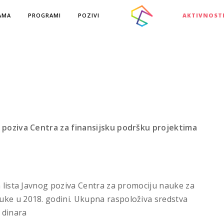
AMA
PROGRAMI
POZIVI
AKTIVNOST
g poziva Centra za finansijsku podršku projektima
a lista Javnog poziva Centra za promociju nauke za
uke u 2018. godini. Ukupna raspoloživa sredstva
 dinara