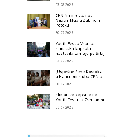
03.08.2026
CPN širi mrežu: novi
Naučni klub u Zubinom
Potoku
30.07.2026
Youth Fest u Vranju:
klimatska kapsula
nastavila turneju po Srbiji
13.07.2026
„Uspešne žene Kostolca“
u Naučnom klubu CPN-a
10.07.2026
Klimatska kapsula na
Youth Fest-u u Zrenjaninu
06.07.2026