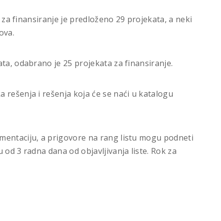
a za finansiranje je predloženo 29 projekata, a neki
ova.
ta, odabrano je 25 projekata za finansiranje.
 rešenja i rešenja koja će se naći u katalogu
mentaciju, a prigovore na rang listu mogu podneti
 od 3 radna dana od objavljivanja liste. Rok za