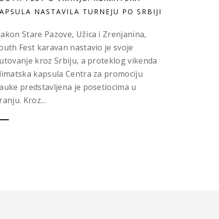
APSULA NASTAVILA TURNEJU PO SRBIJI
akon Stare Pazove, Užica i Zrenjanina,
outh Fest karavan nastavio je svoje
utovanje kroz Srbiju, a proteklog vikenda
limatska kapsula Centra za promociju
auke predstavljena je posetiocima u
ranju. Kroz...