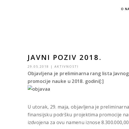
O N
JAVNI POZIV 2018.
29.05.2018
|
AKTIVNOSTI
Objavljena je preliminarna rang lista Javno
promocije nauke u 2018. godini[:]
U utorak, 29. maja, objavljena je preliminarn
finansijsku podršku projektima promocije na
izdvojena za ovu namenu iznose 8.300.000,00