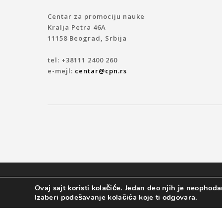
Centar za promociju nauke
Kralja Petra 46A
11158 Beograd, Srbija
tel: +38111 2400 260
e-mejl:
centar@cpn.rs
© 2019 CENTAR ZA PROMOCIJU NAUKE
Ovaj sajt koristi kolačiće. Jedan deo njih je neophodan
Izaberi podešavanje kolačića koje ti odgovara.