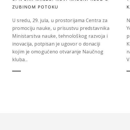
ZUBINOM POTOKU
K
U sredu, 29. jula, u prostorijama Centra za
N
promociju nauke, u prisustvu predstavnika
Y
Ministarstva nauke, tehnološkog razvoja i
p
inovacija, potpisan je ugovor o donaciji
K
kojim je omogućeno otvaranje Naučnog
n
kluba...
V