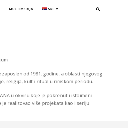
I
MULTIMEDIJA
SRP
jum.
e zaposlen od 1981. godine, a oblasti njegovog
 religija, kult i ritual u rimskom periodu.
NA u okviru koje je pokrenut i istoimeni
e realizovao više projekata kao i seriju