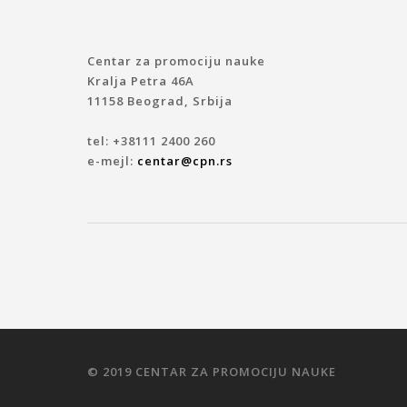
Centar za promociju nauke
Kralja Petra 46A
11158 Beograd, Srbija
tel: +38111 2400 260
e-mejl:
centar@cpn.rs
© 2019 CENTAR ZA PROMOCIJU NAUKE