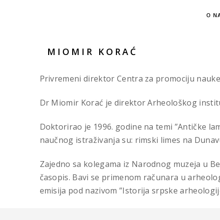
O N
MIOMIR KORAĆ
Privremeni direktor Centra za promociju nauke 
Dr Miomir Korać je direktor Arheološkog instit
Doktorirao je 1996. godine na temi ”Antičke la
naučnog istraživanja su: rimski limes na Dunavu,
Zajedno sa kolegama iz Narodnog muzeja u Beog
časopis. Bavi se primenom računara u arheologi
emisija pod nazivom ”Istorija srpske arheologij