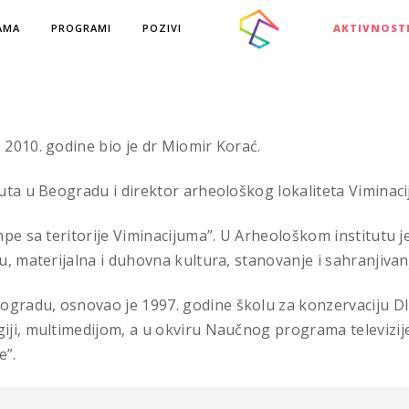
AMA
PROGRAMI
POZIVI
AKTIVNOST
2010. godine bio je dr Miomir Korać.
uta u Beogradu i direktor arheološkog lokaliteta Viminaci
mpe sa teritorije Viminacijuma”. U Arheološkom institutu j
 materijalna i duhovna kultura, stanovanje i sahranjivanje,
radu, osnovao je 1997. godine školu za konzervaciju DIA
ji, multimedijom, a u okviru Naučnog programa televizije j
e”.