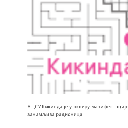
У ЦСУ Кикинда је у оквиру манифестациј
занимљива радионица