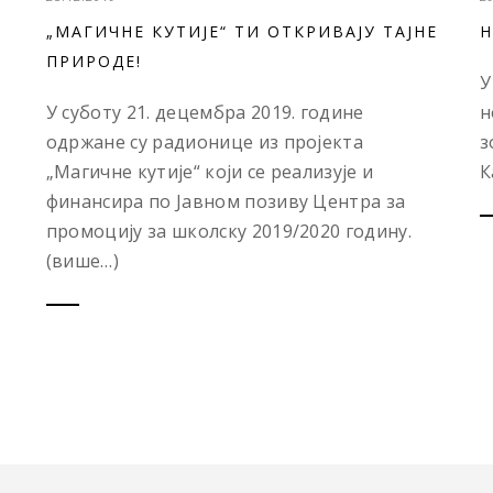
„МАГИЧНЕ КУТИЈЕ“ ТИ ОТКРИВАЈУ ТАЈНЕ
Н
ПРИРОДЕ!
У
У суботу 21. децембра 2019. године
н
одржане су радионице из пројекта
з
„Магичне кутије“ који се реализује и
К
финансира по Јавном позиву Центра за
промоцију за школску 2019/2020 годину.
(више…)