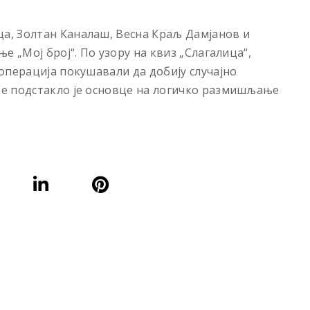
, Золтан Каналаш, Весна Краљ Дамјанов и
е „Мој број“. По узору на квиз „Слагалицa“,
операција покушавали да добију случајно
е подстакло је основце на логичко размишљање