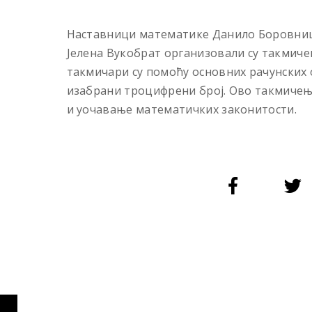
Наставници математике Данило Боровница
Јелена Вукобрат организовали су такмичењ
такмичари су помоћу основних рачунских 
изабрани троцифрени број. Ово такмичењ
и уочавање математичких законитости.