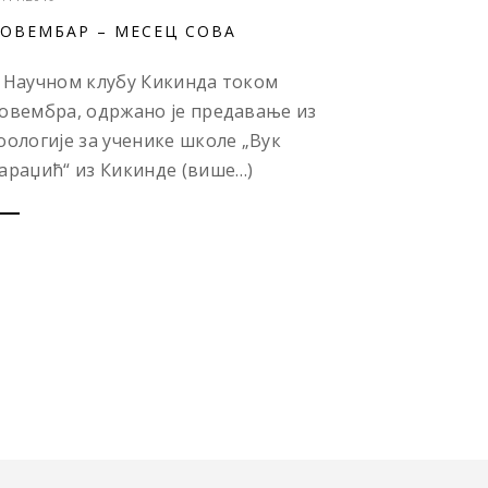
ОВЕМБАР – МЕСЕЦ СОВА
 Научном клубу Кикинда током
овембра, одржано је предавање из
оологије за ученике школе „Вук
араџић“ из Кикинде (више…)