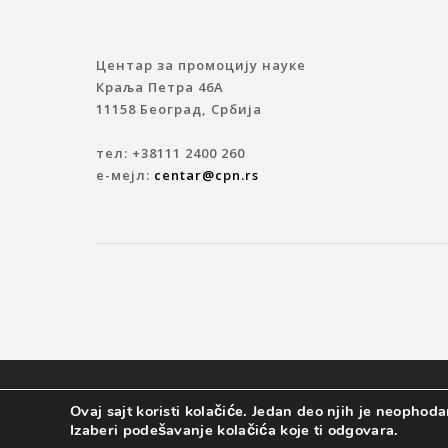
Центар за промоцију науке
Краља Петра 46A
11158 Београд, Србија
тел: +38111 2400 260
е-мејл:
centar@cpn.rs
© 2019 ЦЕНТАР ЗА ПРОМОЦИЈУ НАУКЕ
Ovaj sajt koristi kolačiće. Jedan deo njih je neophodan
Izaberi podešavanje kolačića koje ti odgovara.