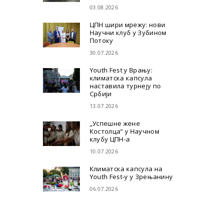
03.08.2026
ЦПН шири мрежу: нови
Научни клуб у Зубином
Потоку
30.07.2026
Youth Fest у Врању:
климатска капсула
наставила турнеју по
Србији
13.07.2026
„Успешне жене
Костолца“ у Научном
клубу ЦПН-а
10.07.2026
Климатска капсула на
Youth Fest-у у Зрењанину
06.07.2026