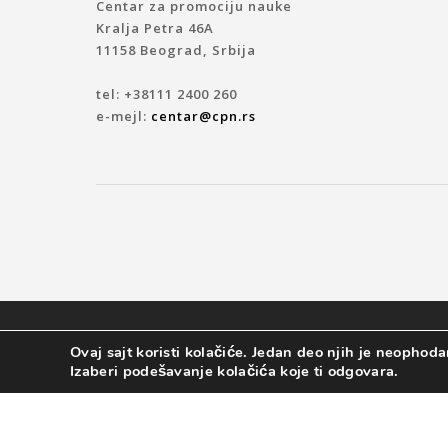
Centar za promociju nauke
Kralja Petra 46A
11158 Beograd, Srbija
tel: +38111 2400 260
e-mejl:
centar@cpn.rs
© 2019 CENTAR ZA PROMOCIJU NAUKE
Ovaj sajt koristi kolačiće. Jedan deo njih je neophodan
Izaberi podešavanje kolačića koje ti odgovara.