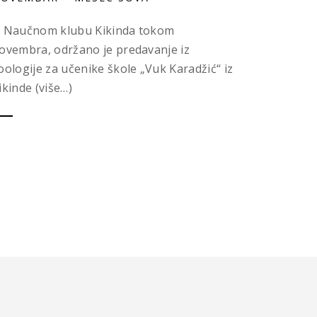
 Naučnom klubu Kikinda tokom
ovembra, održano je predavanje iz
oologije za učenike škole „Vuk Karadžić“ iz
ikinde (više…)