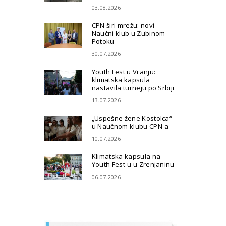
03.08.2026
CPN širi mrežu: novi
Naučni klub u Zubinom
Potoku
30.07.2026
Youth Fest u Vranju:
klimatska kapsula
nastavila turneju po Srbiji
13.07.2026
„Uspešne žene Kostolca“
u Naučnom klubu CPN-a
10.07.2026
Klimatska kapsula na
Youth Fest-u u Zrenjaninu
06.07.2026