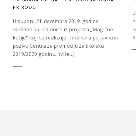
PRIRODE!
U
U subotu 21. decembra 2019. godine
n
održane su radionice iz projekta „Magične
z
kutije“ koji se realizuje i finansira po Javnom
K
pozivu Centra za promociju za školsku
2019/2020 godinu. (više…)