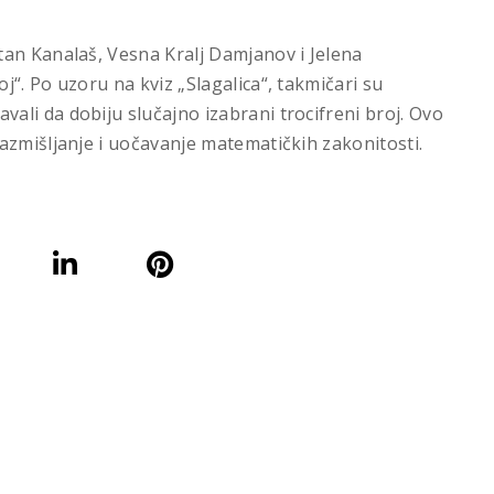
tan Kanalaš, Vesna Kralj Damjanov i Jelena
“. Po uzoru na kviz „Slagalica“, takmičari su
li da dobiju slučajno izabrani trocifreni broj. Ovo
azmišljanje i uočavanje matematičkih zakonitosti.