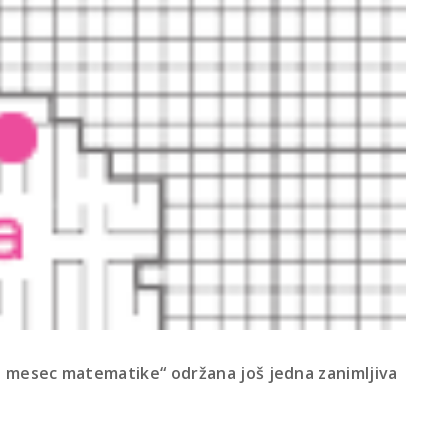
aj mesec matematike“ održana još jedna zanimljiva