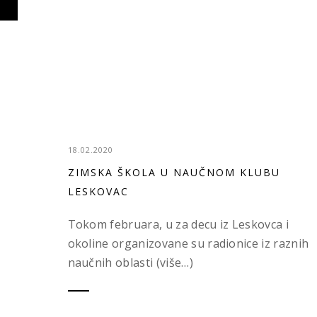
18.02.2020
ZIMSKA ŠKOLA U NAUČNOM KLUBU
LESKOVAC
Tokom februara, u za decu iz Leskovca i
okoline organizovane su radionice iz raznih
naučnih oblasti (više…)