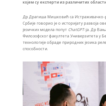
којем су експерти из различитих области
Др Драгиша Мишковић са Истраживачко-ра
Србије говорио је о историјату развоја о
језичких модела попут
ChatGPT
-ја. Др Ва
Филозофског факултета Универзитета у Бе
технологије обраде природних језика рел
способности.