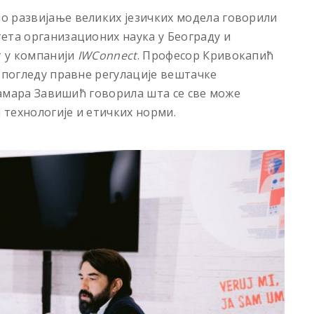
о развијање великих језичких модела говорили
ета организационих наука у Београду и
 у компанији
IWConnect
. Професор Кривокапић
у погледу правне регулације вештачке
 Тамара Завишић говорила шта се све може
а технологије и етичких норми.