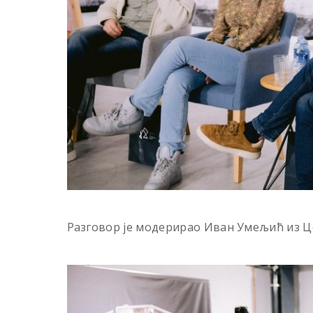
Разговор је модерирао Иван Умељић из Це