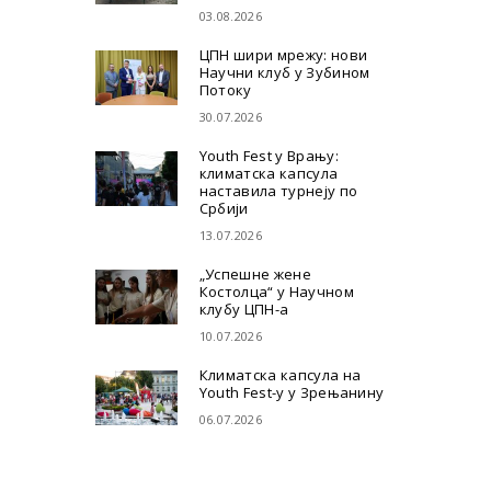
03.08.2026
ЦПН шири мрежу: нови
Научни клуб у Зубином
Потоку
30.07.2026
Youth Fest у Врању:
климатска капсула
наставила турнеју по
Србији
13.07.2026
„Успешне жене
Костолца“ у Научном
клубу ЦПН-а
10.07.2026
Климатска капсула на
Youth Fest-у у Зрењанину
06.07.2026