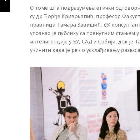
О томе шта подразумева етички одговорн
су др Ђорђе Кривокапић, професор Факулт
правница Тамара Завишић,
QA
консултант
упознао је публику са тренутним стањем 
интелигенције у ЕУ, САД и Србији, док је
учинити када је реч о усклађивању развој