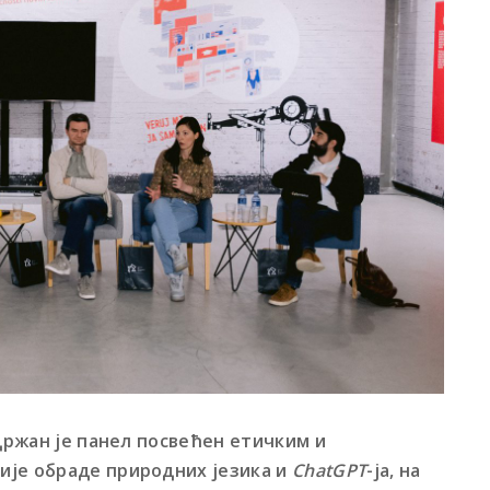
одржан је панел посвећен етичким и
ије обраде природних језика и
ChatGPT
-ја, на