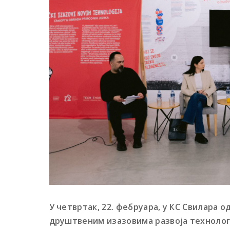
У четвртак, 22. фебруара, у КС Свилара 
друштвеним изазовима развоја технолог