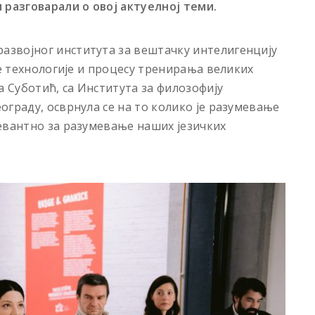
 разговарали о овој актуелној теми.
звојног института за вештачку интелигенцију
ве технологије и процесу тренирања великих
ња Суботић, са Института за филозофију
ограду, осврнула се на то колико је разумевање
евантно за разумевање наших језичких