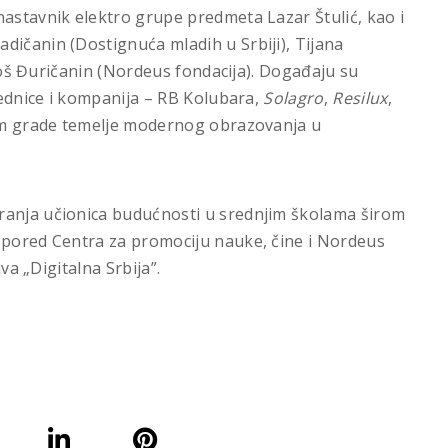
nastavnik elektro grupe predmeta Lazar Štulić, kao i
dičanin (Dostignuća mladih u Srbiji), Tijana
Miloš Đuričanin (Nordeus fondacija). Događaju su
ajednice i kompanija – RB Kolubara,
Solagro
,
Resilux
,
lom grade temelje modernog obrazovanja u
ranja učionica budućnosti u srednjim školama širom
, pored Centra za promociju nauke, čine i Nordeus
iva „Digitalna Srbija”.