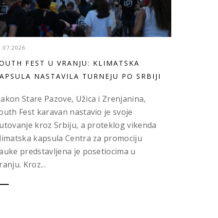
3.07.2026
OUTH FEST U VRANJU: KLIMATSKA
APSULA NASTAVILA TURNEJU PO SRBIJI
akon Stare Pazove, Užica i Zrenjanina,
outh Fest karavan nastavio je svoje
utovanje kroz Srbiju, a proteklog vikenda
limatska kapsula Centra za promociju
auke predstavljena je posetiocima u
ranju. Kroz...