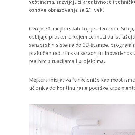
veštinama, razvijajući kreativnost i tehničk
osnove obrazovanja za 21. vek.
Ovo je 30. mejkers lab koji je otvoren u Srbiji
dobijaju prostor u kojem će moći da istražuju,
senzorskih sistema do 3D štampe, programiran
praktičan rad, timsku saradnju i inovativnost,
realnim situacijama i projektima.
Mejkers inicijativa funkcioniše kao most izme
učionica do kontinuirane podrške kroz mento