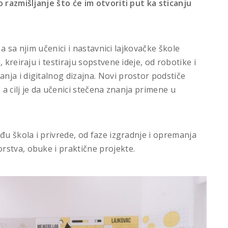
o razmišljanje što će im otvoriti put ka sticanju
, a sa njim učenici i nastavnici lajkovačke škole
 kreiraju i testiraju sopstvene ideje, od robotike i
ja i digitalnog dizajna. Novi prostor podstiče
 a cilj je da učenici stečena znanja primene u
đu škola i privrede, od faze izgradnje i opremanja
rstva, obuke i praktične projekte.