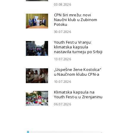
03.08.2026
CPN širi mrežu: novi
Naučni klub u Zubinom
Potoku
30.07.2026
Youth Fest u Vranju:
klimatska kapsula
nastavila turneju po Srbiji
13.07.2026
„Uspešne žene Kostolca“
u Naučnom klubu CPN-a
10.07.2026
Klimatska kapsula na
Youth Fest-u u Zrenjaninu
06.07.2026