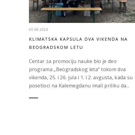
03.08.2026
KLIMATSKA KAPSULA DVA VIKENDA NA
BEOGRADSKOM LETU
Centar za promociju nauke bio je deo
programa „Beogradskog leta“ tokom dva
vikenda, 25. i 26. jula i 1. i 2. avgusta, kada su
posetioci na Kalemegdanu imali priliku da...