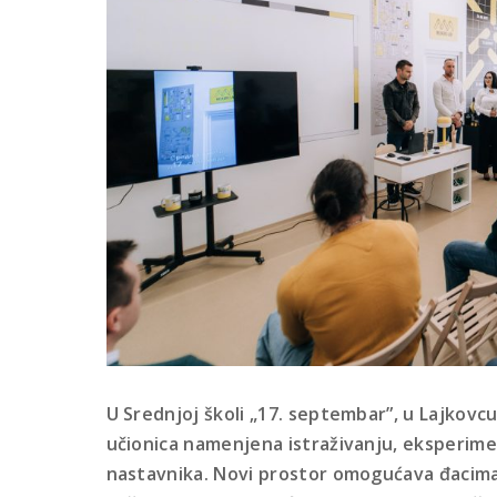
U Srednjoj školi „17. septembar”, u Lajkovc
učionica namenjena istraživanju, eksperimen
nastavnika. Novi prostor omogućava đacima