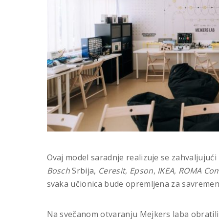
Ovaj model saradnje realizuje se zahvaljujuć
Bosch
Srbija,
Ceresit
,
Epson
,
IKEA
,
ROMA Co
svaka učionica bude opremljena za savremenu
Na svečanom otvaranju Mejkers laba obratili