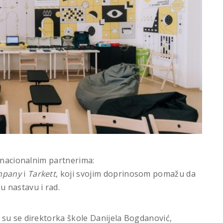
i nacionalnim partnerima:
mpany
i
Tarkett
, koji svojim doprinosom pomažu da
 nastavu i rad.
 su se direktorka škole Danijela Bogdanović,