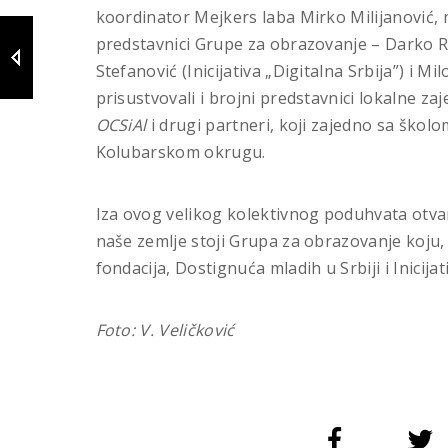
koordinator Mejkers laba Mirko Milijanović, 
predstavnici Grupe za obrazovanje – Darko Ra
Stefanović (Inicijativa „Digitalna Srbija”) i 
prisustvovali i brojni predstavnici lokalne z
OCSiAl
i drugi partneri, koji zajedno sa ško
Kolubarskom okrugu.
Iza ovog velikog kolektivnog poduhvata otva
naše zemlje stoji Grupa za obrazovanje koju
fondacija, Dostignuća mladih u Srbiji i Inicijat
Foto: V. Veličković