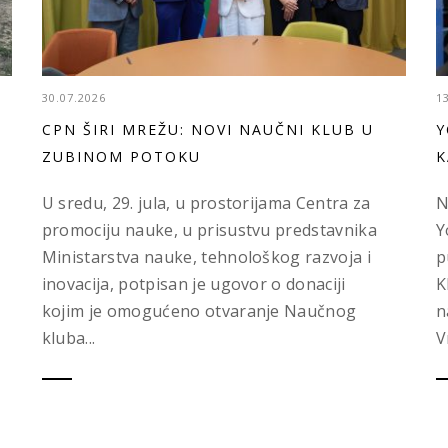
30.07.2026
1
CPN ŠIRI MREŽU: NOVI NAUČNI KLUB U
Y
ZUBINOM POTOKU
K
U sredu, 29. jula, u prostorijama Centra za
N
promociju nauke, u prisustvu predstavnika
Y
Ministarstva nauke, tehnološkog razvoja i
p
inovacija, potpisan je ugovor o donaciji
K
kojim je omogućeno otvaranje Naučnog
n
kluba...
V