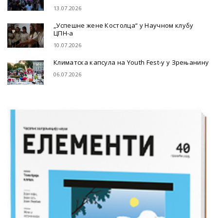
13.07.2026
„Успешне жене Костолца“ у Научном клубу
ЦПН-а
10.07.2026
Климатска капсула на Youth Fest-у у Зрењанину
06.07.2026