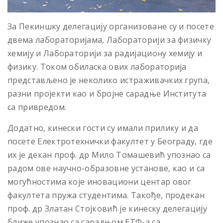
За Пекиншку делегацију организоване су и посете
двема лабораторијама, Лабораторији за физичку
хемију и Лабораторији за радијациону хемију и
физику. Током обиласка ових лабораторија
представљено је неколико истраживачких група,
разни пројекти као и бројне сарадње Института
са привредом.
Додатно, кинески гости су имали прилику и да
посете Електротехнички факултет у Београду, где
их је декан проф. др Мило Томашевић упознао са
радом ове научно-образовне установе, као и са
могућностима које иновациони центар овог
факултета пружа студентима. Такође, продекан
проф. др Златан Стојковић је кинеску делегацију
ближе упознао са сарадњом ЕТФ-а са