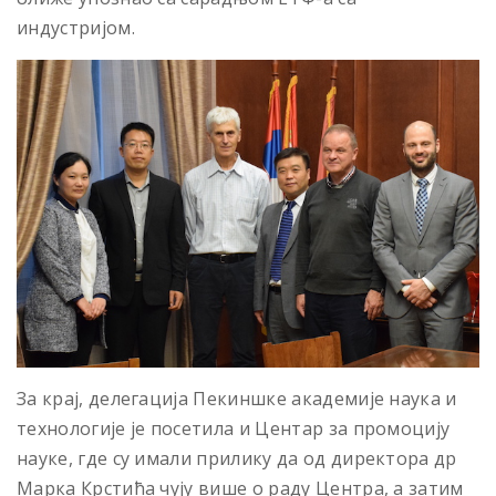
индустријом.
За крај, делегација Пекиншке академије наука и
технологије је посетила и Центар за промоцију
науке, где су имали прилику да од директора др
Марка Крстића чују више о раду Центра, а затим