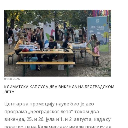
03.08.2026
КЛИМАТСКА КАПСУЛА ДВА ВИКЕНДА НА БЕОГРАДСКОМ
ЛЕТУ
Центар за промоцију науке био је део
програма „Београдског лета“ током два
викенда, 25. и 26. јула и 1. и 2. августа, када су
посетиоци на Калемегдану имали прилику да...