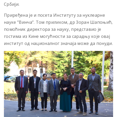
Србији.
Приређена је и посета Институту за нуклеарне
науке ”Винча”. Том приликом, др Зоран Шапоњић,
помоћник директора за науку, представио је
гостима из Кине могућности за сарадњу које овај
институт од националног значаја може да понуди.