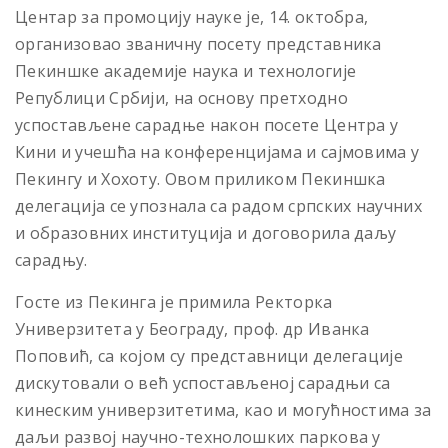
Центар за промоцију науке је, 14. октобра,
организовао званичну посету представника
Пекиншке академије наука и технологије
Републици Србији, на основу претходно
успостављене сарадње након посете Центра у
Кини и учешћа на конференцијама и сајмовима у
Пекингу и Хохоту. Овом приликом Пекиншка
делегација се упознала са радом српских научних
и образовних институција и договорила даљу
сарадњу.
Госте из Пекинга је примила Ректорка
Универзитета у Београду, проф. др Иванка
Поповић, са којом су представници делегације
дискутовали о већ успостављеној сарадњи са
кинеским универзитетима, као и могућностима за
даљи развој научно-технолошких паркова у