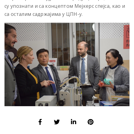
су упознати и са концептом Мејкерс спејса, као и
са осталим садржајима у ЦПН-у.