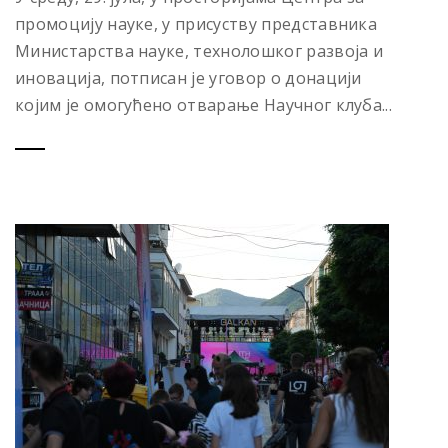
промоцију науке, у присуству представника
Министарства науке, технолошког развоја и
иновација, потписан је уговор о донацији
којим је омогућено отварање Научног клуба...