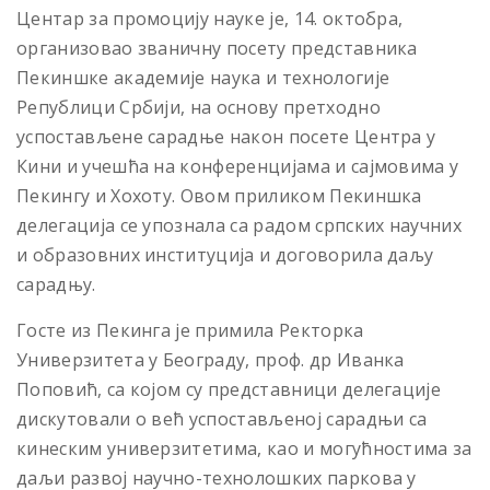
Центар за промоцију науке је, 14. октобра,
организовао званичну посету представника
Пекиншке академије наука и технологије
Републици Србији, на основу претходно
успостављене сарадње након посете Центра у
Кини и учешћа на конференцијама и сајмовима у
Пекингу и Хохоту. Овом приликом Пекиншка
делегација се упознала са радом српских научних
и образовних институција и договорила даљу
сарадњу.
Госте из Пекинга је примила Ректорка
Универзитета у Београду, проф. др Иванка
Поповић, са којом су представници делегације
дискутовали о већ успостављеној сарадњи са
кинеским универзитетима, као и могућностима за
даљи развој научно-технолошких паркова у