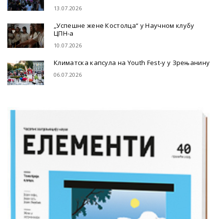
13.07.2026
„Успешне жене Костолца“ у Научном клубу
ЦПН-а
10.07.2026
Климатска капсула на Youth Fest-у у Зрењанину
06.07.2026