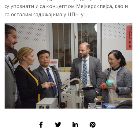
су упознати и са концептом Мејкерс спејса, као и
са осталим садржајима у ЦПН-у.