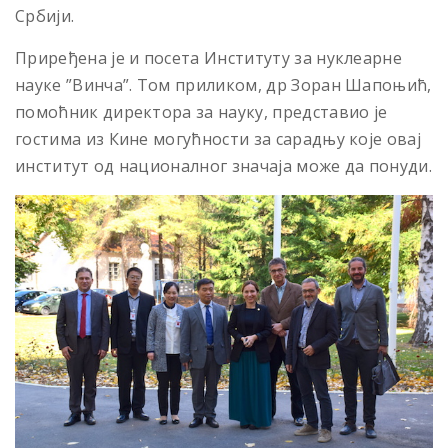
Србији.
Приређена је и посета Институту за нуклеарне
науке ”Винча”. Том приликом, др Зоран Шапоњић,
помоћник директора за науку, представио је
гостима из Кине могућности за сарадњу које овај
институт од националног значаја може да понуди.