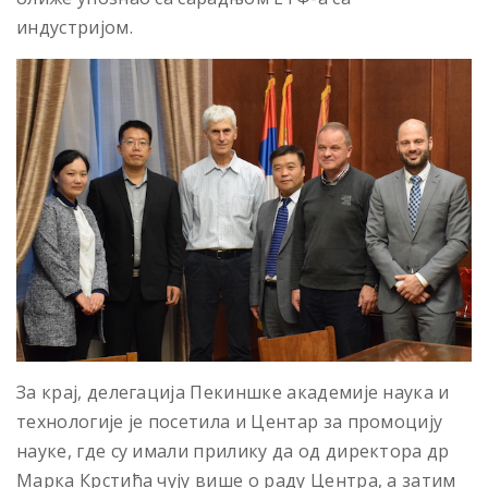
индустријом.
За крај, делегација Пекиншке академије наука и
технологије је посетила и Центар за промоцију
науке, где су имали прилику да од директора др
Марка Крстића чују више о раду Центра, а затим