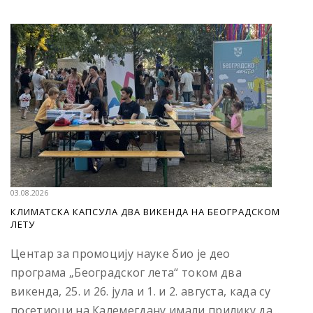
03.08.2026
КЛИМАТСКА КАПСУЛА ДВА ВИКЕНДА НА БЕОГРАДСКОМ
ЛЕТУ
Центар за промоцију науке био је део
програма „Београдског лета“ током два
викенда, 25. и 26. јула и 1. и 2. августа, када су
посетиоци на Калемегдану имали прилику да...