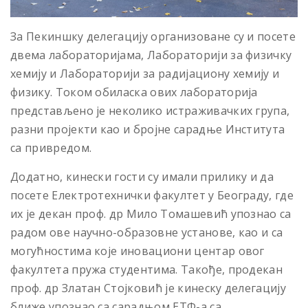
За Пекиншку делегацију организоване су и посете
двема лабораторијама, Лабораторији за физичку
хемију и Лабораторији за радијациону хемију и
физику. Током обиласка ових лабораторија
представљено је неколико истраживачких група,
разни пројекти као и бројне сарадње Института
са привредом.
Додатно, кинески гости су имали прилику и да
посете Електротехнички факултет у Београду, где
их је декан проф. др Мило Томашевић упознао са
радом ове научно-образовне установе, као и са
могућностима које иновациони центар овог
факултета пружа студентима. Такође, продекан
проф. др Златан Стојковић је кинеску делегацију
ближе упознао са сарадњом ЕТФ-а са