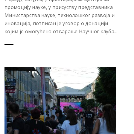
промоцију науке, у присуству представника
Министарства науке, технолошког развоја и
иновација, потписан је уговор о донацији
којим је омогућено отварање Научног клуба...