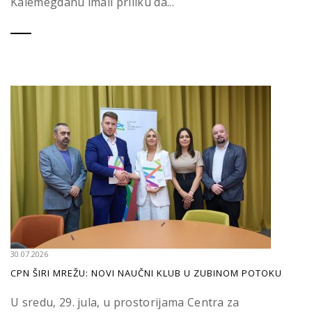
Kalemegdanu imali priliku da...
30.07.2026
CPN ŠIRI MREŽU: NOVI NAUČNI KLUB U ZUBINOM POTOKU
U sredu, 29. jula, u prostorijama Centra za