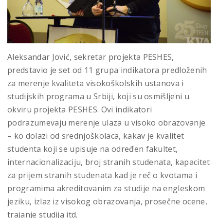
Aleksandar Jović, sekretar projekta PESHES,
predstavio je set od 11 grupa indikatora predloženih
za merenje kvaliteta visokoškolskih ustanova i
studijskih programa u Srbiji, koji su osmišljeni u
okviru projekta PESHES. Ovi indikatori
podrazumevaju merenje ulaza u visoko obrazovanje
– ko dolazi od srednjoškolaca, kakav je kvalitet
studenta koji se upisuje na određen fakultet,
internacionalizaciju, broj stranih studenata, kapacitet
za prijem stranih studenata kad je reč o kvotama i
programima akreditovanim za studije na engleskom
jeziku, izlaz iz visokog obrazovanja, prosečne ocene,
trajanje studija itd.