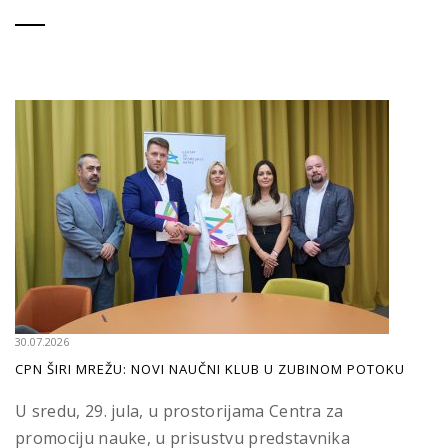
30.07.2026
CPN ŠIRI MREŽU: NOVI NAUČNI KLUB U ZUBINOM POTOKU
U sredu, 29. jula, u prostorijama Centra za
promociju nauke, u prisustvu predstavnika