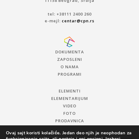
11158 Beograd, Srbija
tel: +38111 2400 260
e-mejl:
centar@cpn.rs
DOKUMENTA
ZAPOSLENI
O NAMA
PROGRAMI
ELEMENTI
ELEMENTARIJUM
VIDEO
FOTO
PRODAVNICA
Ovaj sajt koristi kolačiće. Jedan deo njih je neophodan za
funkcionisanje sajta, ali postoje i oni opcioni. Izaberi