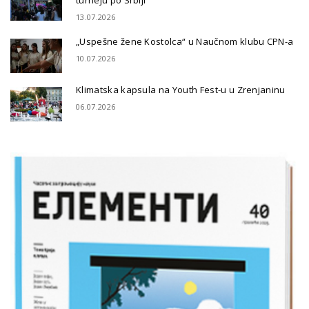
turneju po Srbiji
13.07.2026
„Uspešne žene Kostolca“ u Naučnom klubu CPN-a
10.07.2026
Klimatska kapsula na Youth Fest-u u Zrenjaninu
06.07.2026