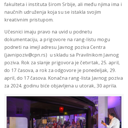
fakulteta i instituta širom Srbije, ali među njima ima i
naučnih udruženja koja su se istakla svojim
kreativnim pristupom.
Učesnici imaju pravo na uvid u podnetu
dokumentaciju, a prigovore na rang-listu mogu
podneti na imejl adresu Javnog poziva Centra
(javnipoziv@cpn.rs) u skladu sa Pravilnikom Javnog
poziva. Rok za slanje prigovora je četvrtak, 25. april,
do 17 časova, a rok za odgovore je ponedeljak, 29.
april, do 17 časova. Konačna rang-lista Javnog poziva
za 2024. godinu biće objavljena u utorak, 30 aprila.