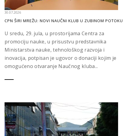
30.07.2026
CPN ŠIRI MREŽU: NOVI NAUČNI KLUB U ZUBINOM POTOKU
U sredu, 29. jula, u prostorijama Centra za
promociju nauke, u prisustvu predstavnika
Ministarstva nauke, tehnološkog razvoja i
inovacija, potpisan je ugovor o donaciji kojim je
omogućeno otvaranje Naučnog kluba...