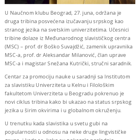
U Naučnom klubu Beograd, 27. juna, održana je
druga tribina posvećena izučavanju srpskog kao
stranog jezika na svetskim univerzitetima. Učesnici
tribine dolaze iz Međunarodnog slavističkog centra
(MSC) – prof. dr Boško Suvajdžić, zamenik upravnika
MSC-a, prof. dr Aleksandar Milanović, član uprave
MSC-a i magistar Snežana Kutrički, stručni saradnik.
Centar za promociju nauke u saradnji sa Institutom
za slavistiku Univerziteta u Kelnu i Filološkim
fakultetom Univerziteta u Beogradu pokrenuo je
novi ciklus tribina kako bi ukazao na status srpskog
jezika u širim okvirima i u globalnom okruženju.
U trenutku kada slavistika u svetu gubi na
popularnosti u odnosu na neke druge lingvističke