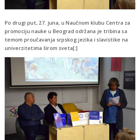
Po drugi put, 27. juna, u Naučnom klubu Centra za
promociju nauke u Beograd održana je tribina sa
temom proučavanja srpskog jezika i slavistike na
univerzitetima širom sveta[:]