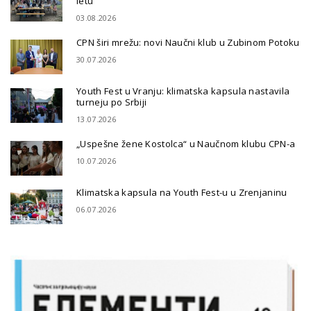
letu
03.08.2026
CPN širi mrežu: novi Naučni klub u Zubinom Potoku
30.07.2026
Youth Fest u Vranju: klimatska kapsula nastavila
turneju po Srbiji
13.07.2026
„Uspešne žene Kostolca“ u Naučnom klubu CPN-a
10.07.2026
Klimatska kapsula na Youth Fest-u u Zrenjaninu
06.07.2026