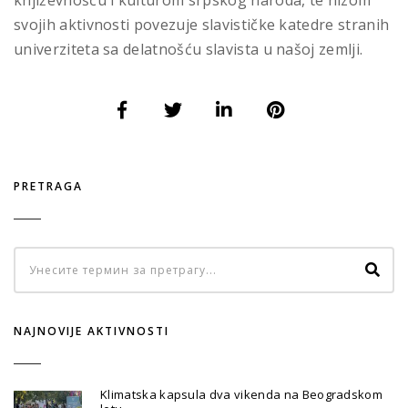
književnošću i kulturom srpskog naroda, te nizom
svojih aktivnosti povezuje slavističke katedre stranih
univerziteta sa delatnošću slavista u našoj zemlji.
PRETRAGA
NAJNOVIJE AKTIVNOSTI
Klimatska kapsula dva vikenda na Beogradskom