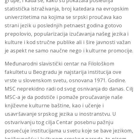
grupe, i kada se, kako su pokazala poslednja
statistička istraživanja, broj katedara na evropskim
univerzitetima na kojima se srpski proučava kao
strani jezik u poslednjih petnaest godina gotovo
prepolovio, popularizacija izučavanja našeg jezika i
kulture i kod stručne publike ali i šire javnosti važan
je aspekt ne samo naučne nego i kulturne promocije.
Međunarodni slavistički centar na Filološkom
fakultetu u Beogradu je najstarija institucija ove
vrste u slovenskom svetu, osnovana 1971. Godine.
MSC neprekidno radi od svog osnivanja do danas. Cilj
MSC-a je da podstiče i pomaže proučavanje naše
književne kulturne baštine, kao i učenje i
usavršavanje srpskog jezika u inostranstvu. U
ostvarivanju tog cilja Centar posebnu pažnju
posvećuje institucijama u svetu koje se bave jezikom,