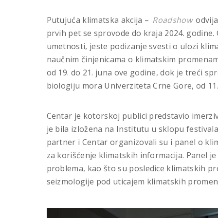
Putujuća klimatska akcija –
Roadshow
odvija
prvih pet se sprovode do kraja 2024. godine. C
umetnosti, jeste podizanje svesti o ulozi kli
naučnim činjenicama o klimatskim promenama. 
od 19. do 21. juna ove godine, dok je treći s
biologiju mora Univerziteta Crne Gore, od 11
Centar je kotorskoj publici predstavio imerzi
je bila izložena na Institutu u sklopu festiva
partner i Centar organizovali su i panel o kl
za korišćenje klimatskih informacija. Panel 
problema, kao što su posledice klimatskih p
seizmologije pod uticajem klimatskih prome