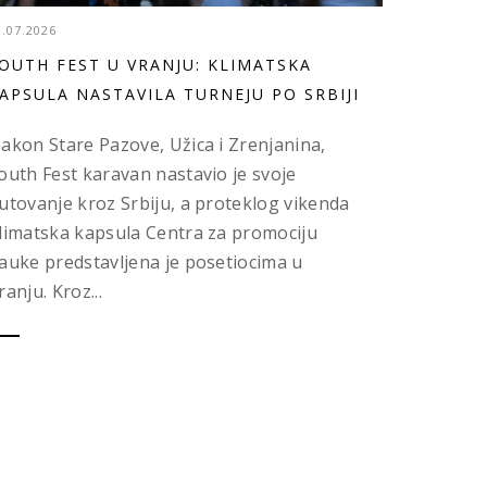
3.07.2026
OUTH FEST U VRANJU: KLIMATSKA
APSULA NASTAVILA TURNEJU PO SRBIJI
akon Stare Pazove, Užica i Zrenjanina,
outh Fest karavan nastavio je svoje
utovanje kroz Srbiju, a proteklog vikenda
limatska kapsula Centra za promociju
auke predstavljena je posetiocima u
ranju. Kroz...