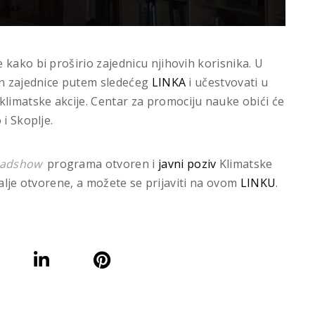
kako bi proširio zajednicu njihovih korisnika. U
an zajednice putem sledećeg
LINKA
i učestvovati u
imatske akcije. Centar za promociju nauke obići će
i Skoplje.
oadshow
programa otvoren i
javni poziv
Klimatske
 dalje otvorene, a možete se prijaviti na ovom
LINKU
.