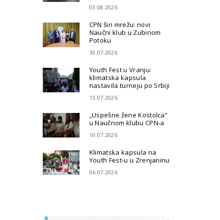
03.08.2026
CPN širi mrežu: novi
Naučni klub u Zubinom
Potoku
30.07.2026
Youth Fest u Vranju:
klimatska kapsula
nastavila turneju po Srbiji
13.07.2026
„Uspešne žene Kostolca“
u Naučnom klubu CPN-a
10.07.2026
Klimatska kapsula na
Youth Fest-u u Zrenjaninu
06.07.2026