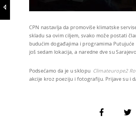
CPN nastavlja da promoviše klimatske servise 
skladu sa ovim ciljem, svako može postati čl
budućim događajima i programima Putujuće kl
još sedam lokacija, a naredne dve su Sarajevo 
Podsećamo da je u sklopu
Climateurope2 R
akcije kroz poeziju i fotografiju. Prijave su i