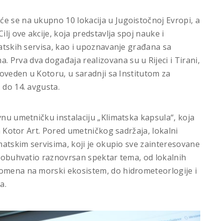
će se na ukupno 10 lokacija u Jugoistočnoj Evropi, a
ilj ove akcije, koja predstavlja spoj nauke i
matskih servisa, kao i upoznavanje građana sa
Prva dva događaja realizovana su u Rijeci i Tirani,
proveden u Kotoru, u saradnji sa Institutom za
. do 14. avgusta.
vnu umetničku instalaciju „Klimatska kapsula“, koja
la Kotor Art. Pored umetničkog sadržaja, lokalni
imatskim servisima, koji je okupio sve zainteresovane
je obuhvatio raznovrsan spektar tema, od lokalnih
romena na morski ekosistem, do hidrometeorlogije i
na.