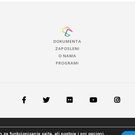
DOKUMENTA
ZAPOSLENI
O NAMA
PROGRAMI
 za funkcionisanje sajta, ali postoje i oni opcioni.