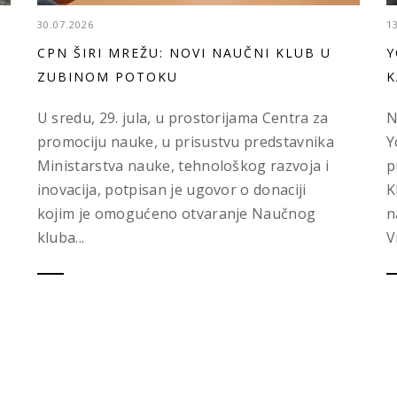
30.07.2026
1
CPN ŠIRI MREŽU: NOVI NAUČNI KLUB U
Y
ZUBINOM POTOKU
K
U sredu, 29. jula, u prostorijama Centra za
N
promociju nauke, u prisustvu predstavnika
Y
Ministarstva nauke, tehnološkog razvoja i
p
inovacija, potpisan je ugovor o donaciji
K
kojim je omogućeno otvaranje Naučnog
n
kluba...
V