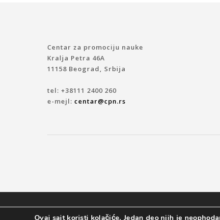
Centar za promociju nauke
Kralja Petra 46A
11158 Beograd, Srbija
tel: +38111 2400 260
e-mejl:
centar@cpn.rs
© 2019 CENTAR ZA PROMOCIJU NAUKE
Ovaj sajt koristi kolačiće. Jedan deo njih je neophodan