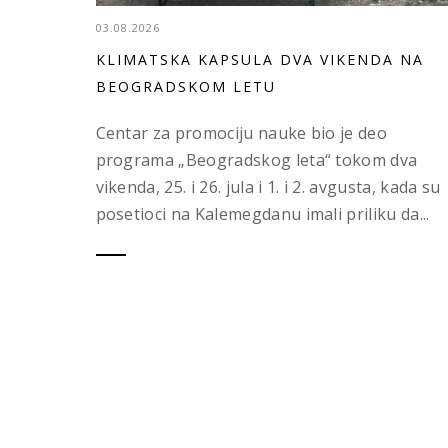
03.08.2026
KLIMATSKA KAPSULA DVA VIKENDA NA
BEOGRADSKOM LETU
Centar za promociju nauke bio je deo
programa „Beogradskog leta“ tokom dva
vikenda, 25. i 26. jula i 1. i 2. avgusta, kada su
posetioci na Kalemegdanu imali priliku da...