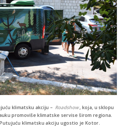
juću klimatsku akciju –
Roadshow
, koja, u sklopu
nauku promoviše klimatske servise širom regiona.
, Putujuću klimatsku akciju ugostio je Kotor.