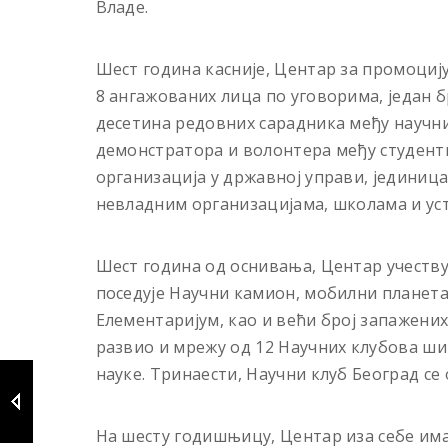
Владе.
Шест година касније, Центар за промоциј
8 ангажованих лица по уговорима, један б
десетина редовних сарадника међу научн
демонстратора и волонтера међу студент
организација у државној управи, јединица
невладним организацијама, школама и ус
Шест година од оснивања, Центар учеству
поседује Научни камион, мобилни планета
Елементаријум, као и већи број запажени
развио и мрежу од 12 Научних клубова шир
науке. Тринаести, Научни клуб Београд се 
На шесту годишњицу, Центар иза себе им