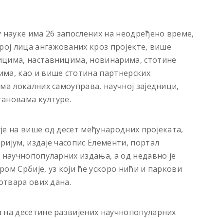
у науке има 26 запослених на неодређено време,
рој лица ангажованих кроз пројекте, више
ицима, наставницима, новинарима, стотине
има, као и више стотина партнерских
ма локалних самоуправа, научној заједници,
тановама културе.
је на више од десет међународних пројеката,
ријум, издаје часопис Елементи, портал
х научнопопуларних издања, а од недавно је
ом Србије, уз који ће ускоро нићи и паркови
отвара ових дана.
а на десетине развијених научнопопуларних