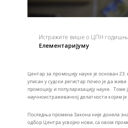
Истражите више о ЦПН годишњи
Елементаријуму
Центар за промоцију науке је основан 23.
уписан у судски регистар почео је да жив
промоцију и популаризацију науке. Томе 
научноистраживачкој делатности којим је
Последња промена Закона није донела зна
одбор Центра усвојио нови, са овом проме