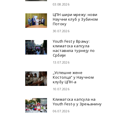
03.08.2026
ЦПН шири мрежу: нови
Научни клуб у Зубином
Потоку
30.07.2026
Youth Fest у Врању:
климатска капсула
наставила турнеју по
Србији
13.07.2026
„Успешне жене
Костолца“ у Научном
клубу ЦПН-а
10.07.2026
Климатска капсула на
Youth Fest-у у Зрењанину
06.07.2026