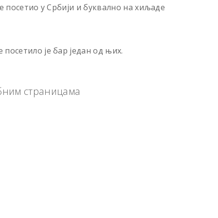
је посетио у Србији и буквално на хиљаде
посетило је бар један од њих.
бним страницама