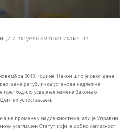
ци и актуелним приликама на
 новембра 2010. године. Након што је овог дана
и као јавна републичка установа надлежна
је претходило усвајање измена Закона о
 Центар успостављен.
чајне промене у надлежностима, али је Управни
ном усаглашен Статут који је добио сагласност