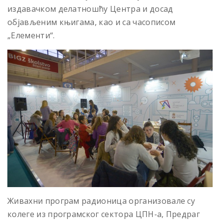
издавачком делатношћу Центра и досад
објављеним књигама, као и са часописом
„Елементи“.
Живахни програм радионица организовале су
колеге из програмског сектора ЦПН-а, Предраг