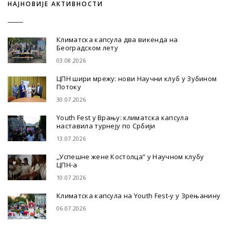
НАЈНОВИЈЕ АКТИВНОСТИ
Климатска капсула два викенда на
Београдском лету
03.08.2026
ЦПН шири мрежу: нови Научни клуб у Зубином
Потоку
30.07.2026
Youth Fest у Врању: климатска капсула
наставила турнеју по Србији
13.07.2026
„Успешне жене Костолца“ у Научном клубу
ЦПН-а
10.07.2026
Климатска капсула на Youth Fest-у у Зрењанину
06.07.2026