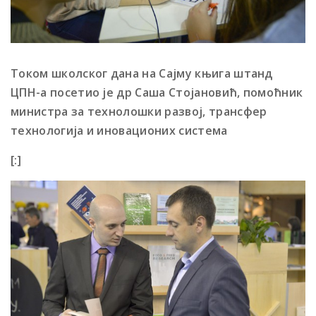
Током школског дана на Сајму књига штанд
ЦПН-а посетио је
др Саша Стојановић, помоћник
министра за технолошки развој, трансфер
технологија и иновационих система
[:]