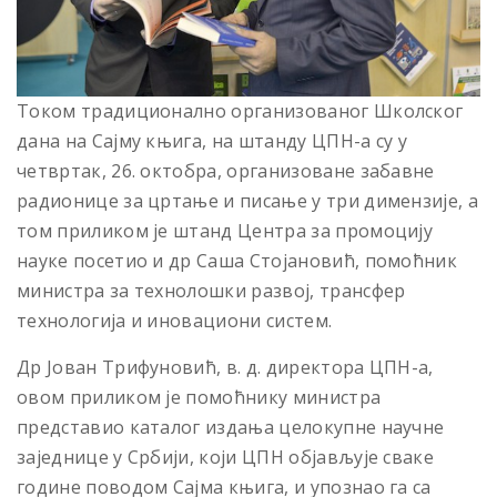
Током традиционално организованог Школског
дана на Сајму књига, на штанду ЦПН-а су у
четвртак, 26. октобра, организоване забавне
радионице за цртање и писање у три димензије, а
том приликом је штанд Центра за промоцију
науке посетио и др Саша Стојановић, помоћник
министра за технолошки развој, трансфер
технологија и иновациони систем.
Др Јован Трифуновић, в. д. директора ЦПН-а,
овом приликом је помоћнику министра
представио каталог издања целокупне научне
заједнице у Србији, који ЦПН објављује сваке
године поводом Сајма књига, и упознао га са