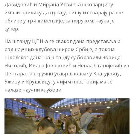
Давидовић и Мирјана Утвић, а школарци су
имали прилику да цртају, пишу и стварају разне
облике у три димензије, са поруком: наука је
супер.
На штанду ЦПН-а се сваког дана представља и
рад научних клубова широм Србије, а током
Школског дана, на штанду су боравили Зорица
Николић, Ивана Јовановић и Ненад Станојевић из
Центара за стручно усавршавање у Крагујевцу,
Ужицу и Крушевцу, у чијим просторијама се
налазе научни клубови.