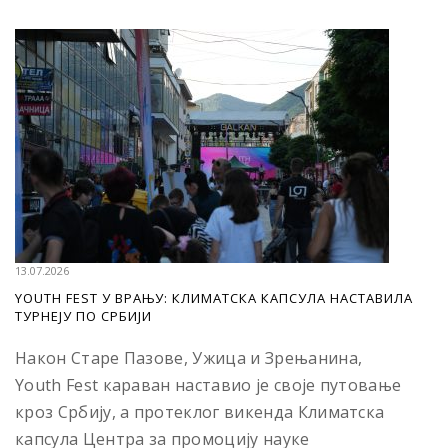
13.07.2026
YOUTH FEST У ВРАЊУ: КЛИМАТСКА КАПСУЛА НАСТАВИЛА
ТУРНЕЈУ ПО СРБИЈИ
Након Старе Пазове, Ужица и Зрењанина,
Youth Fest караван наставио је своје путовање
кроз Србију, а протеклог викенда Климатска
капсула Центра за промоцију науке