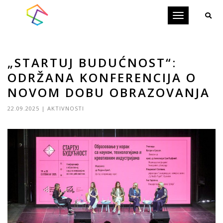
Toggle
navigation
„STARTUJ BUDUĆNOST“:
ODRŽANA KONFERENCIJA O
NOVOM DOBU OBRAZOVANJA
22.09.2025
|
AKTIVNOSTI