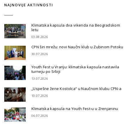
NAJNOVIJE AKTIVNOSTI
Klimatska kapsula dva vikenda na Beogradskom
letu
03.08.2026
CPN širi mrežu: novi Naučni klub u Zubinom Potoku
30.07.2026
Youth Fest u Vranju: klimatska kapsula nastavila
turneju po Srbiji
13.07.2026
„Uspešne žene Kostolca“ u Naučnom klubu CPN-a
10.07.2026
Klimatska kapsula na Youth Fest-u u Zrenjaninu
06.07.2026