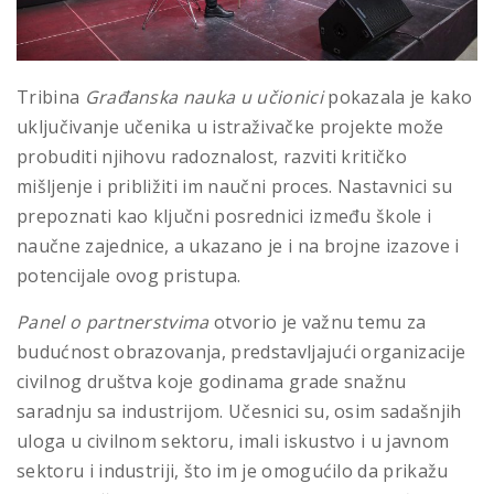
Tribina
Građanska nauka u učionici
pokazala je kako
uključivanje učenika u istraživačke projekte može
probuditi njihovu radoznalost, razviti kritičko
mišljenje i približiti im naučni proces. Nastavnici su
prepoznati kao ključni posrednici između škole i
naučne zajednice, a ukazano je i na brojne izazove i
potencijale ovog pristupa.
Panel o partnerstvima
otvorio je važnu temu za
budućnost obrazovanja, predstavljajući organizacije
civilnog društva koje godinama grade snažnu
saradnju sa industrijom. Učesnici su, osim sadašnjih
uloga u civilnom sektoru, imali iskustvo i u javnom
sektoru i industriji, što im je omogućilo da prikažu