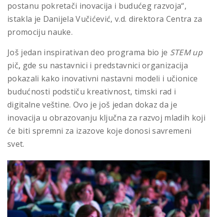
postanu pokretači inovacija i budućeg razvoja“,
istakla je Danijela Vučićević, v.d. direktora Centra za
promociju nauke.
Još jedan inspirativan deo programa bio je
STEM up
pič
,
gde su nastavnici i predstavnici organizacija
pokazali kako inovativni nastavni modeli i učionice
budućnosti podstiču kreativnost, timski rad i
digitalne veštine. Ovo je još jedan dokaz da je
inovacija u obrazovanju ključna za razvoj mladih koji
će biti spremni za izazove koje donosi savremeni
svet.