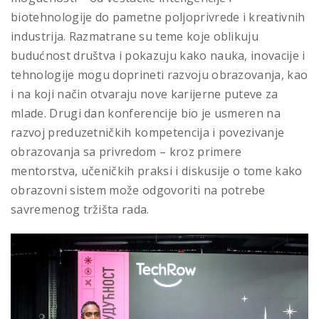
biotehnologije do pametne poljoprivrede i kreativnih
industrija. Razmatrane su teme koje oblikuju
budućnost društva i pokazuju kako nauka, inovacije i
tehnologije mogu doprineti razvoju obrazovanja, kao
i na koji način otvaraju nove karijerne puteve za
mlade. Drugi dan konferencije bio je usmeren na
razvoj preduzetničkih kompetencija i povezivanje
obrazovanja sa privredom – kroz primere
mentorstva, učeničkih praksi i diskusije o tome kako
obrazovni sistem može odgovoriti na potrebe
savremenog tržišta rada.