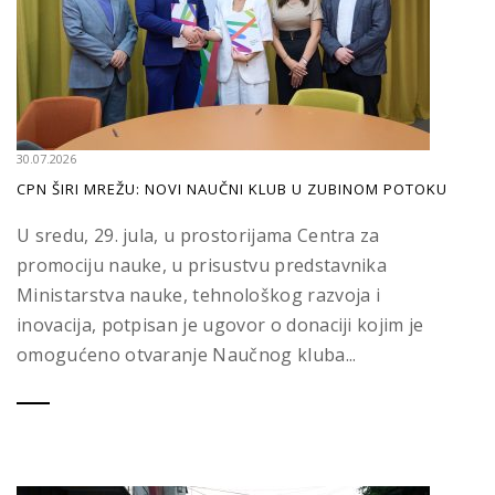
30.07.2026
CPN ŠIRI MREŽU: NOVI NAUČNI KLUB U ZUBINOM POTOKU
U sredu, 29. jula, u prostorijama Centra za
promociju nauke, u prisustvu predstavnika
Ministarstva nauke, tehnološkog razvoja i
inovacija, potpisan je ugovor o donaciji kojim je
omogućeno otvaranje Naučnog kluba...