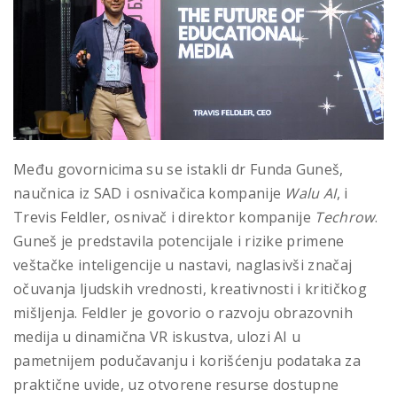
Među govornicima su se istakli dr Funda Guneš,
naučnica iz SAD i osnivačica kompanije
Walu AI
, i
Trevis Feldler, osnivač i direktor kompanije
Techrow
.
Guneš je predstavila potencijale i rizike primene
veštačke inteligencije u nastavi, naglasivši značaj
očuvanja ljudskih vrednosti, kreativnosti i kritičkog
mišljenja. Feldler je govorio o razvoju obrazovnih
medija u dinamična VR iskustva, ulozi AI u
pametnijem podučavanju i korišćenju podataka za
praktične uvide, uz otvorene resurse dostupne