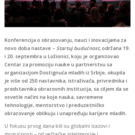
Konferencija o obrazovanju, nauci i inovacijama za
novo doba nastave –
Startuj budućnost
, održana 19.
i 20. septembra u Ložionici, koju je organizovao
Centar za promociju nauke u partnerstvu sa
organizacijom Dostignuća mladih iz Srbije, okupila
je više od 250 nastavnika, istraživača, privrednika i
predstavnika obrazovnih institucija, sa ciljem da se
osvetle načini na koje nauka, savremene
tehnologije, mentorstvo i preduzetničko
obrazovanje oblikuju i unapređuju karijere mladih.
U fokusu prvog dana bili su globalni izazovi i
mogućnosti – od veštačke inteligencije i