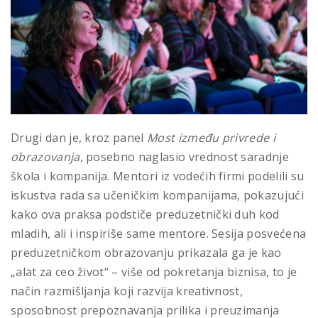
Drugi dan je, kroz panel
Most između privrede i
obrazovanja
, posebno naglasio vrednost saradnje
škola i kompanija. Mentori iz vodećih firmi podelili su
iskustva rada sa učeničkim kompanijama, pokazujući
kako ova praksa podstiče preduzetnički duh kod
mladih, ali i inspiriše same mentore. Sesija posvećena
preduzetničkom obrazovanju prikazala ga je kao
„alat za ceo život“ – više od pokretanja biznisa, to je
način razmišljanja koji razvija kreativnost,
sposobnost prepoznavanja prilika i preuzimanja