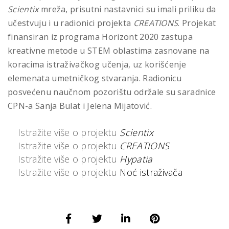
Scientix
mreža, prisutni nastavnici su imali priliku da
učestvuju i u radionici projekta
CREATIONS
. Projekat
finansiran iz programa Horizont 2020 zastupa
kreativne metode u STEM oblastima zasnovane na
koracima istraživačkog učenja, uz korišćenje
elemenata umetničkog stvaranja. Radionicu
posvećenu naučnom pozorištu održale su saradnice
CPN-a Sanja Bulat i Jelena Mijatović.
Istražite više o projektu
Scientix
Istražite više o projektu
CREATIONS
Istražite više o projektu
Hypatia
Istražite više o projektu
Noć istraživača