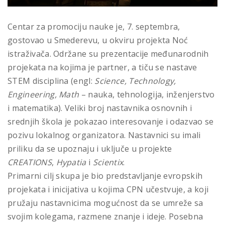
Centar za promociju nauke je, 7. septembra,
gostovao u Smederevu, u okviru projekta Noć
istraživača. Održane su prezentacije međunarodnih
projekata na kojima je partner, a tiču se nastave
STEM disciplina (engl:
Science, Technology,
Engineering, Math
– nauka, tehnologija, inženjerstvo
i matematika). Veliki broj nastavnika osnovnih i
srednjih škola je pokazao interesovanje i odazvao se
pozivu lokalnog organizatora. Nastavnici su imali
priliku da se upoznaju i uključe u projekte
CREATIONS
,
Hypatia
i
Scientix
.
Primarni cilj skupa je bio predstavljanje evropskih
projekata i inicijativa u kojima CPN učestvuje, a koji
pružaju nastavnicima mogućnost da se umreže sa
svojim kolegama, razmene znanje i ideje. Posebna