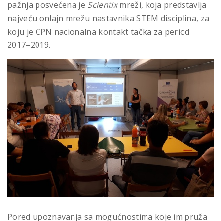
pažnja posvećena je
Scientix
mreži, koja predstavlja
najveću onlajn mrežu nastavnika STEM disciplina, za
koju je CPN nacionalna kontakt tačka za period
2017–2019.
Pored upoznavanja sa mogućnostima koje im pruža