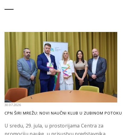
30.07.2026
CPN ŠIRI MREŽU: NOVI NAUČNI KLUB U ZUBINOM POTOKU
U sredu, 29. jula, u prostorijama Centra za
promociju nauke, u prisustvu predstavnika