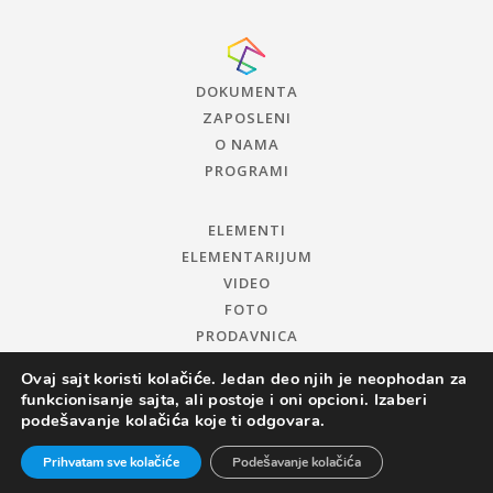
DOKUMENTA
ZAPOSLENI
O NAMA
PROGRAMI
ELEMENTI
ELEMENTARIJUM
VIDEO
FOTO
PRODAVNICA
Ovaj sajt koristi kolačiće. Jedan deo njih je neophodan za
funkcionisanje sajta, ali postoje i oni opcioni. Izaberi
podešavanje kolačića koje ti odgovara.
Prihvatam sve kolačiće
Podešavanje kolačića
© 2019 CENTAR ZA PROMOCIJU NAUKE