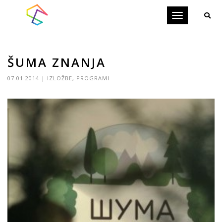
Toggle
navigation
ŠUMA ZNANJA
07.01.2014
|
IZLOŽBE
,
PROGRAMI