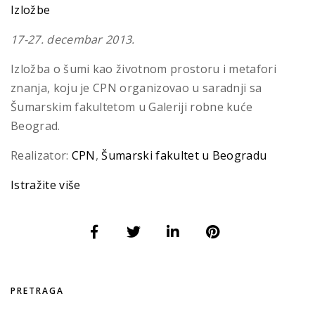
Izložbe
17-27. decembar 2013.
Izložba o šumi kao životnom prostoru i metafori
znanja, koju je CPN organizovao u saradnji sa
Šumarskim fakultetom u Galeriji robne kuće
Beograd.
Realizator:
CPN
,
Šumarski fakultet u Beogradu
Istražite više
PRETRAGA