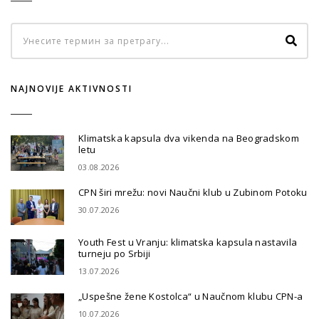
NAJNOVIJE AKTIVNOSTI
Klimatska kapsula dva vikenda na Beogradskom
letu
03.08.2026
CPN širi mrežu: novi Naučni klub u Zubinom Potoku
30.07.2026
Youth Fest u Vranju: klimatska kapsula nastavila
turneju po Srbiji
13.07.2026
„Uspešne žene Kostolca“ u Naučnom klubu CPN-a
10.07.2026