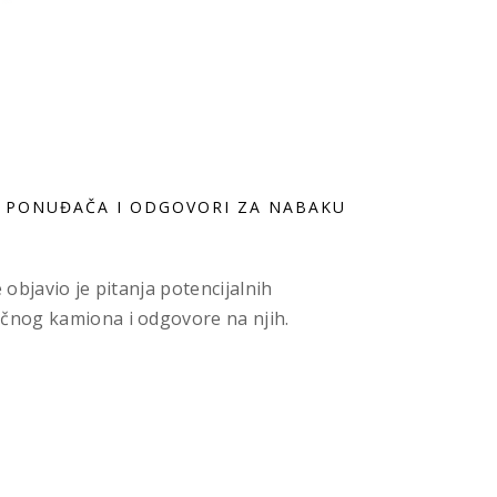
H PONUĐAČA I ODGOVORI ZA NABAKU
objavio je pitanja potencijalnih
nog kamiona i odgovore na njih.