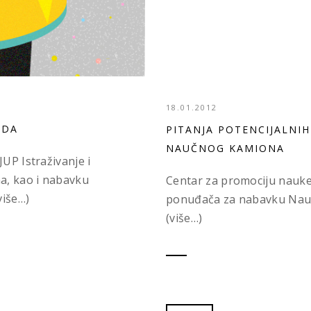
18.01.2012
UDA
PITANJA POTENCIJALNI
NAUČNOG KAMIONA
JUP Istraživanje i
a, kao i nabavku
Centar za promociju nauke 
više…)
ponuđača za nabavku Nauč
(više…)