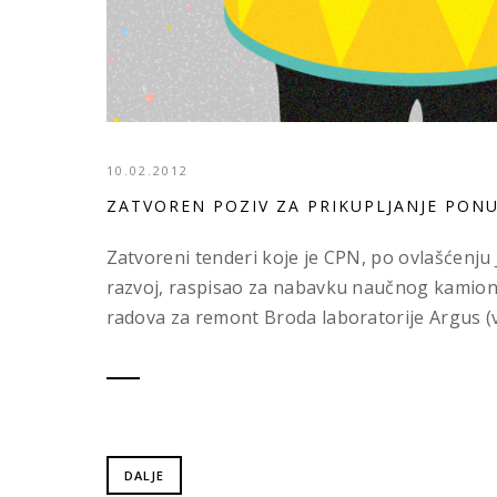
10.02.2012
ZATVOREN POZIV ZA PRIKUPLJANJE PON
Zatvoreni tenderi koje je CPN, po ovlašćenju 
razvoj, raspisao za nabavku naučnog kamion
radova za remont Broda laboratorije Argus (
DALJE