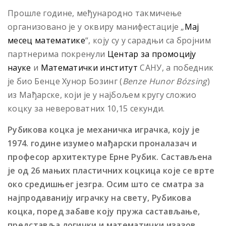
Прошле године, међународно такмичење
организовано је у оквиру манифестације „
Мај
месец математике
“, коју су у сарадњи са бројним
партнерима покренули
Центар за промоцију
науке
и
Математички институт
САНУ, а победник
је био Бенце Хунор
Бозинг (
Benze Hunor Bózsing
)
из Мађарске, који је у најбољем кругу сложио
коцку за невероватних 10,15 секунди.
Рубикова коцка је механичка играчка, коју је
1974. године изумео мађарски проналазач и
професор архитектуре Ерне Рубик. Састављена
је од 26 мањих пластичних коцкица које се врте
око средишњег језгра. Осим што се сматра за
најпродаванију играчку на свету, Рубикова
коцка, поред забаве коју пружа састављање,
представља логички и математички изазов.