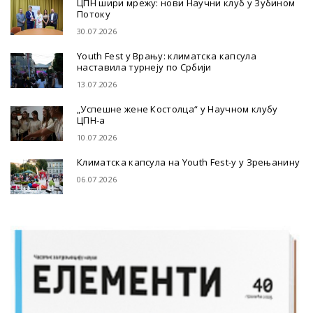
ЦПН шири мрежу: нови Научни клуб у Зубином
Потоку
30.07.2026
Youth Fest у Врању: климатска капсула
наставила турнеју по Србији
13.07.2026
„Успешне жене Костолца“ у Научном клубу
ЦПН-а
10.07.2026
Климатска капсула на Youth Fest-у у Зрењанину
06.07.2026