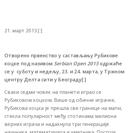
21. март 2013.[:]
Oтворено првенство у састављању Рубикове
коцке под називом
Serbian Open 2013
одржаће
се у суботу и недељу, 23. и 24. марта, у Tржном
центру Делта сити у Београду[:]
Сваки седми човек на планети играо се
Рубиковом коцком. Више од обичне играчке,
Рубикова коцка је прешла све границе на мапи,
стекла популарност међу стотинама милиона
верних играча и надахнула три генерације
научника, математичара и уметника. Постоји