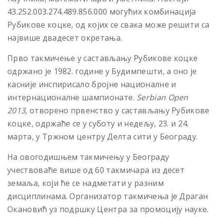
43.252.003.274.489.856.000 могућих комбинација
Рубикове коцке, од којих се свака може решити са
највише двадесет окретања.
Прво такмичење у састављању Рубикове коцке
одржано је 1982. године у Будимпешти, а оно је
касније инспирисало бројне националне и
интернационалне шампионате.
Serbian Open
2013,
oтворено првенство у састављању Рубикове
коцке, одржаће се у суботу и недељу, 23. и 24.
марта, у Тржном центру Делта сити у Београду.
На овогодишњем такмичењу у Београду
учествоваће више од 60 такмичара из десет
земаља, који ће се надметати у разним
дисциплинама. Организатор такмичења је Драган
Окановић уз подршку Центра за промоцију науке.