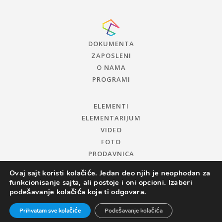
DOKUMENTA
ZAPOSLENI
O NAMA
PROGRAMI
ELEMENTI
ELEMENTARIJUM
VIDEO
FOTO
PRODAVNICA
Ovaj sajt koristi kolačiće. Jedan deo njih je neophodan za
funkcionisanje sajta, ali postoje i oni opcioni. Izaberi
podešavanje kolačića koje ti odgovara.
Prihvatam sve kolačiće
Podešavanje kolačića
© 2019 CENTAR ZA PROMOCIJU NAUKE