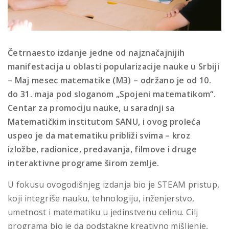
Četrnaesto izdanje jedne od najznačajnijih
manifestacija u oblasti popularizacije nauke u Srbiji
– Maj mesec matematike (M3) – održano je od 10.
do 31. maja pod sloganom „Spojeni matematikom“.
Centar za promociju nauke, u saradnji sa
Matematičkim institutom SANU, i ovog proleća
uspeo je da matematiku približi svima – kroz
izložbe, radionice, predavanja, filmove i druge
interaktivne programe širom zemlje.
U fokusu ovogodišnjeg izdanja bio je STEAM pristup,
koji integriše nauku, tehnologiju, inženjerstvo,
umetnost i matematiku u jedinstvenu celinu. Cilj
programa bio je da podstakne kreativno mišljenje,