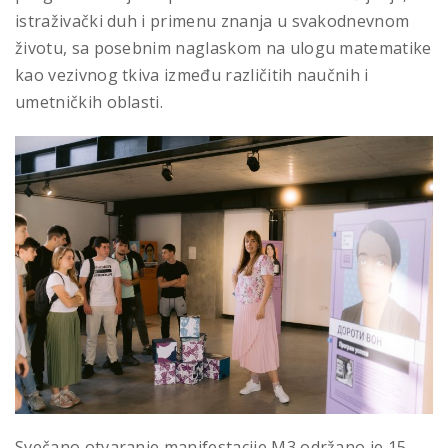
istraživački duh i primenu znanja u svakodnevnom
životu, sa posebnim naglaskom na ulogu matematike
kao vezivnog tkiva između različitih naučnih i
umetničkih oblasti.
Svečano otvaranje manifestacije M3 održano je 15.