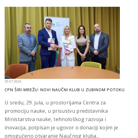
30.07.2026
CPN ŠIRI MREŽU: NOVI NAUČNI KLUB U ZUBINOM POTOKU
U sredu, 29. jula, u prostorijama Centra za
promociju nauke, u prisustvu predstavnika
Ministarstva nauke, tehnološkog razvoja i
inovacija, potpisan je ugovor o donaciji kojim je
omogućeno otvaranje Naučnog kluba...