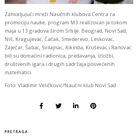
Zahvaljujući mreži Naučnih klubova Centra za
promociju nauke, program M3 realizovan je tokom
maja u 13 gradova širom Srbije. Beograd, Novi Sad,
Niš, Kragujevac, Čačak, Smederevo, Leskovac,
Zaječar, Šabac, Svilajnac, Kikinda, Kruševac i Ranovac
bili su domaćini radionica, predavanja, izložbi,
društvenih igara i drugih sadržaja posvećenih
matematici.
Foto: Vladimir Veličković/Naučni klub Novi Sad
PRETRAGA