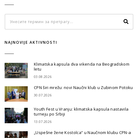
NAJNOVIJE AKTIVNOSTI
Klimatska kapsula dva vikenda na Beogradskom
letu
03.08.2026
CPN širi mrežu: novi Naučni klub u Zubinom Potoku
30.07.2026
Youth Fest u Vranju: klimatska kapsula nastavila
turneju po Srbiji
13.07.2026
„Uspešne žene Kostolca“ u Naučnom klubu CPN-a