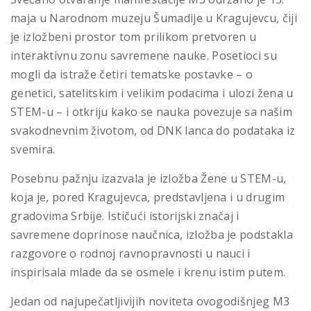
maja u Narodnom muzeju Šumadije u Kragujevcu, čiji
je izložbeni prostor tom prilikom pretvoren u
interaktivnu zonu savremene nauke. Posetioci su
mogli da istraže četiri tematske postavke – o
genetici, satelitskim i velikim podacima i ulozi žena u
STEM-u – i otkriju kako se nauka povezuje sa našim
svakodnevnim životom, od DNK lanca do podataka iz
svemira.
Posebnu pažnju izazvala je izložba Žene u STEM-u,
koja je, pored Kragujevca, predstavljena i u drugim
gradovima Srbije. Ističući istorijski značaj i
savremene doprinose naučnica, izložba je podstakla
razgovore o rodnoj ravnopravnosti u nauci i
inspirisala mlade da se osmele i krenu istim putem.
Jedan od najupečatljivijih noviteta ovogodišnjeg M3