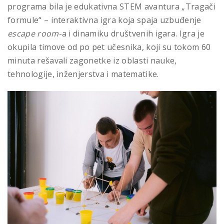
programa bila je edukativna STEM avantura „Tragači
formule“ – interaktivna igra koja spaja uzbuđenje
escape room
-a i dinamiku društvenih igara. Igra je
okupila timove od po pet učesnika, koji su tokom 60
minuta rešavali zagonetke iz oblasti nauke,
tehnologije, inženjerstva i matematike.