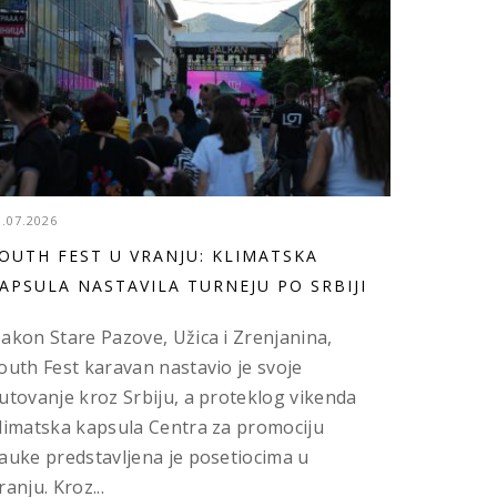
3.07.2026
OUTH FEST U VRANJU: KLIMATSKA
APSULA NASTAVILA TURNEJU PO SRBIJI
akon Stare Pazove, Užica i Zrenjanina,
outh Fest karavan nastavio je svoje
utovanje kroz Srbiju, a proteklog vikenda
limatska kapsula Centra za promociju
auke predstavljena je posetiocima u
ranju. Kroz...