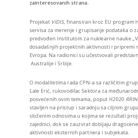
zainteresovanih strana.
Projekat
VIDIS
, finansiran kroz EU program H
servisa za merenje i grupisanje podataka o 
predvođen Institutom za nuklearne nauke „Vi
dosadašnjih projektnih aktivnosti i priprem
Evropa. Na radionici su učestvovali predstavni
Australije i Srbije.
O modalitetima rada CPN-a sa različitim gru
Lale Erić, rukovodilac Sektora za međunarodn
posvećenih ovim temama, poput H2020
RRIN
stavljen na pristup i saradnju sa ciljnim gru
složenim odnosima u kojima se rezultati proje
zajednici, dok se zauzvrat dobijaju dragocene 
aktivnosti eksternih partnera i subjekata.