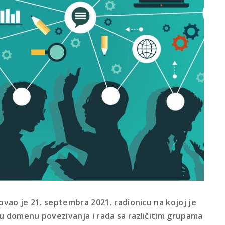
ovao je 21. septembra 2021. radionicu na kojoj je
u domenu povezivanja i rada sa različitim grupama