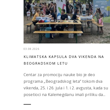
03.08.2026
KLIMATSKA KAPSULA DVA VIKENDA NA
BEOGRADSKOM LETU
Centar za promociju nauke bio je deo
programa „Beogradskog leta“ tokom dva
vikenda, 25. i 26. jula i 1. i 2. avgusta, kada su
posetioci na Kalemegdanu imali priliku da...