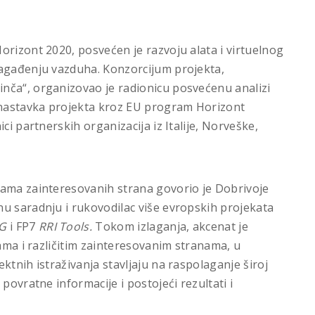
orizont 2020, posvećen je razvoju alata i virtuelnog
zagađenju vazduha. Konzorcijum projekta,
nča“, organizovao je radionicu posvećenu analizi
i nastavka projekta kroz EU program Horizont
ci partnerskih organizacija iz Italije, Norveške,
pama zainteresovanih strana govorio je Dobrivoje
u saradnju i rukovodilac više evropskih projekata
G
i FP7
RRI Tools.
Tokom izlaganja, akcenat je
pama i različitim zainteresovanim stranama, u
ktnih istraživanja stavljaju na raspolaganje široj
povratne informacije i postojeći rezultati i