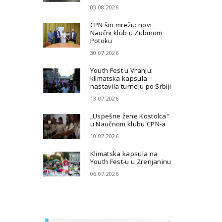
03.08.2026
CPN širi mrežu: novi
Naučni klub u Zubinom
Potoku
30.07.2026
Youth Fest u Vranju:
klimatska kapsula
nastavila turneju po Srbiji
13.07.2026
„Uspešne žene Kostolca“
u Naučnom klubu CPN-a
10.07.2026
Klimatska kapsula na
Youth Fest-u u Zrenjaninu
06.07.2026