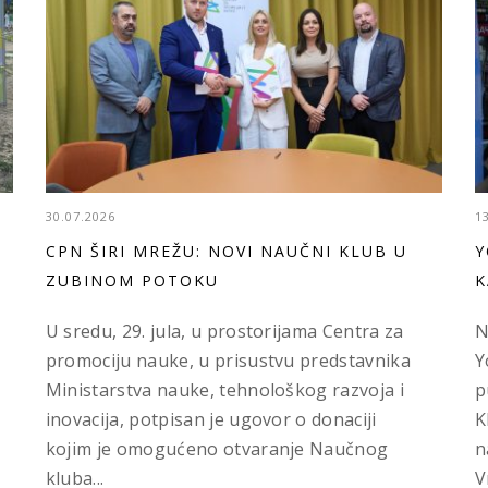
30.07.2026
1
CPN ŠIRI MREŽU: NOVI NAUČNI KLUB U
Y
ZUBINOM POTOKU
K
U sredu, 29. jula, u prostorijama Centra za
N
promociju nauke, u prisustvu predstavnika
Y
Ministarstva nauke, tehnološkog razvoja i
p
inovacija, potpisan je ugovor o donaciji
K
kojim je omogućeno otvaranje Naučnog
n
kluba...
V