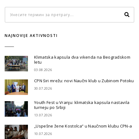
NAJNOVIJE AKTIVNOSTI
Klimatska kapsula dva vikenda na Beogradskom
letu
03.08.2026
CPN širi mrežu: novi Naučni klub u Zubinom Potoku
30.07.2026
Youth Fest u Vranju: klimatska kapsula nastavila
turneju po Srbiji
13.07.2026
„Uspešne žene Kostolca“ u Naučnom klubu CPN-a
10.07.2026