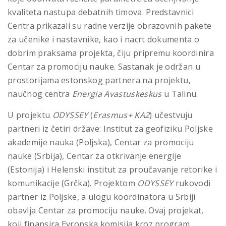
kvaliteta nastupa debatnih timova. Predstavnici
Centra prikazali su radne verzije obrazovnih pakete
za učenike i nastavnike, kao i nacrt dokumenta o
dobrim praksama projekta, čiju pripremu koordinira
Centar za promociju nauke. Sastanak je održan u
prostorijama estonskog partnera na projektu,
naučnog centra
Energia Avastuskeskus
u Talinu.
U projektu
ODYSSEY
(
Erasmus+ KA2
) učestvuju
partneri iz četiri države: Institut za geofiziku Poljske
akademije nauka (Poljska), Centar za promociju
nauke (Srbija), Centar za otkrivanje energije
(Estonija) i Helenski institut za proučavanje retorike i
komunikacije (Grčka). Projektom
ODYSSEY
rukovodi
partner iz Poljske, a ulogu koordinatora u Srbiji
obavlja Centar za promociju nauke. Ovaj projekat,
koji finansira Evropska komisija kroz program