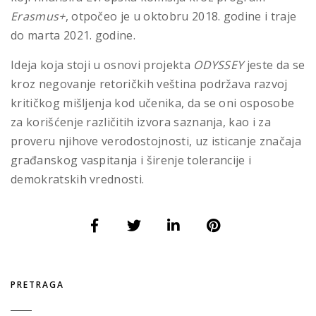
Erasmus+
, otpočeo je u oktobru 2018. godine i traje
do marta 2021. godine.
Ideja koja stoji u osnovi projekta
ODYSSEY
jeste da se
kroz negovanje retoričkih veština podržava razvoj
kritičkog mišljenja kod učenika, da se oni osposobe
za korišćenje različitih izvora saznanja, kao i za
proveru njihove verodostojnosti, uz isticanje značaja
građanskog vaspitanja i širenje tolerancije i
demokratskih vrednosti.
PRETRAGA