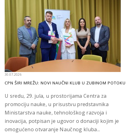
30.07.2026
CPN ŠIRI MREŽU: NOVI NAUČNI KLUB U ZUBINOM POTOKU
U sredu, 29. jula, u prostorijama Centra za
promociju nauke, u prisustvu predstavnika
Ministarstva nauke, tehnološkog razvoja i
inovacija, potpisan je ugovor o donaciji kojim je
omogućeno otvaranje Naučnog kluba...