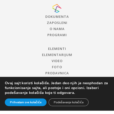
DOKUMENTA
ZAPOSLENI
O NAMA
PROGRAMI
ELEMENTI
ELEMENTARIJUM
VIDEO
FOTO
PRODAVNICA
Ovaj sajt koristi kolačiće. Jedan deo njih je neophodan za
funkcionisanje sajta, ali postoje i oni opcioni. Izaberi
podešavanje kolačića koje ti odgovara.
Prihvatam sve kolačiće
Podešavanje kolačića
© 2019 CENTAR ZA PROMOCIJU NAUKE