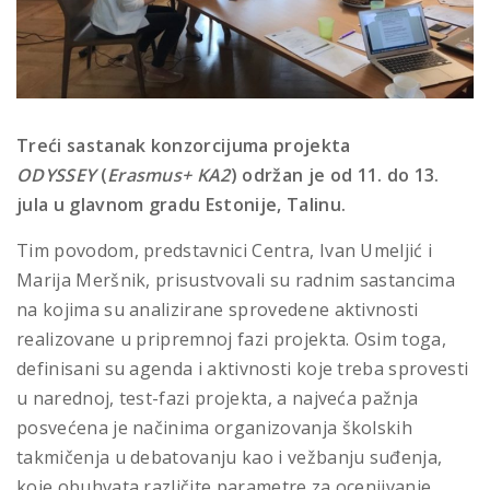
Treći sastanak konzorcijuma projekta
ODYSSEY
(
Erasmus+
KA2
) održan je od 11. do 13.
jula u glavnom gradu Estonije, Talinu.
Tim povodom, predstavnici Centra, Ivan Umeljić i
Marija Meršnik, prisustvovali su radnim sastancima
na kojima su analizirane sprovedene aktivnosti
realizovane u pripremnoj fazi projekta. Osim toga,
definisani su agenda i aktivnosti koje treba sprovesti
u narednoj, test-fazi projekta, a najveća pažnja
posvećena je načinima organizovanja školskih
takmičenja u debatovanju kao i vežbanju suđenja,
koje obuhvata različite parametre za ocenjivanje